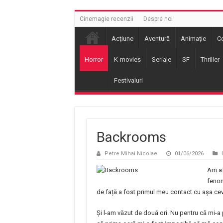
Cinemagie recenzii
Despre noi
Acțiune
Aventură
Animație
C
Horror
K-movies
Seriale
SF
Thriller
Festivaluri
Backrooms
Petre Mihai Nicolae
01/06/2026
Am af
fenom
de față a fost primul meu contact cu așa cev
Și l-am văzut de două ori. Nu pentru că mi-a 