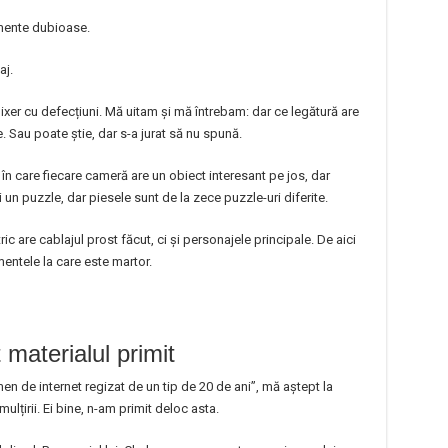
mente dubioase.
aj.
mixer cu defecțiuni. Mă uitam și mă întrebam: dar ce legătură are
ie. Sau poate știe, dar s-a jurat să nu spună.
 în care fiecare cameră are un obiect interesant pe jos, dar
i un puzzle, dar piesele sunt de la zece puzzle-uri diferite.
ic are cablajul prost făcut, ci și personajele principale. De aici
entele la care este martor.
materialul primit
 de internet regizat de un tip de 20 de ani”, mă aștept la
nmulțirii. Ei bine, n-am primit deloc asta.