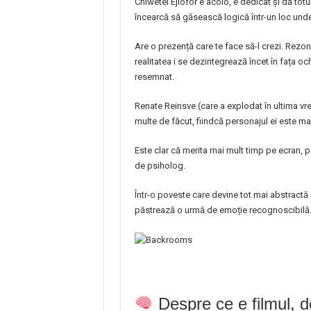
Chiwetel Ejiofor e acolo, e dedicat și dă totu
încearcă să găsească logică într-un loc unde 
Are o prezență care te face să-l crezi. Rezon
realitatea i se dezintegrează încet în fața och
resemnat.
Renate Reinsve (care a explodat în ultima v
multe de făcut, fiindcă personajul ei este m
Este clar că merita mai mult timp pe ecran, 
de psiholog.
Într-o poveste care devine tot mai abstractă 
păstrează o urmă de emoție recognoscibilă
Despre ce e filmul, d