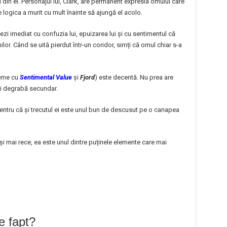
l din el. Personajul lui, Clark, are permanent expresia omului care
logica a murit cu mult înainte să ajungă el acolo.
ezi imediat cu confuzia lui, epuizarea lui și cu sentimentul că
ilor. Când se uită pierdut într-un coridor, simți că omul chiar s-a
reme cu
Sentimental Value
și
Fjord
) este decentă. Nu prea are
ai degrabă secundar.
pentru că și trecutul ei este unul bun de descusut pe o canapea
și mai rece, ea este unul dintre puținele elemente care mai
.
e fapt?