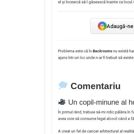
el și încearcă să-l găsească înainte ca locul 
G
Adaugă-ne 
Problema este că în
Backrooms
nu există har
ajuns într-un loc unde n-ar fi trebuit să existe
Comentariu
Un copil-minune al ho
În primul rând, trebuie să-mi ridic pălăria în 
avea voie să consume legal alcool când a f
A creat un fel de cancer arhitectural al realit