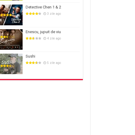
Detective Chen 1 & 2
3 zile ago
Enescu, jupuit de viu
4 zile ago
Sushi
5 zile ago