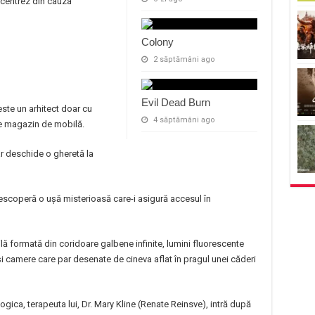
ncentrez din cauza
Colony
2 săptămâni ago
Evil Dead Burn
este un arhitect doar cu
4 săptămâni ago
de magazin de mobilă.
r deschide o gheretă la
, descoperă o ușă misterioasă care-i asigură accesul în
 formată din coridoare galbene infinite, lumini fluorescente
 camere care par desenate de cineva aflat în pragul unei căderi
ogica, terapeuta lui, Dr. Mary Kline (Renate Reinsve), intră după