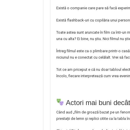
Există o companie care pare să facă experi
Există flashback-uri cu copilăria unui person
Toate astea sunt aruncate în film ca într-un 
una cu alta? Ei bine, nu știu. Nici filmul nu șt
Întreg filmul este ca o plimbare printr-o casă
niciunul nu e conectat cu celălalt. Vrei să fac
Tot ce am priceput e că nu doar tabloul electr
încolo, fiecare interpretează cum vrea evenim
Actori mai buni decât 
Când aud „film de groază bazat pe un fenomen
prestații de lemn și replici citite ca la tabla î