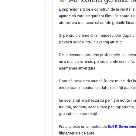
E impresionant ce a construit de la vârsta l
ajunge să care singură tot filmul în spate. L
atmosfera muncesc să umple golurile lăsate
Și pentru o vreme chiar reușesc. Dar după un
povești solide într-un avantaj artistic.
De la scenariu pornesc problemele. Un scena
nu a mai scris nimic pentru marele ecran. Nu 
asemenea anvergură.
Doar că povestea aruncă foarte multe idei în 
misterioase, creaturi ciudate, realități parale
Iar scenariul le tratează ca pe niște notițe li
traumă, monștri, scene care par importante, 
greutate sau coerență.
Practic, este un amestec de
Exit 8
,
Severanc
filme/seriale celebre.