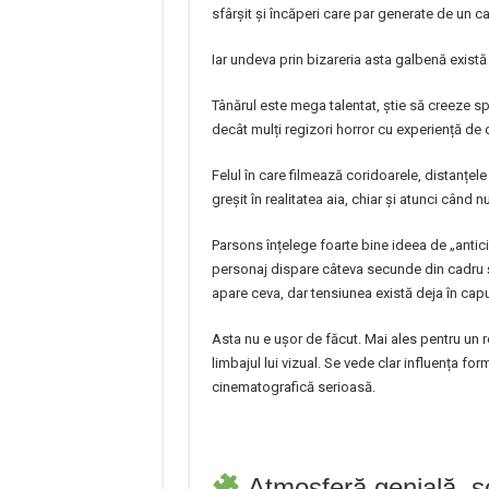
sfârșit și încăperi care par generate de un c
Iar undeva prin bizareria asta galbenă există
Tânărul este mega talentat, știe să creeze spa
decât mulți regizori horror cu experiență de 
Felul în care filmează coridoarele, distanțele
greșit în realitatea aia, chiar și atunci când 
Parsons înțelege foarte bine ideea de „antic
personaj dispare câteva secunde din cadru și 
apare ceva, dar tensiunea există deja în capu
Asta nu e ușor de făcut. Mai ales pentru un r
limbajul lui vizual. Se vede clar influența for
cinematografică serioasă.
Atmosferă genială, sce