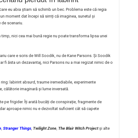
a care eu abia știam să schimb un bec. Problema este că regia
a un moment dat începi să simți că imaginea, sunetul și
 de scenariu.
 timp, nici cea mai bună regie nu poate transforma lipsa unei
riu care e scris de Will Soodik, nu de Kane Parsons. Și Soodik
ar fi ăsta un dezavantaj, nici Parsons nu a mai regizat nimic de o
ring: labirint absurd, traume iremediabile, experimente
le, călătorie imaginară și lume inversată.
pite pe frigider. Îți arată bucăți de conspirație, fragmente de
dar aproape nimic nu e dezvoltat suficient cât să capete
e
,
Stranger Things
,
Twilight Zone
,
The Blair Witch Project
și alte