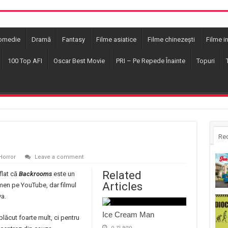
omedie
Dramă
Fantasy
Filme asiatice
Filme chinezești
Filme i
100 Top AFI
Oscar Best Movie
PRI – Pe Repede Înainte
Topuri
Re
Horror
Leave a comment
Related
lat că
Backrooms
este un
Articles
en pe YouTube, dar filmul
a.
Ice Cream Man
plăcut foarte mult, ci pentru
o zi ago