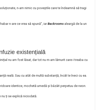
soluționate, n-am nimic cu poveștile care te îndeamnă să tragi
 „habar n-are ce vrea să spună”, iar
Backrooms
aleargă de la un
fuzie existențială
nițial nu am fost lăsat, dar tot nu m-am lămurit care-i treaba cu
ță reală. Sau cu atât de multă substanță, încât te îneci cu ea.
coridoare identice, mochetă umedă și bâzâit perpetuu de neon.
e nu ți se explică niciodată.