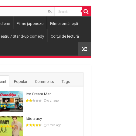
ndiene
Filme japoneze
Filme românești
Teatru / Stand-up comedy
Colțul de lectură
cent
Popular
Comments
Tags
Ice Cream Man
o zi ago
Idiocracy
2 zile ago