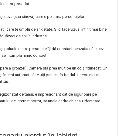
alculator posedat.
 și ceva (sau cineva) care e pe urma personajelor.
ții care te umplu de anxietate. Și o face vizual infinit mai bine
douăzeci de ani în industrie.
 și golurile dintre personaje îți dă constant senzația că e ceva
nu se întâmplă nimic concret.
ipare a groazei”. Camera stă prea mult pe un colț întunecat. Un
începi automat să te uiți panicat în fundal. Uneori nici nu
l tău.
egizor atât de tânăr, e impresionant cât de sigur pare pe
matului de internet horror, iar unele cadre chiar au identitate
nariu pierdut în labirint