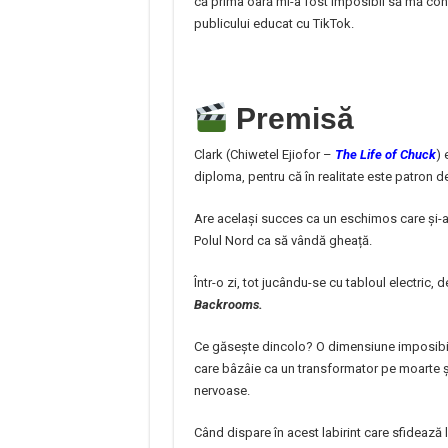
că prima oară mi-a fost imposibil să mă co
publicului educat cu TikTok.
Premisă
Clark (Chiwetel Ejiofor –
The Life of Chuck
) 
diploma, pentru că în realitate este patron 
Are același succes ca un eschimos care și-a
Polul Nord ca să vândă gheață.
Într-o zi, tot jucându-se cu tabloul electric
Backrooms.
Ce găsește dincolo? O dimensiune imposibilă
care bâzâie ca un transformator pe moarte și
nervoase.
Când dispare în acest labirint care sfidează l