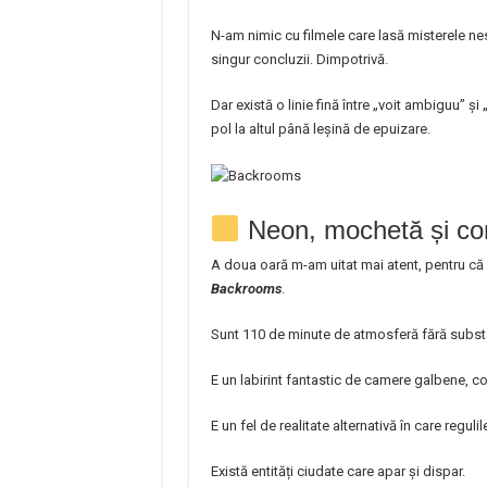
N-am nimic cu filmele care lasă misterele ne
singur concluzii. Dimpotrivă.
Dar există o linie fină între „voit ambiguu” și
pol la altul până leșină de epuizare.
Neon, mochetă și con
A doua oară m-am uitat mai atent, pentru că i
Backrooms
.
Sunt 110 de minute de atmosferă fără substan
E un labirint fantastic de camere galbene, 
E un fel de realitate alternativă în care regulil
Există entități ciudate care apar și dispar.