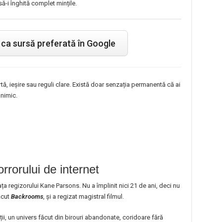
să-i înghită complet mințile.
ca sursă preferată în Google
tă, ieșire sau reguli clare. Există doar senzația permanentă că ai
 nimic.
rrorului de internet
fața regizorului Kane Parsons. Nu a împlinit nici 21 de ani, deci nu
ăcut
Backrooms
, și a regizat magistral filmul.
ății, un univers făcut din birouri abandonate, coridoare fără