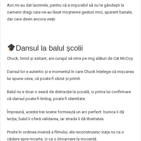
Aici mi-au dat lacrimile, pentru că e imposibil să nu te gândești la
oamenii dragi care ne-au lăsat moștenire gesturi mici, aparent banale,
dar care devin ancora vieții.
Dansul la balul școlii
Chuck, timid și ezitant, are curajul să intre pe ring alături de Cat McCoy.
Dansul lor e autentic și e momentul în care Chuck înțelege că mișcarea
lui spune ceva, că poate fi văzut și primit.
Balul nu e doar o seară de distracție la școală, ci prima lui confirmare
că dansul poate fi limbaj, poate fi identitate.
Împreună, aceste trei scene formează un arc perfect: bunica îi dă
lecția, balul îi oferă validarea, iar strada îi dă libertatea.
Privite în ordinea inversă a filmului, ele reconstruiesc viața nu ca o
cădere spre moarte, ci ca o întoarcere la inocență.