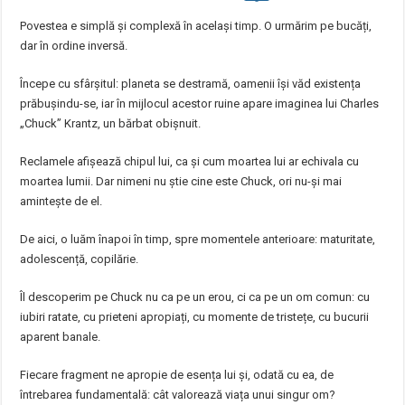
Povestea e simplă și complexă în același timp. O urmărim pe bucăți,
dar în ordine inversă.
Începe cu sfârșitul: planeta se destramă, oamenii își văd existența
prăbușindu-se, iar în mijlocul acestor ruine apare imaginea lui Charles
„Chuck” Krantz, un bărbat obișnuit.
Reclamele afișează chipul lui, ca și cum moartea lui ar echivala cu
moartea lumii. Dar nimeni nu știe cine este Chuck, ori nu-și mai
amintește de el.
De aici, o luăm înapoi în timp, spre momentele anterioare: maturitate,
adolescență, copilărie.
Îl descoperim pe Chuck nu ca pe un erou, ci ca pe un om comun: cu
iubiri ratate, cu prieteni apropiați, cu momente de tristețe, cu bucurii
aparent banale.
Fiecare fragment ne apropie de esența lui și, odată cu ea, de
întrebarea fundamentală: cât valorează viața unui singur om?