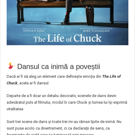
Dansul ca inimă a poveștii
Dacă ar fi să aleg un element care definește emoția din
The Life of
Chuck
, acela ar fi dansul.
Departe de a fi doar un detaliu decorativ, scenele de dans devin
adevăratul puls al filmului, modul în care Chuck și lumea lui își exprimă
vitalitatea.
Sunt trei scene de dans și toate trei mi-au rămas lipite de inimă. Nu
sunt puse acolo ca divertisment, ci ca declarații de sens, ca
fragmente de viață care se luminează prin mișcare.