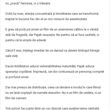
nu „joacă” fericirea, ci o trăiește.
Ochii lui mari, atenția concentrată și timiditatea care se transformă
treptat în bucurie fac din el un mic miracol de autenticitate.
E greu să porți pe umeri un film de un asemenea calibru la o vârstă
atât de fragedă, dar Pajak reușește. Nu pentru că ar fura cadrele, ci
pentru că le umple de adevăr.
Când îl vezi, înțelegi imediat de ce dansul va deveni limbajul întregii
sale vieți.
Dacă Hiddleston aduce vulnerabilitatea maturității, Pajak aduce
speranța copilăriei. Împreună, cei doi conturează un personaj complet
și profund uman.
Dar mai presus de distribuție, ceea ce rămâne e modul în care filmul
nu se lasă copleșit de numele starurilor. Nu e un film de vedete, ci un
film de oameni.
Toți actorii fac parte dintr-un cor discret care susține tema centrală: