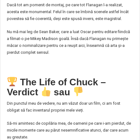
Dacă tot am pomenit de montaj, pe care tot Flanagan l-a realizat,
acesta este monumental. Felul în care se îmbină scenele astfel încât
povestea să fie coerentă, deși este spusă invers, este magistral.
Nu mă mai leg de Sean Baker, care a luat Oscar pentru editare fiindcă
a filmat-o pe Mikey Madison goală. Însă dacă Flanagan nu primește
măcar o nominalizare pentru ce a reușit aici, înseamnă că arta și-a
pierdut complet sensul.
The Life of Chuck –
Verdict
sau
Din punctul meu de vedere, nu am văzut doar un film, ci am fost
obligat să fac inventarul propriei mele vieți.
Să-mi amintesc de copilăria mea, de oamenii pe care i-am pierdut, de
micile momente care au părut nesemnificative atunci, dar care acum
au greutate.