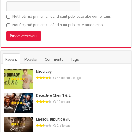
Notifică-mă prin email când sunt publicate alte comentarii.
Notifică-mă prin email când sunt publicate articole noi.
Recent
Popular
Comments
Tags
Idiocracy
44 de minute ago
Detective Chen 1 & 2
19 ore ago
Enescu, jupuit de viu
2 zile ago