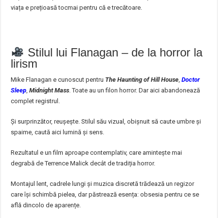
viața e prețioasă tocmai pentru că e trecătoare.
Stilul lui Flanagan – de la horror la
lirism
Mike Flanagan e cunoscut pentru
The Haunting of Hill House
,
Doctor
Sleep
,
Midnight Mass
. Toate au un filon horror. Dar aici abandonează
complet registrul.
Și surprinzător, reușește. Stilul său vizual, obișnuit să caute umbre și
spaime, caută aici lumină și sens.
Rezultatul e un film aproape contemplativ, care amintește mai
degrabă de Terrence Malick decât de tradiția horror.
Montajul lent, cadrele lungi și muzica discretă trădează un regizor
care își schimbă pielea, dar păstrează esența: obsesia pentru ce se
află dincolo de aparențe.