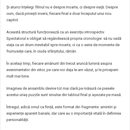
Și atunci înțelegi: filmul nu e despre moarte, ci despre viață. Despre
cum, dacă privești invers, fiecare final e doar începutul unui nou
capitol.
Această structură funcționează ca un exercițiu introspectiv.
Spectatorul e obligat să regândească propria cronologie: să nu vadă
viața ca un drum inevitabil spre moarte, ci ca o serie de momente de
frumusețe care, în ciuda sfârșitului, rămân.
În același timp, fiecare amănunt din trecut aruncă lumină asupra
evenimentelor din viitor, pe care noi deja le-am văzut, și le pricepem
mult mai bine.
Imaginea de ansamblu devine tot mai clară pe măsură ce piesele
acestui uriaș puzzle sunt smulse din tabloul final și așezate pe masă.
Întregul, adică omul ca ființă, este format din fragmente: amintiri și
experiențe aparent banale, dar care au o importanță vitală în definirea
personalității.