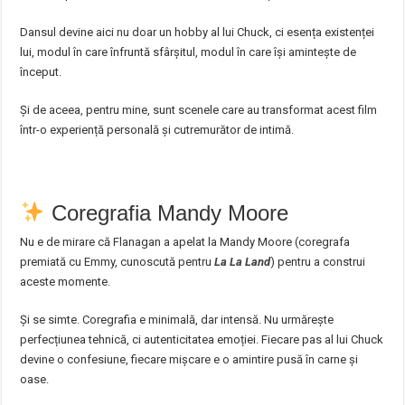
Dansul devine aici nu doar un hobby al lui Chuck, ci esența existenței
lui, modul în care înfruntă sfârșitul, modul în care își amintește de
început.
Și de aceea, pentru mine, sunt scenele care au transformat acest film
într-o experiență personală și cutremurător de intimă.
Coregrafia Mandy Moore
Nu e de mirare că Flanagan a apelat la Mandy Moore (coregrafa
premiată cu Emmy, cunoscută pentru
La La Land
) pentru a construi
aceste momente.
Și se simte. Coregrafia e minimală, dar intensă. Nu urmărește
perfecțiunea tehnică, ci autenticitatea emoției. Fiecare pas al lui Chuck
devine o confesiune, fiecare mișcare e o amintire pusă în carne și
oase.