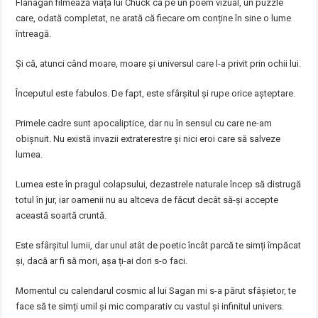
Flanagan filmează viața lui Chuck ca pe un poem vizual, un puzzle
care, odată completat, ne arată că fiecare om conține în sine o lume
întreagă.
Și că, atunci când moare, moare și universul care l-a privit prin ochii lui.
Începutul este fabulos. De fapt, este sfârșitul și rupe orice așteptare.
Primele cadre sunt apocaliptice, dar nu în sensul cu care ne-am
obișnuit. Nu există invazii extraterestre și nici eroi care să salveze
lumea.
Lumea este în pragul colapsului, dezastrele naturale încep să distrugă
totul în jur, iar oamenii nu au altceva de făcut decât să-și accepte
această soartă cruntă.
Este sfârșitul lumii, dar unul atât de poetic încât parcă te simți împăcat
și, dacă ar fi să mori, așa ți-ai dori s-o faci.
Momentul cu calendarul cosmic al lui Sagan mi s-a părut sfâșietor, te
face să te simți umil și mic comparativ cu vastul și infinitul univers.