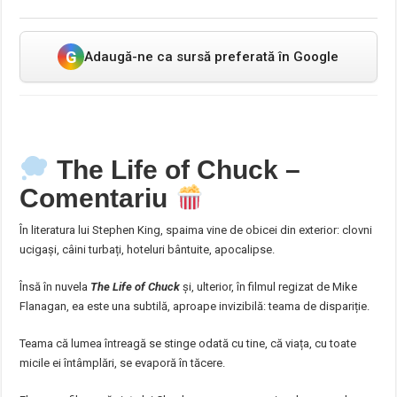
G
Adaugă-ne ca sursă preferată în Google
The Life of Chuck –
Comentariu
În literatura lui Stephen King, spaima vine de obicei din exterior: clovni
ucigași, câini turbați, hoteluri bântuite, apocalipse.
Însă în nuvela
The Life of Chuck
și, ulterior, în filmul regizat de Mike
Flanagan, ea este una subtilă, aproape invizibilă: teama de dispariție.
Teama că lumea întreagă se stinge odată cu tine, că viața, cu toate
micile ei întâmplări, se evaporă în tăcere.