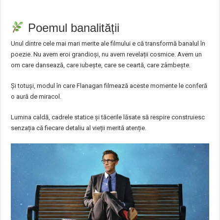
Poemul banalității
Unul dintre cele mai mari merite ale filmului e că transformă banalul în
poezie. Nu avem eroi grandioși, nu avem revelații cosmice. Avem un
om care dansează, care iubește, care se ceartă, care zâmbește.
Și totuși, modul în care Flanagan filmează aceste momente le conferă
o aură de miracol.
Lumina caldă, cadrele statice și tăcerile lăsate să respire construiesc
senzația că fiecare detaliu al vieții merită atenție.