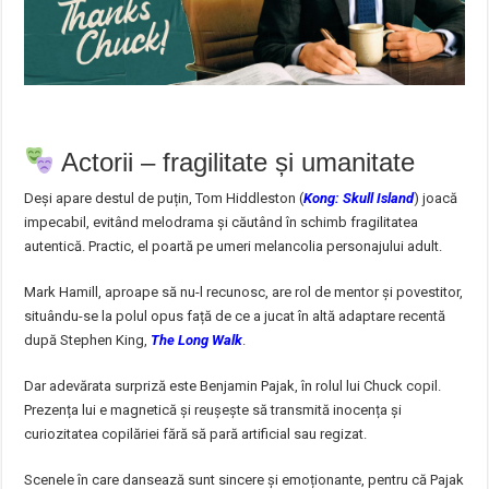
Actorii – fragilitate și umanitate
Deși apare destul de puțin, Tom Hiddleston (
Kong: Skull Island
) joacă
impecabil, evitând melodrama și căutând în schimb fragilitatea
autentică. Practic, el poartă pe umeri melancolia personajului adult.
Mark Hamill, aproape să nu-l recunosc, are rol de mentor și povestitor,
situându-se la polul opus față de ce a jucat în altă adaptare recentă
după Stephen King,
The Long Walk
.
Dar adevărata surpriză este Benjamin Pajak, în rolul lui Chuck copil.
Prezența lui e magnetică și reușește să transmită inocența și
curiozitatea copilăriei fără să pară artificial sau regizat.
Scenele în care dansează sunt sincere și emoționante, pentru că Pajak