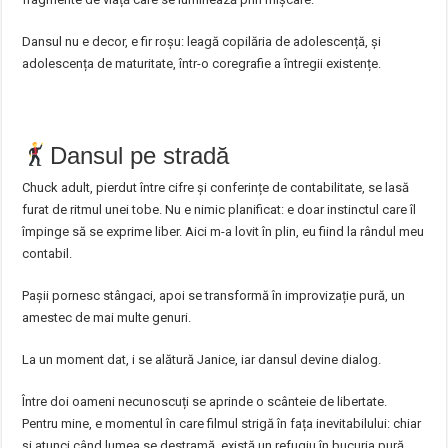
Dansul nu e decor, e fir roșu: leagă copilăria de adolescență, și
adolescența de maturitate, într-o coregrafie a întregii existențe.
Dansul pe stradă
Chuck adult, pierdut între cifre și conferințe de contabilitate, se lasă
furat de ritmul unei tobe. Nu e nimic planificat: e doar instinctul care îl
împinge să se exprime liber. Aici m-a lovit în plin, eu fiind la rândul meu
contabil.
Pașii pornesc stângaci, apoi se transformă în improvizație pură, un
amestec de mai multe genuri.
La un moment dat, i se alătură Janice, iar dansul devine dialog.
Între doi oameni necunoscuți se aprinde o scânteie de libertate.
Pentru mine, e momentul în care filmul strigă în fața inevitabilului: chiar
și atunci când lumea se destramă, există un refugiu în bucuria pură.