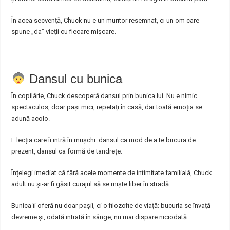
În acea secvență, Chuck nu e un muritor resemnat, ci un om care
spune „da” vieții cu fiecare mișcare.
Dansul cu bunica
În copilărie, Chuck descoperă dansul prin bunica lui. Nu e nimic
spectaculos, doar pași mici, repetați în casă, dar toată emoția se
adună acolo.
E lecția care îi intră în mușchi: dansul ca mod de a te bucura de
prezent, dansul ca formă de tandrețe.
Înțelegi imediat că fără acele momente de intimitate familială, Chuck
adult nu și-ar fi găsit curajul să se miște liber în stradă.
Bunica îi oferă nu doar pașii, ci o filozofie de viață: bucuria se învață
devreme și, odată intrată în sânge, nu mai dispare niciodată.