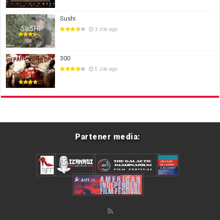
Sushi
3 zile ago
300
5 zile ago
Partener media: