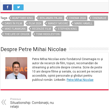
Tags
ADAPTARE KING
BENJAMIN PAJAK
CINEMA 2024
CINEMAGIE
DANS ÎN FILM
FILM 2024
MANDY MOORE
MARK HAMILL
MIKE FLANAGAN
RECENZIE FILM
STEPHEN KING
THE LIFE OF CHUCK
TOM HIDDLESTON
Despre Petre Mihai Nicolae
Petre Mihai Nicolae este fondatorul Cinemagie.ro și
autor de recenzii de film, topuri, recomandări de
streaming și articole despre cinema. Scrie de peste
10 ani despre filme și seriale, cu accent pe recenzii
accesibile, opinii personale și ghiduri pentru
publicul român. LinkedIn:
Petre Mihai Nicolae
Previous
Situationship: Combinații, nu
relații