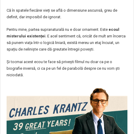
Că în spatele fiecărei vieți se află o dimensiune ascunsă, greu de
definit, dar imposibil de ignorat.
Pentru mine, partea supranaturală nu e doar ornament. Este
ecoul
misterului existenței
. E acel sentiment că, oricât de mult am încerca
să punem viața într-o logică liniară, există mereu un etaj încuiat, un
spațiu de neliniște care dă greutate întregii povești.
Și tocmai acest ecou te face să privești filmul nu doar ca pe o
biografie inversă, ci ca pe un fel de parabolă despre ce nu vom ști
niciodată.