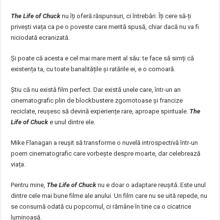
The Life of Chuck
nu îți oferă răspunsuri, ci întrebări. Îți cere să-ți
privești viața ca pe o poveste care merită spusă, chiar dacă nu va fi
niciodată ecranizată.
Și poate că acesta e cel mai mare merit al său: te face să simți că
existența ta, cu toate banalitățile și ratările ei, e o comoară.
Știu că nu există film perfect. Dar există unele care, într-un an
cinematografic plin de blockbustere zgomotoase și francize
reciclate, reușesc să devină experiențe rare, aproape spirituale.
The
Life of Chuck
e unul dintre ele.
Mike Flanagan a reușit să transforme o nuvelă introspectivă într-un
poem cinematografic care vorbește despre moarte, dar celebrează
viața.
Pentru mine,
The Life of Chuck
nu e doar o adaptare reușită. Este unul
dintre cele mai bune filme ale anului. Un film care nu se uită repede, nu
se consumă odată cu popcornul, ci rămâne în tine ca o cicatrice
luminoasă.