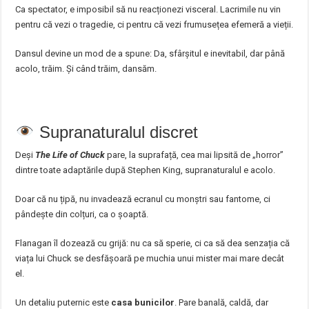
Ca spectator, e imposibil să nu reacționezi visceral. Lacrimile nu vin
pentru că vezi o tragedie, ci pentru că vezi frumusețea efemeră a vieții.
Dansul devine un mod de a spune: Da, sfârșitul e inevitabil, dar până
acolo, trăim. Și când trăim, dansăm.
Supranaturalul discret
Deși
The Life of Chuck
pare, la suprafață, cea mai lipsită de „horror”
dintre toate adaptările după Stephen King, supranaturalul e acolo.
Doar că nu țipă, nu invadează ecranul cu monștri sau fantome, ci
pândește din colțuri, ca o șoaptă.
Flanagan îl dozează cu grijă: nu ca să sperie, ci ca să dea senzația că
viața lui Chuck se desfășoară pe muchia unui mister mai mare decât
el.
Un detaliu puternic este
casa bunicilor
. Pare banală, caldă, dar