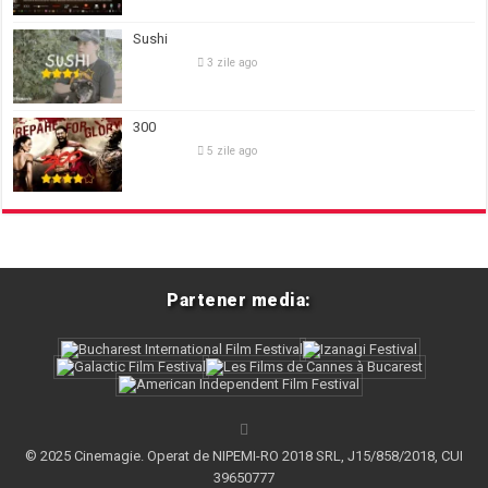
Sushi
3 zile ago
300
5 zile ago
Partener media:
© 2025 Cinemagie. Operat de NIPEMI-RO 2018 SRL, J15/858/2018, CUI
39650777