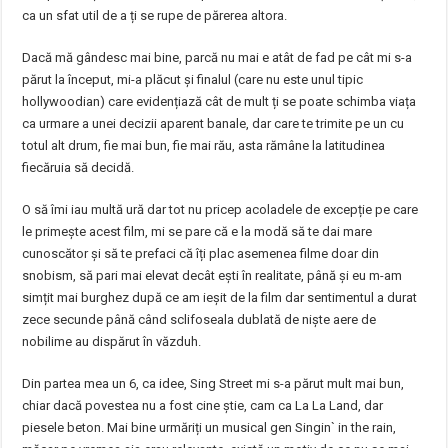
ca un sfat util de a ți se rupe de părerea altora.
Dacă mă gândesc mai bine, parcă nu mai e atât de fad pe cât mi s-a
părut la început, mi-a plăcut și finalul (care nu este unul tipic
hollywoodian) care evidențiază cât de mult ți se poate schimba viața
ca urmare a unei decizii aparent banale, dar care te trimite pe un cu
totul alt drum, fie mai bun, fie mai rău, asta rămâne la latitudinea
fiecăruia să decidă.
O să îmi iau multă ură dar tot nu pricep acoladele de excepție pe care
le primește acest film, mi se pare că e la modă să te dai mare
cunoscător și să te prefaci că îți plac asemenea filme doar din
snobism, să pari mai elevat decât ești în realitate, până și eu m-am
simțit mai burghez după ce am ieșit de la film dar sentimentul a durat
zece secunde până când sclifoseala dublată de niște aere de
nobilime au dispărut în văzduh.
Din partea mea un 6, ca idee, Sing Street mi s-a părut mult mai bun,
chiar dacă povestea nu a fost cine știe, cam ca La La Land, dar
piesele beton. Mai bine urmăriți un musical gen Singin` in the rain,