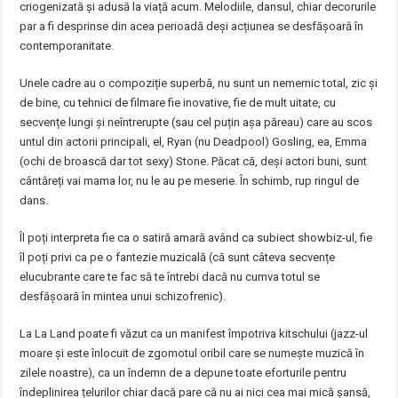
criogenizată și adusă la viață acum. Melodiile, dansul, chiar decorurile
par a fi desprinse din acea perioadă deși acțiunea se desfășoară în
contemporanitate.
Unele cadre au o compoziție superbă, nu sunt un nemernic total, zic și
de bine, cu tehnici de filmare fie inovative, fie de mult uitate, cu
secvențe lungi și neîntrerupte (sau cel puțin așa păreau) care au scos
untul din actorii principali, el, Ryan (nu Deadpool) Gosling, ea, Emma
(ochi de broască dar tot sexy) Stone. Păcat că, deși actori buni, sunt
cântăreți vai mama lor, nu le au pe meserie. În schimb, rup ringul de
dans.
Îl poți interpreta fie ca o satiră amară având ca subiect showbiz-ul, fie
îl poți privi ca pe o fantezie muzicală (că sunt câteva secvențe
elucubrante care te fac să te întrebi dacă nu cumva totul se
desfășoară în mintea unui schizofrenic).
La La Land poate fi văzut ca un manifest împotriva kitschului (jazz-ul
moare și este înlocuit de zgomotul oribil care se numește muzică în
zilele noastre), ca un îndemn de a depune toate eforturile pentru
îndeplinirea țelurilor chiar dacă pare că nu ai nici cea mai mică șansă,