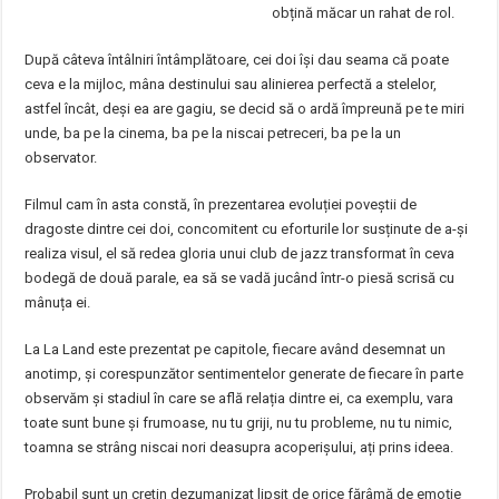
obțină măcar un rahat de rol.
După câteva întâlniri întâmplătoare, cei doi își dau seama că poate
ceva e la mijloc, mâna destinului sau alinierea perfectă a stelelor,
astfel încât, deși ea are gagiu, se decid să o ardă împreună pe te miri
unde, ba pe la cinema, ba pe la niscai petreceri, ba pe la un
observator.
Filmul cam în asta constă, în prezentarea evoluției poveștii de
dragoste dintre cei doi, concomitent cu eforturile lor susținute de a-și
realiza visul, el să redea gloria unui club de jazz transformat în ceva
bodegă de două parale, ea să se vadă jucând într-o piesă scrisă cu
mânuța ei.
La La Land este prezentat pe capitole, fiecare având desemnat un
anotimp, și corespunzător sentimentelor generate de fiecare în parte
observăm și stadiul în care se află relația dintre ei, ca exemplu, vara
toate sunt bune și frumoase, nu tu griji, nu tu probleme, nu tu nimic,
toamna se strâng niscai nori deasupra acoperișului, ați prins ideea.
Probabil sunt un cretin dezumanizat lipsit de orice fărâmă de emoție