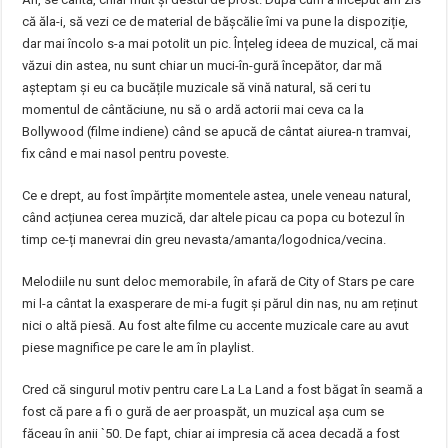
că ăla-i, să vezi ce de material de bășcălie îmi va pune la dispoziție,
dar mai încolo s-a mai potolit un pic. Înțeleg ideea de muzical, că mai
văzui din astea, nu sunt chiar un muci-în-gură începător, dar mă
așteptam și eu ca bucățile muzicale să vină natural, să ceri tu
momentul de cântăciune, nu să o ardă actorii mai ceva ca la
Bollywood (filme indiene) când se apucă de cântat aiurea-n tramvai,
fix când e mai nasol pentru poveste.
Ce e drept, au fost împărțite momentele astea, unele veneau natural,
când acțiunea cerea muzică, dar altele picau ca popa cu botezul în
timp ce-ți manevrai din greu nevasta/amanta/logodnica/vecina.
Melodiile nu sunt deloc memorabile, în afară de City of Stars pe care
mi l-a cântat la exasperare de mi-a fugit și părul din nas, nu am reținut
nici o altă piesă. Au fost alte filme cu accente muzicale care au avut
piese magnifice pe care le am în playlist.
Cred că singurul motiv pentru care La La Land a fost băgat în seamă a
fost că pare a fi o gură de aer proaspăt, un muzical așa cum se
făceau în anii `50. De fapt, chiar ai impresia că acea decadă a fost