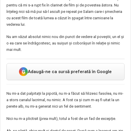
pentru că mi s-a rupt fix în clarinet de film și de povestea ăstora. Nu
înțeleg nici să mă pui să-l ascult pe repeat pe Salam care-i șmecheria
cu acest film de toată lumea a căzut în șpagat între camioane la
vederea lui.
Nu am văzut absolut nimic nou din punct de vedere al poveștii, un el și
o ea care se îndrăgostesc, au suișuri și coborâșuri în relație și nimic
mai mult.
G
Adaugă-ne ca sursă preferată în Google
Nu mi-a dat palpitații la pipotă, nu m-a făcut să hlizesc fasolea, nu mi-
a stors canalul lacrimal, nu nimic. A fost ca și cum m-aș fi uitat la un
perete alb, nu mi-a generat nici un fel de sentiment.
Nici nu m-a plictisit (prea mult), totul a fost de un fad de excepție.
Ah, se cântă, chiar mult și destul de prost. După cum a început am zis