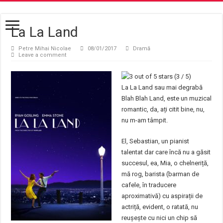
La La Land
Petre Mihai Nicolae
08/01/2017
Dramă
Leave a comment
(3 / 5)
La La Land sau mai degrabă
Blah Blah Land, este un muzical
romantic, da, ați citit bine, nu,
nu m-am tâmpit.
El, Sebastian, un pianist
talentat dar care încă nu a găsit
succesul, ea, Mia, o chelneriță,
mă rog, barista (barman de
cafele, în traducere
aproximativă) cu aspirații de
actriță, evident, o ratată, nu
reușește cu nici un chip să