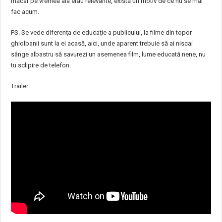
măcar pe vremea aia erau relevante, există un motiv de ce nu se mai
fac acum.
PS. Se vede diferența de educație a publicului, la filme din topor
ghiolbanii sunt la ei acasă, aici, unde aparent trebuie să ai niscai
sânge albastru să savurezi un asemenea film, lume educată nene, nu
tu sclipire de telefon.
Trailer: