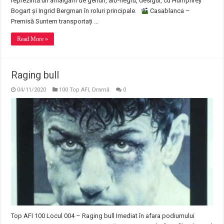
reprezintă un amalgam de genuri, alb-negru, desigur, cu Humphrey
Bogart și Ingrid Bergman în roluri principale.
Casablanca –
Premisă Suntem transportați …
Read More »
Raging bull
04/11/2020
100 Top AFI
,
Dramă
0
Top AFI 100 Locul 004 – Raging bull Imediat în afara podiumului