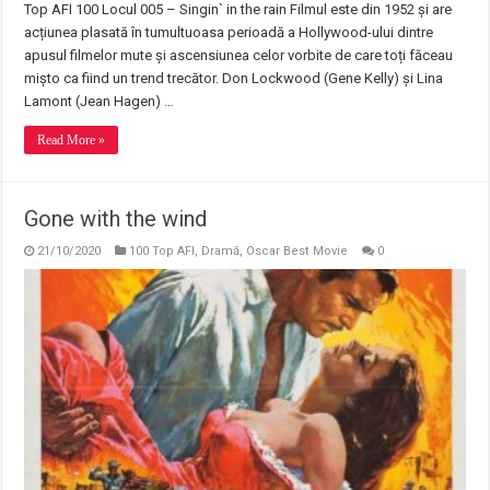
Top AFI 100 Locul 005 – Singin` in the rain Filmul este din 1952 și are
acțiunea plasată în tumultuoasa perioadă a Hollywood-ului dintre
apusul filmelor mute și ascensiunea celor vorbite de care toți făceau
mișto ca fiind un trend trecător. Don Lockwood (Gene Kelly) și Lina
Lamont (Jean Hagen) …
Read More »
Gone with the wind
21/10/2020
100 Top AFI
,
Dramă
,
Oscar Best Movie
0