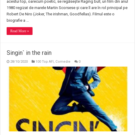
acestui top, oarecum poetic, se regăsește Raging bull, un film din anul
1980 regizat de marele Martin Scorsese și care îl are în rol principal pe
Robert De Niro (Joker, The irishman, Goodfellas). Filmul este o
biografie a …
Read More »
Singin` in the rain
28/10/2020
100 Top AFI
,
Comedie
0