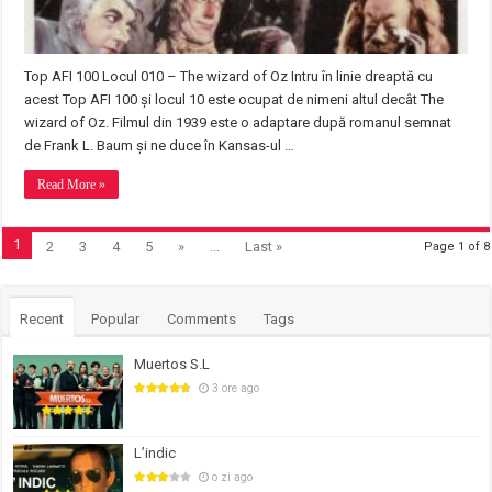
Top AFI 100 Locul 010 – The wizard of Oz Intru în linie dreaptă cu
acest Top AFI 100 și locul 10 este ocupat de nimeni altul decât The
wizard of Oz. Filmul din 1939 este o adaptare după romanul semnat
de Frank L. Baum și ne duce în Kansas-ul …
Read More »
1
2
3
4
5
»
...
Last »
Page 1 of 8
Recent
Popular
Comments
Tags
Muertos S.L
3 ore ago
L’indic
o zi ago