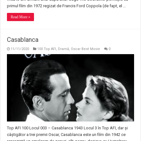
primul film din 1972 regizat de Francis Ford Coppola (de fapt, el …
Read More »
Casablanca
11/11/2020
100 Top AFI
,
Dramă
,
Oscar Best Movie
0
Top AFI 100 Locul 003 – Casablanca 1943 Locul 3 în Top AFI, dar și
câștigător a trei premii Oscar, Casablanca este un film din 1942 ce