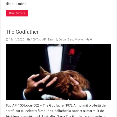
dându-i mână …
Read More »
The Godfather
18/11/2020
100 Top AFI
,
Dramă
,
Oscar Best Movie
0
Top AFI 100 Locul 002 – The Godfather 1972 Am primit o ofertă de
nerefuzat cu cele trei filme The Godfather la pachet și mai mult de
frică le-am urmărit unul după altul. Saga The Godfather pornește cu