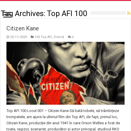
Tag Archives:
Top AFI 100
Citizen Kane
25/11/2020
100 Top AFI
,
Dramă
0
Top AFI 100 Locul 001 – Citizen Kane Să bată tobele, să trâmbițeze
trompetele, am ajuns la ultimul film din Top AFI, de fapt, primul loc,
Citizen Kane, producție din anul 1941 în care Orson Welles a fost de
toate, regizor, scenarist, producător și actor principal, studioul RKO