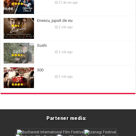
21 de ore ago
Enescu, jupuit de viu
2 zile ago
Sushi
3 zile ago
300
5 zile ago
Partener media: