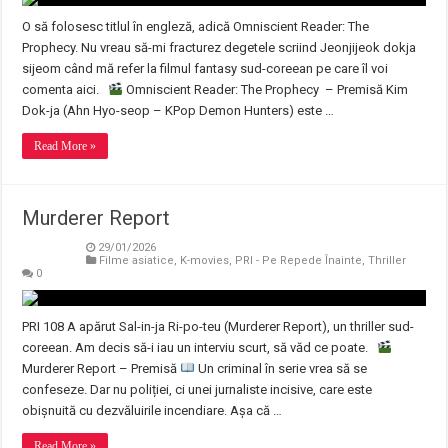
O să folosesc titlul în engleză, adică Omniscient Reader: The
Prophecy. Nu vreau să-mi fracturez degetele scriind Jeonjijeok dokja
sijeom când mă refer la filmul fantasy sud-coreean pe care îl voi
comenta aici.
Omniscient Reader: The Prophecy – Premisă Kim
Dok-ja (Ahn Hyo-seop – KPop Demon Hunters) este …
Read More »
Murderer Report
29/01/2026
Filme asiatice
,
K-movies
,
PRI - Pe Repede Înainte
,
Thriller
0
PRI 108 A apărut Sal-in-ja Ri-po-teu (Murderer Report), un thriller sud-
coreean. Am decis să-i iau un interviu scurt, să văd ce poate.
Murderer Report – Premisă
Un criminal în serie vrea să se
confeseze. Dar nu poliției, ci unei jurnaliste incisive, care este
obișnuită cu dezvăluirile incendiare. Așa că …
Read More »