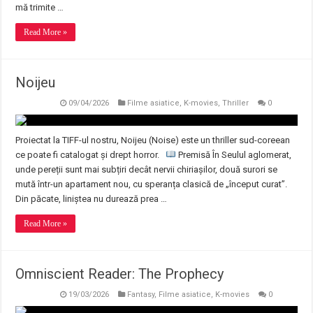
mă trimite …
Read More »
Noijeu
09/04/2026
Filme asiatice
,
K-movies
,
Thriller
0
Proiectat la TIFF-ul nostru, Noijeu (Noise) este un thriller sud-coreean
ce poate fi catalogat și drept horror.
Premisă În Seulul aglomerat,
unde pereții sunt mai subțiri decât nervii chiriașilor, două surori se
mută într-un apartament nou, cu speranța clasică de „început curat”.
Din păcate, liniștea nu durează prea …
Read More »
Omniscient Reader: The Prophecy
19/03/2026
Fantasy
,
Filme asiatice
,
K-movies
0