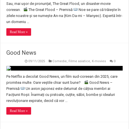
Sau, mai ușor de pronunțat, The Great Flood, un disaster-movie
coreean.
The Great Flood – Premisă
Noe se pare că trăiește în
zilele noastre și se numește An-na (Kim Da-mi – Manyeo). Expertă într-
un domeniu …
Read More »
Good News
09/11/2025
Comedie
,
Filme asiatice
,
K-movies
0
Pe Netflix a decolat Good News, un film sud-coreean din 2025, care
promitea multe. Oare veștile chiar sunt bune?
Good News –
Premisă
Un avion japonez este deturnat de câțiva membri ai
Facțiunii Roșii. Înarmați cu pistoale, cuțite, săbii, bombe și idealuri
revoluționare expirate, decid că vor …
Read More »