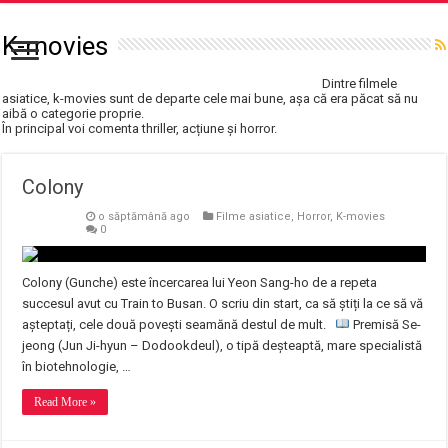
K-movies
Dintre filmele
asiatice, k-movies sunt de departe cele mai bune, așa că era păcat să nu
aibă o categorie proprie.
În principal voi comenta thriller, acțiune și horror.
Colony
o săptămână ago
Filme asiatice
,
Horror
,
K-movies
0
Colony (Gunche) este încercarea lui Yeon Sang-ho de a repeta
succesul avut cu Train to Busan. O scriu din start, ca să știți la ce să vă
așteptați, cele două povești seamănă destul de mult.
Premisă Se-
jeong (Jun Ji-hyun – Dodookdeul), o tipă deșteaptă, mare specialistă
în biotehnologie, …
Read More »