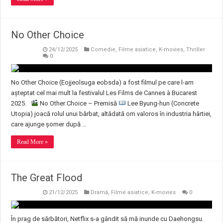
No Other Choice
24/12/2025
Comedie
,
Filme asiatice
,
K-movies
,
Thriller
0
No Other Choice (Eojjeolsuga eobsda) a fost filmul pe care l-am
așteptat cel mai mult la festivalul Les Films de Cannes à Bucarest
2025.
No Other Choice – Premisă
Lee Byung-hun (Concrete
Utopia) joacă rolul unui bărbat, altădată om valoros în industria hârtiei,
care ajunge șomer după …
Read More »
The Great Flood
21/12/2025
Dramă
,
Filme asiatice
,
K-movies
0
În prag de sărbători, Netflix s-a gândit să mă inunde cu Daehongsu.