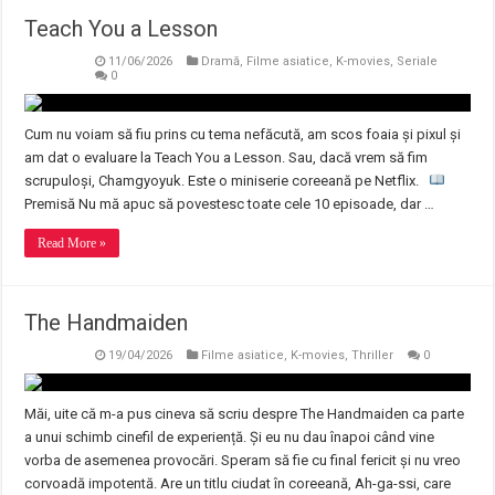
Teach You a Lesson
11/06/2026
Dramă
,
Filme asiatice
,
K-movies
,
Seriale
0
Cum nu voiam să fiu prins cu tema nefăcută, am scos foaia și pixul și
am dat o evaluare la Teach You a Lesson. Sau, dacă vrem să fim
scrupuloși, Chamgyoyuk. Este o miniserie coreeană pe Netflix.
Premisă Nu mă apuc să povestesc toate cele 10 episoade, dar …
Read More »
The Handmaiden
19/04/2026
Filme asiatice
,
K-movies
,
Thriller
0
Măi, uite că m-a pus cineva să scriu despre The Handmaiden ca parte
a unui schimb cinefil de experiență. Și eu nu dau înapoi când vine
vorba de asemenea provocări. Speram să fie cu final fericit și nu vreo
corvoadă impotentă. Are un titlu ciudat în coreeană, Ah-ga-ssi, care