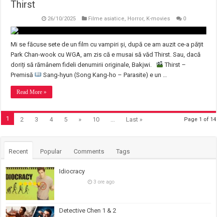
Thirst
26/10/2025
Filme asiatice
,
Horror
,
K-movies
0
Mi se făcuse sete de un film cu vampiri și, după ce am auzit ce-a pățit
Park Chan-wook cu WGA, am zis că e musai să văd Thirst. Sau, dacă
doriți să rămânem fideli denumirii originale, Bakjwi.
Thirst –
Premisă
Sang-hyun (Song Kang-ho – Parasite) e un …
Read More »
1
2
3
4
5
»
10
...
Last »
Page 1 of 14
Recent
Popular
Comments
Tags
Idiocracy
3 ore ago
Detective Chen 1 & 2