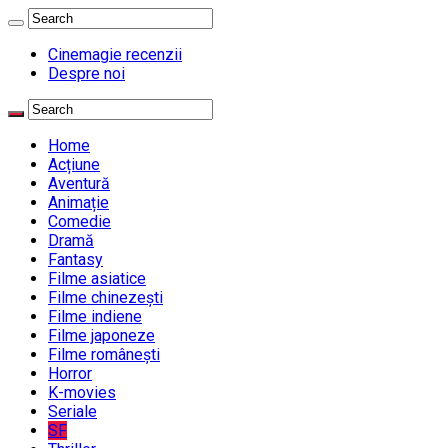
Cinemagie recenzii
Despre noi
Home
Acțiune
Aventură
Animație
Comedie
Dramă
Fantasy
Filme asiatice
Filme chinezești
Filme indiene
Filme japoneze
Filme românești
Horror
K-movies
Seriale
SF