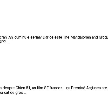
ran. Ah, cum nu e serial? Dar ce este The Mandalorian and Grog
 XP? …
despre Chien 51, un film SF francez. 📖 Premisă Acțiunea are loc î
upă cât de gros …