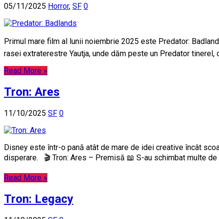
05/11/2025
Horror
,
SF
0
Primul mare film al lunii noiembrie 2025 este Predator: Badland
rasei extraterestre Yautja, unde dăm peste un Predator tinerel, c
Read More »
Tron: Ares
11/10/2025
SF
0
Disney este într-o pană atât de mare de idei creative încât scoa
disperare. 🎬 Tron: Ares – Premisă 📖 S-au schimbat multe de 
Read More »
Tron: Legacy