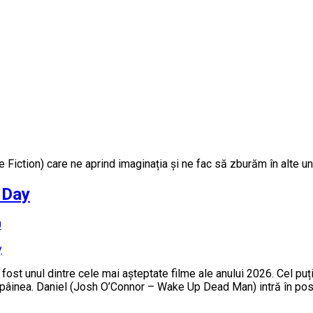
Fiction) care ne aprind imaginația și ne fac să zburăm în alte unive
 Day
0
fost unul dintre cele mai așteptate filme ale anului 2026. Cel puț
e pâinea. Daniel (Josh O’Connor – Wake Up Dead Man) intră în po