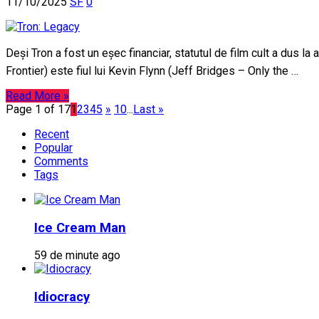
11/10/2025
SF
0
Deși Tron a fost un eșec financiar, statutul de film cult a dus l
Frontier) este fiul lui Kevin Flynn (Jeff Bridges – Only the …
Read More »
Page 1 of 17
1
2
3
4
5
»
10
...
Last »
Recent
Popular
Comments
Tags
Ice Cream Man
59 de minute ago
Idiocracy