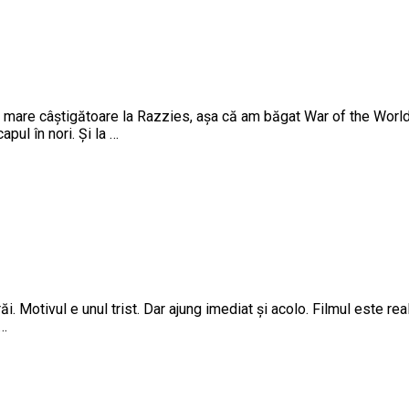
, mare câștigătoare la Razzies, așa că am băgat War of the Worl
ul în nori. Și la …
răi. Motivul e unul trist. Dar ajung imediat și acolo. Filmul este re
 …