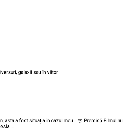
rsuri, galaxii sau în viitor.
in, asta a fost situația în cazul meu. 📖 Premisă Filmul nu
sesia …