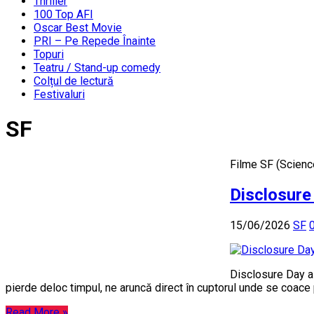
Thriller
100 Top AFI
Oscar Best Movie
PRI – Pe Repede Înainte
Topuri
Teatru / Stand-up comedy
Colțul de lectură
Festivaluri
SF
Filme SF (Science 
Disclosure
15/06/2026
SF
Disclosure Day a 
pierde deloc timpul, ne aruncă direct în cuptorul unde se coac
Read More »