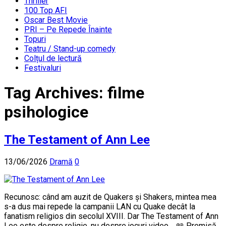
Thriller
100 Top AFI
Oscar Best Movie
PRI – Pe Repede Înainte
Topuri
Teatru / Stand-up comedy
Colțul de lectură
Festivaluri
Tag Archives:
filme
psihologice
The Testament of Ann Lee
13/06/2026
Dramă
0
Recunosc: când am auzit de Quakers și Shakers, mintea mea
s-a dus mai repede la campanii LAN cu Quake decât la
fanatism religios din secolul XVIII. Dar The Testament of Ann
Lee este despre religie, nu despre jocuri video. 📖 Premisă