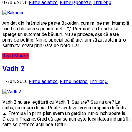
07/05/2026
Filme asiatice
,
Filme japoneze
,
Thriller
0
Am dat din întâmplare peste Bakudan, cum mi se mai întâmplă
când umblu aiurea pe internet. 📖 Premisă Un boschetar
sparge un automat de băuturi. Nu se pricepe, așa că este
prins de poliție. Nimic special până aici, am văzut asta într-o
sâmbătă seara prin Gara de Nord. Dar …
Read More »
Vadh 2
17/04/2026
Filme asiatice
,
Filme indiene
,
Thriller
0
Vadh 2 nu are legătură cu Vadh 1. Sau are? Sau nu are? La
naiba, nu m-am decis. Poate aveți voi vreun răspuns definitiv.
📖 Premisă În prim-plan avem un gardian într-o închisoare la
Dracu-n Praznic. Cred că așa se numește localitatea indiană în
care se petrece acțiunea. Omul …