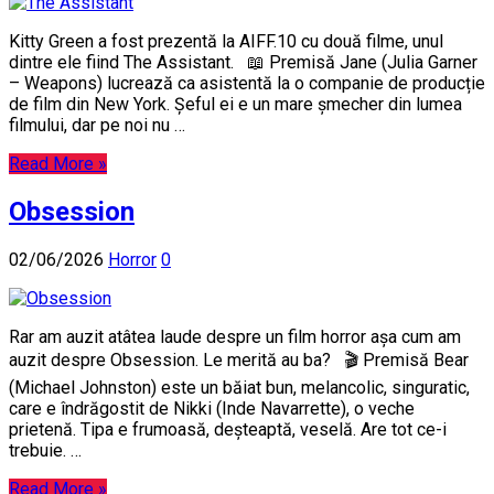
Kitty Green a fost prezentă la AIFF.10 cu două filme, unul
dintre ele fiind The Assistant. 📖 Premisă Jane (Julia Garner
– Weapons) lucrează ca asistentă la o companie de producție
de film din New York. Șeful ei e un mare șmecher din lumea
filmului, dar pe noi nu …
Read More »
Obsession
02/06/2026
Horror
0
Rar am auzit atâtea laude despre un film horror așa cum am
auzit despre Obsession. Le merită au ba? 🎬 Premisă Bear
(Michael Johnston) este un băiat bun, melancolic, singuratic,
care e îndrăgostit de Nikki (Inde Navarrette), o veche
prietenă. Tipa e frumoasă, deșteaptă, veselă. Are tot ce-i
trebuie. …
Read More »