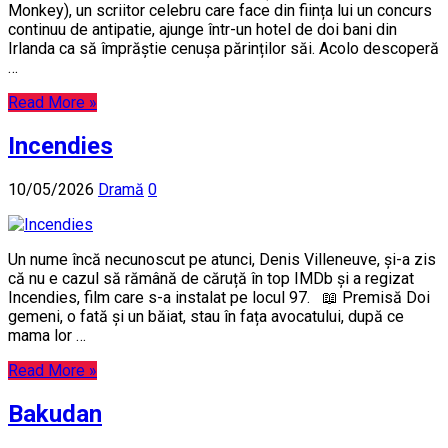
Monkey), un scriitor celebru care face din ființa lui un concurs
continuu de antipatie, ajunge într-un hotel de doi bani din
Irlanda ca să împrăștie cenușa părinților săi. Acolo descoperă
…
Read More »
Incendies
10/05/2026
Dramă
0
Un nume încă necunoscut pe atunci, Denis Villeneuve, și-a zis
că nu e cazul să rămână de căruță în top IMDb și a regizat
Incendies, film care s-a instalat pe locul 97. 📖 Premisă Doi
gemeni, o fată și un băiat, stau în fața avocatului, după ce
mama lor …
Read More »
Bakudan