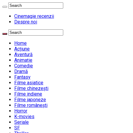
Cinemagie recenzii
Despre noi
Home
Acțiune
Aventură
Animație
Comedie
Dramă
Fantasy
Filme asiatice
Filme chinezești
Filme indiene
Filme japoneze
Filme românești
Horror
K-movies
Seriale
SF