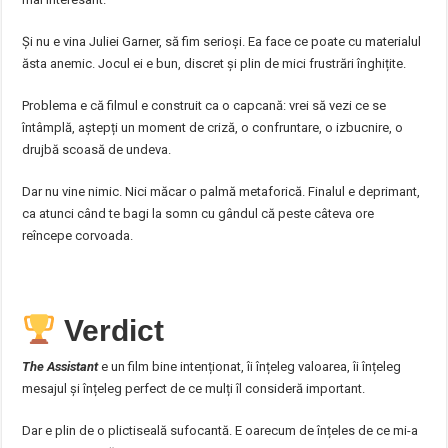
Și nu e vina Juliei Garner, să fim serioși. Ea face ce poate cu materialul
ăsta anemic. Jocul ei e bun, discret și plin de mici frustrări înghițite.
Problema e că filmul e construit ca o capcană: vrei să vezi ce se
întâmplă, aștepți un moment de criză, o confruntare, o izbucnire, o
drujbă scoasă de undeva.
Dar nu vine nimic. Nici măcar o palmă metaforică. Finalul e deprimant,
ca atunci când te bagi la somn cu gândul că peste câteva ore
reîncepe corvoada.
Verdict
The Assistant
e un film bine intenționat, îi înțeleg valoarea, îi înțeleg
mesajul și înțeleg perfect de ce mulți îl consideră important.
Dar e plin de o plictiseală sufocantă. E oarecum de înțeles de ce mi-a