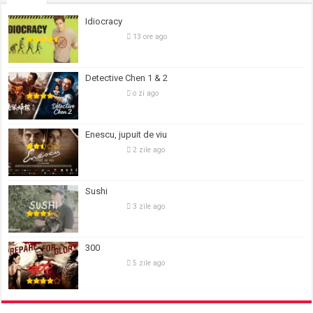
Idiocracy
13 ore ago
Detective Chen 1 & 2
o zi ago
Enescu, jupuit de viu
2 zile ago
Sushi
3 zile ago
300
5 zile ago