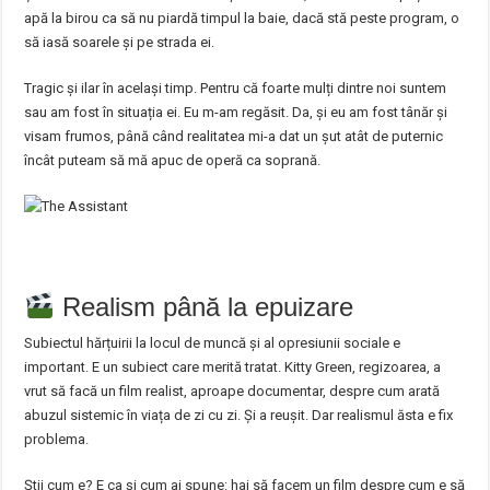
apă la birou ca să nu piardă timpul la baie, dacă stă peste program, o
să iasă soarele și pe strada ei.
Tragic și ilar în același timp. Pentru că foarte mulți dintre noi suntem
sau am fost în situația ei. Eu m-am regăsit. Da, și eu am fost tânăr și
visam frumos, până când realitatea mi-a dat un șut atât de puternic
încât puteam să mă apuc de operă ca soprană.
Realism până la epuizare
Subiectul hărțuirii la locul de muncă și al opresiunii sociale e
important. E un subiect care merită tratat. Kitty Green, regizoarea, a
vrut să facă un film realist, aproape documentar, despre cum arată
abuzul sistemic în viața de zi cu zi. Și a reușit. Dar realismul ăsta e fix
problema.
Știi cum e? E ca și cum ai spune: hai să facem un film despre cum e să