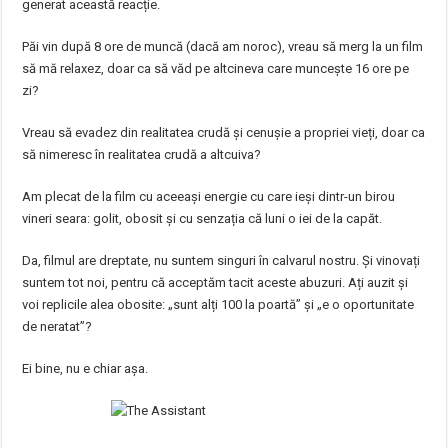
generat această reacție.
Păi vin după 8 ore de muncă (dacă am noroc), vreau să merg la un film
să mă relaxez, doar ca să văd pe altcineva care muncește 16 ore pe
zi?
Vreau să evadez din realitatea crudă și cenușie a propriei vieți, doar ca
să nimeresc în realitatea crudă a altcuiva?
Am plecat de la film cu aceeași energie cu care ieși dintr-un birou
vineri seara: golit, obosit și cu senzația că luni o iei de la capăt.
Da, filmul are dreptate, nu suntem singuri în calvarul nostru. Și vinovați
suntem tot noi, pentru că acceptăm tacit aceste abuzuri. Ați auzit și
voi replicile alea obosite: „sunt alți 100 la poartă” și „e o oportunitate
de neratat”?
Ei bine, nu e chiar așa.