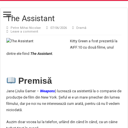
The Assistant
Petre Mihai Nicolae
07/06/2026
Dramă
Leave a comment
Kitty Green a fost prezentă la
AIFF.10 cu două filme, unul
dintre ele fiind
The Assistant.
Premisă
Jane (Julia Garner –
Weapons
) lucrează ca asistentă la o companie de
producție de film din New York. Șeful ei e un mare șmecher din lumea
filmului, dar pe noi nu ne interesează cum arată, pentru că nu îl vedem
niciodată.
Auzim doar vocea lui la telefon, urlând din când în când, ca un câine