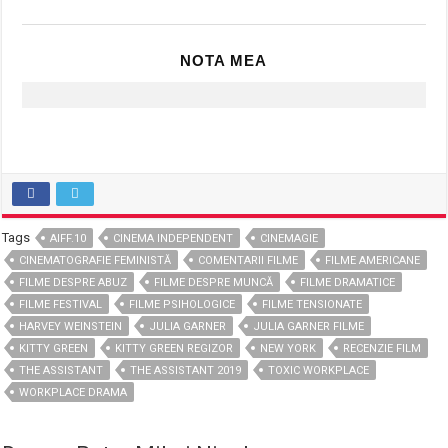
Tags
AIFF.10
CINEMA INDEPENDENT
CINEMAGIE
CINEMATOGRAFIE FEMINISTĂ
COMENTARII FILME
FILME AMERICANE
FILME DESPRE ABUZ
FILME DESPRE MUNCĂ
FILME DRAMATICE
FILME FESTIVAL
FILME PSIHOLOGICE
FILME TENSIONATE
HARVEY WEINSTEIN
JULIA GARNER
JULIA GARNER FILME
KITTY GREEN
KITTY GREEN REGIZOR
NEW YORK
RECENZIE FILM
THE ASSISTANT
THE ASSISTANT 2019
TOXIC WORKPLACE
WORKPLACE DRAMA