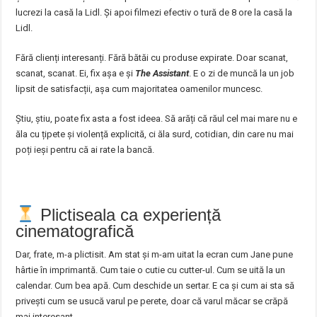
lucrezi la casă la Lidl. Și apoi filmezi efectiv o tură de 8 ore la casă la
Lidl.
Fără clienți interesanți. Fără bătăi cu produse expirate. Doar scanat,
scanat, scanat. Ei, fix așa e și
The Assistant
. E o zi de muncă la un job
lipsit de satisfacții, așa cum majoritatea oamenilor muncesc.
Știu, știu, poate fix asta a fost ideea. Să arăți că răul cel mai mare nu e
ăla cu țipete și violență explicită, ci ăla surd, cotidian, din care nu mai
poți ieși pentru că ai rate la bancă.
Plictiseala ca experiență
cinematografică
Dar, frate, m-a plictisit. Am stat și m-am uitat la ecran cum Jane pune
hârtie în imprimantă. Cum taie o cutie cu cutter-ul. Cum se uită la un
calendar. Cum bea apă. Cum deschide un sertar. E ca și cum ai sta să
privești cum se usucă varul pe perete, doar că varul măcar se crăpă
mai interesant.