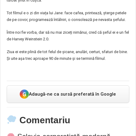
turbat ținut în cușcă.
Tot filmul e o zi din viața lui Jane: face cafea, printează, șterge petele
de pe covor, programează întâlniri, o consolează pe nevasta șefului.
Între noi fie vorba, dar să nu mai ziceți nimănui, cred că șeful ei e un fel
de Harvey Weinstein 2.0.
Ziua ei este plină de tot felul de șicane, anulări, certuri, sfaturi de bine.
Și uite așa trec aproape 90 de minute și se termină filmul.
G
Adaugă-ne ca sursă preferată în Google
Comentariu