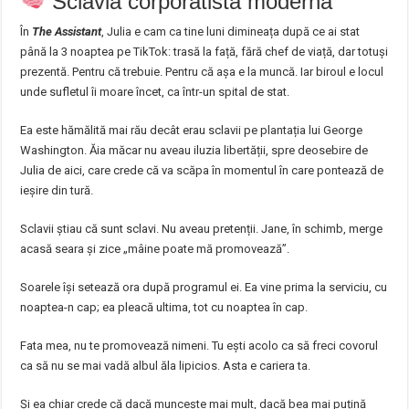
Sclavia corporatistă modernă
În
The Assistant
, Julia e cam ca tine luni dimineața după ce ai stat
până la 3 noaptea pe TikTok: trasă la față, fără chef de viață, dar totuși
prezentă. Pentru că trebuie. Pentru că așa e la muncă. Iar biroul e locul
unde sufletul îi moare încet, ca într-un spital de stat.
Ea este hămălită mai rău decât erau sclavii pe plantația lui George
Washington. Ăia măcar nu aveau iluzia libertății, spre deosebire de
Julia de aici, care crede că va scăpa în momentul în care pontează de
ieșire din tură.
Sclavii știau că sunt sclavi. Nu aveau pretenții. Jane, în schimb, merge
acasă seara și zice „mâine poate mă promovează”.
Soarele își setează ora după programul ei. Ea vine prima la serviciu, cu
noaptea-n cap; ea pleacă ultima, tot cu noaptea în cap.
Fata mea, nu te promovează nimeni. Tu ești acolo ca să freci covorul
ca să nu se mai vadă albul ăla lipicios. Asta e cariera ta.
Și ea chiar crede că dacă muncește mai mult, dacă bea mai puțină