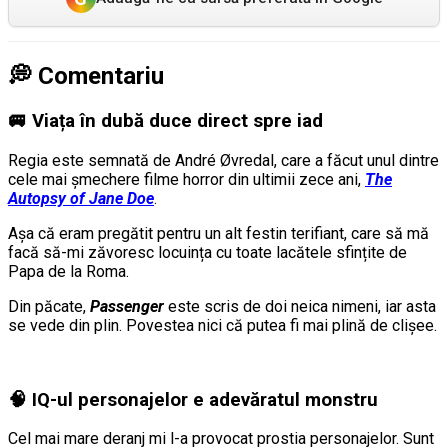
💭
Comentariu
🚐 Viața în dubă duce direct spre iad
Regia este semnată de André Øvredal, care a făcut unul dintre
cele mai șmechere filme horror din ultimii zece ani,
The
Autopsy of Jane Doe
.
Așa că eram pregătit pentru un alt festin terifiant, care să mă
facă să-mi zăvoresc locuința cu toate lacătele sfințite de
Papa de la Roma.
Din păcate,
Passenger
este scris de doi neica nimeni, iar asta
se vede din plin. Povestea nici că putea fi mai plină de clișee.
🧠 IQ-ul personajelor e adevăratul monstru
Cel mai mare deranj mi l-a provocat prostia personajelor. Sunt