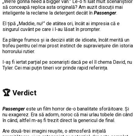
„We’re gonna need a bigger van.” Le-o fi luat mult scenariștilor
să conceapă replica asta originală? Am auzit discuții mai
inteligente la reclame la detergent decât în
Passenger
.
El țipă „Maddie, nu!” de atâtea ori, încât ai impresia că e
singurul cuvânt pe care i l-au lăsat în prompter.
Ea plânge frumos și ia decizii atât de idioate, încât merită un
trofeu pentru cel mai prost instinct de supraviețuire din istoria
horrorului rutier.
I-aș fi iertat parțial pe scenariști dacă pe el îl chema David, nu
Tyler. Cei mai puțin tineri vor prinde rapid referința.
🏆 Verdict
Passenger
este un film horror de-o banalitate sforăitoare. Și
nu exagerez. Era să adorm, noroc că mai urlau tobele din când
în când, altfel m-aș fi trezit direct la genericul de final.
Are două-trei imagini reușite, o atmosferă inițială