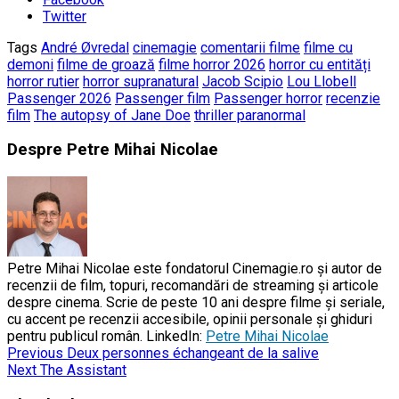
Twitter
Tags
André Øvredal
cinemagie
comentarii filme
filme cu
demoni
filme de groază
filme horror 2026
horror cu entități
horror rutier
horror supranatural
Jacob Scipio
Lou Llobell
Passenger 2026
Passenger film
Passenger horror
recenzie
film
The autopsy of Jane Doe
thriller paranormal
Despre Petre Mihai Nicolae
Petre Mihai Nicolae este fondatorul Cinemagie.ro și autor de
recenzii de film, topuri, recomandări de streaming și articole
despre cinema. Scrie de peste 10 ani despre filme și seriale,
cu accent pe recenzii accesibile, opinii personale și ghiduri
pentru publicul român. LinkedIn:
Petre Mihai Nicolae
Previous
Deux personnes échangeant de la salive
Next
The Assistant