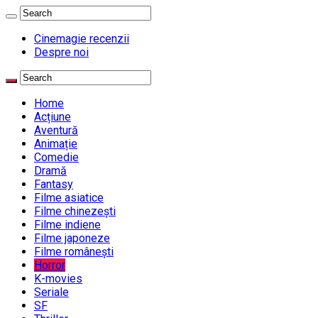
Cinemagie recenzii
Despre noi
Home
Acțiune
Aventură
Animație
Comedie
Dramă
Fantasy
Filme asiatice
Filme chinezești
Filme indiene
Filme japoneze
Filme românești
Horror
K-movies
Seriale
SF