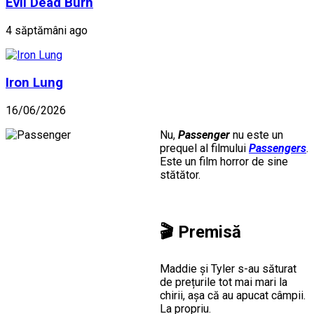
Evil Dead Burn
4 săptămâni ago
Iron Lung
16/06/2026
Nu,
Passenger
nu este un
prequel al filmului
Passengers
.
Este un film horror de sine
stătător.
🎬
Premisă
Maddie și Tyler s-au săturat
de prețurile tot mai mari la
chirii, așa că au apucat câmpii.
La propriu.