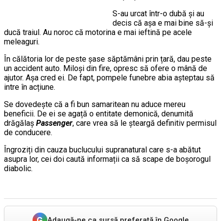
S-au urcat într-o dubă și au
decis că așa e mai bine să-și
ducă traiul. Au noroc că motorina e mai ieftină pe acele
meleaguri.
În călătoria lor de peste șase săptămâni prin țară, dau peste
un accident auto. Miloși din fire, opresc să ofere o mână de
ajutor. Așa cred ei. De fapt, pompele funebre abia așteptau să
intre în acțiune.
Se dovedește că a fi bun samaritean nu aduce mereu
beneficii. De ei se agață o entitate demonică, denumită
drăgălaș
Passenger
, care vrea să le șteargă definitiv permisul
de conducere.
Îngroziți din cauza buclucului supranatural care s-a abătut
asupra lor, cei doi caută informații ca să scape de boșorogul
diabolic.
G
Adaugă-ne ca sursă preferată în Google