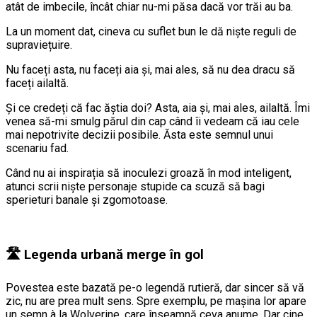
atât de imbecile, încât chiar nu-mi păsa dacă vor trăi au ba.
La un moment dat, cineva cu suflet bun le dă niște reguli de
supraviețuire.
Nu faceți asta, nu faceți aia și, mai ales, să nu dea dracu să
faceți ailaltă.
Și ce credeți că fac ăștia doi? Asta, aia și, mai ales, ailaltă. Îmi
venea să-mi smulg părul din cap când îi vedeam că iau cele
mai nepotrivite decizii posibile. Ăsta este semnul unui
scenariu fad.
Când nu ai inspirația să inoculezi groază în mod inteligent,
atunci scrii niște personaje stupide ca scuză să bagi
sperieturi banale și zgomotoase.
🛣️ Legenda urbană merge în gol
Povestea este bazată pe-o legendă rutieră, dar sincer să vă
zic, nu are prea mult sens. Spre exemplu, pe mașina lor apare
un semn à la Wolverine, care înseamnă ceva anume. Dar cine