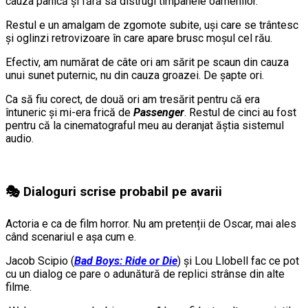
cauza panică și fără să distrugi timpanele oamenilor.
Restul e un amalgam de zgomote subite, uși care se trântesc
și oglinzi retrovizoare în care apare brusc moșul cel rău.
Efectiv, am numărat de câte ori am sărit pe scaun din cauza
unui sunet puternic, nu din cauza groazei. De șapte ori.
Ca să fiu corect, de două ori am tresărit pentru că era
întuneric și mi-era frică de
Passenger
. Restul de cinci au fost
pentru că la cinematograful meu au deranjat ăștia sistemul
audio.
🎭 Dialoguri scrise probabil pe avarii
Actoria e ca de film horror. Nu am pretenții de Oscar, mai ales
când scenariul e așa cum e.
Jacob Scipio (
Bad Boys: Ride or Die
) și Lou Llobell fac ce pot
cu un dialog ce pare o adunătură de replici strânse din alte
filme.