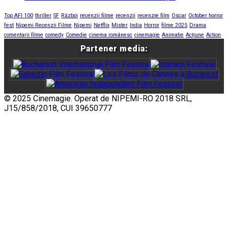
Top AFI 100
thriller
SF
Război
recenzii filme
recenzii
recenzie film
Oscar
October horror
fest
Nipemi Recenzii Filme
Nipemi
Netflix
Mister
India
Horror
filme 2025
Drama
comentarii filme
comedy
Comedie
cinema românesc
cinemagie
Animatie
Acțiune
Action
Partener media:
© 2025 Cinemagie. Operat de NIPEMI-RO 2018 SRL,
J15/858/2018, CUI 39650777