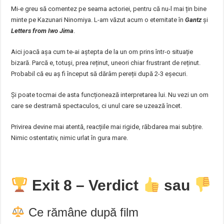
Mi-e greu să comentez pe seama actoriei, pentru că nu-l mai țin bine
minte pe Kazunari Ninomiya. L-am văzut acum o eternitate în
Gantz
și
Letters from Iwo Jima
.
Aici joacă așa cum te-ai aștepta de la un om prins într-o situație
bizară. Parcă e, totuși, prea reținut, uneori chiar frustrant de reținut.
Probabil că eu aș fi început să dărâm pereții după 2-3 eșecuri.
Și poate tocmai de asta funcționează interpretarea lui. Nu vezi un om
care se destramă spectaculos, ci unul care se uzează încet.
Privirea devine mai atentă, reacțiile mai rigide, răbdarea mai subțire.
Nimic ostentativ, nimic urlat în gura mare.
Exit 8 – Verdict
sau
Ce rămâne după film