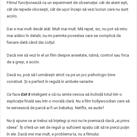
Filmul funcționează ca un experiment de observație: cât de atent ești,
cât de repede obosești, cât de ușor începi să vezi lucruri care nu sunt
acolo.
Dar e mai mult decât atât. Mult mai mult. Mă repet, sic, nu pot să intru
mai adânc în detalii, nu-mi permite povestea care se complică de
fiecare dată când dai colțul.
Dacă vrei să vezi în el un film despre anxietate, rutină, control sau frica
de a greși, e acolo.
Dacă nu, poți să-l urmărești strict ca pe un joc psihologic bine
construit. Și e perfect în regulă în ambele variante.
Ce face
Exit 8
inteligent e că nu simte nevoia să închidă totul într-o
explicație finală sau într-o morală clară. Nu e film hollywoodian care să
te servească de parcă ai fi un bebeluș. Netflix, se aude?
Nu-ți spune ce ar trebui să înțelegi și nici nu te premiază dacă „ai prins
ideea”. Îți oferă un set de reguli și suficient spațiu cât să te pierzi puțin
în ele. Dacă vrei mai mult, e problema ta, nu a filmului.