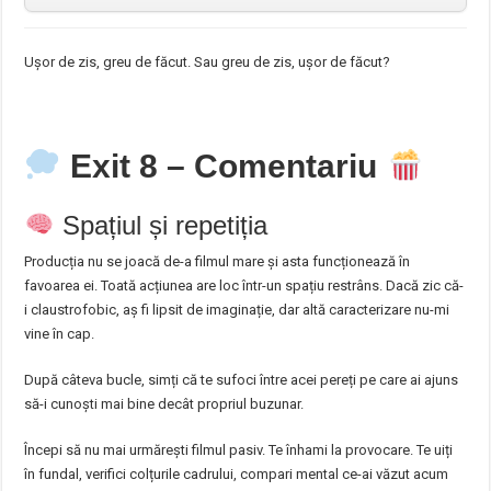
Ușor de zis, greu de făcut. Sau greu de zis, ușor de făcut?
Exit 8 – Comentariu
Spațiul și repetiția
Producția nu se joacă de-a filmul mare și asta funcționează în
favoarea ei. Toată acțiunea are loc într-un spațiu restrâns. Dacă zic că-
i claustrofobic, aș fi lipsit de imaginație, dar altă caracterizare nu-mi
vine în cap.
După câteva bucle, simți că te sufoci între acei pereți pe care ai ajuns
să-i cunoști mai bine decât propriul buzunar.
Începi să nu mai urmărești filmul pasiv. Te înhami la provocare. Te uiți
în fundal, verifici colțurile cadrului, compari mental ce-ai văzut acum