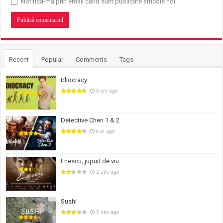
Notifică-mă prin email când sunt publicate articole noi.
Recent
Popular
Comments
Tags
Idiocracy
6 ore ago
Detective Chen 1 & 2
o zi ago
Enescu, jupuit de viu
2 zile ago
Sushi
3 zile ago