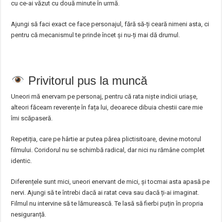
cu ce-ai văzut cu două minute în urmă.
Ajungi să faci exact ce face personajul, fără să-ți ceară nimeni asta, ci
pentru că mecanismul te prinde încet și nu-ți mai dă drumul.
Privitorul pus la muncă
Uneori mă enervam pe personaj, pentru că rata niște indicii uriașe,
alteori făceam reverențe în fața lui, deoarece dibuia chestii care mie
îmi scăpaseră.
Repetiția, care pe hârtie ar putea părea plictisitoare, devine motorul
filmului. Coridorul nu se schimbă radical, dar nici nu rămâne complet
identic.
Diferențele sunt mici, uneori enervant de mici, și tocmai asta apasă pe
nervi. Ajungi să te întrebi dacă ai ratat ceva sau dacă ți-ai imaginat.
Filmul nu intervine să te lămurească. Te lasă să fierbi puțin în propria
nesiguranță.