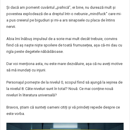
Și dacă am pomenit cuvântul „psihică”, ei bine, nu durează mult și
povestea explodează de-a dreptul într-o nebunie „mindfuck” care mi-
a pus creierul pe bigudiuri și mi-a ars sinapsele cu placa de întins
nervii.
Abia îmi înăbuș impulsul de a scrie mai mult decât trebuie, convins
fiind că aș naște niște spoilere de toată frumusețea, așa că-mi dau cu
rigla peste degetele năbădăioase.
Dar voi menționa asta, nu este mare dezvăluire, așa că nu aveți motive
să mă inundați cu injurii.
Personajul pornește de la nivelul 0, scopul fiind să ajungă la ieșirea de
la nivelul 8. Câte niveluri sunt în total? Nouă. Ce mai conține nouă
niveluri în literatura universală?
Bravos, știam că sunteți oameni citiți și vă prindeți repede despre ce
este vorba.