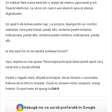
Un bărbat fără nume intră într-o stație de metrou japoneză și tot
freacă telefonul, ca orice om care n-are stare în epoca vitezei
digitalizate.
Un apel îi dă lumea peste cap. La propriu. Ajunge într-un coridor
subteran care pare banal: pereți albi, reclame peste reclame,
indicatoare, pereți albi, reclame peste reclame, indicatoare, pereți
alb…
Ia stai așa! De ce se repetă aceleași lucruri?
Ups, ieșirea nu mai apare. Personajul principal descoperă rapid că a
intrat într-o buclă infinită.
Există o regulă clară, afișată la început: dacă observi o anomalie,
trebuie să te întorci imediat. Dacă nu observi nimic suspect, mergi
înainte. Scopul este să ajungi la
Exit 8
.
G
Adaugă-ne ca sursă preferată în Google