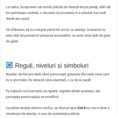
La naiba, începusem să număr plăcile de faianță de pe pereți, atât cât
îmi permiteau cadrele, o dovadă că povestea m-a afectat mai mult
decât era cazul.
Vă sfătuiesc să nu mergeți până într-acolo cu atenția. Scenariul nu
este atât de pervers în plasarea anomaliilor, nu sunt chiar atât de greu
de găsit.
Reguli, niveluri și simboluri
Așadar, de fiecare dată când personajul greșește (fie vede ceva care
nu e anomalie, fie ratează ceva esențial), o ia de la capăt.
Pe măsură ce încercările se repetă, regulile rămân aceleași, dar
percepția personajului se modifică.
Ce părea simplu devine confuz, iar drumul spre
Exit 8
nu mai e doar o
chestiune de atenție, ci una de rezistență psihică.