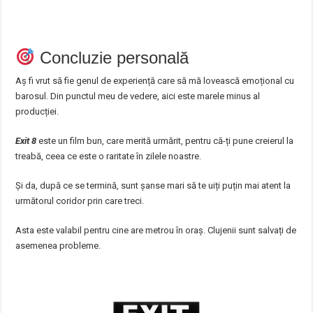
Concluzie personală
Aș fi vrut să fie genul de experiență care să mă lovească emoțional cu
barosul. Din punctul meu de vedere, aici este marele minus al
producției.
Exit 8
este un film bun, care merită urmărit, pentru că-ți pune creierul la
treabă, ceea ce este o raritate în zilele noastre.
Și da, după ce se termină, sunt șanse mari să te uiți puțin mai atent la
următorul coridor prin care treci.
Asta este valabil pentru cine are metrou în oraș. Clujenii sunt salvați de
asemenea probleme.