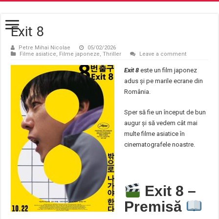
Exit 8
Petre Mihai Nicolae
05/02/2026
Filme asiatice
,
Filme japoneze
,
Thriller
Leave a comment
Exit 8
este un film japonez
adus și pe marile ecrane din
România.
Sper să fie un început de bun
augur și să vedem cât mai
multe filme asiatice în
cinematografele noastre.
Exit 8 –
Premisă