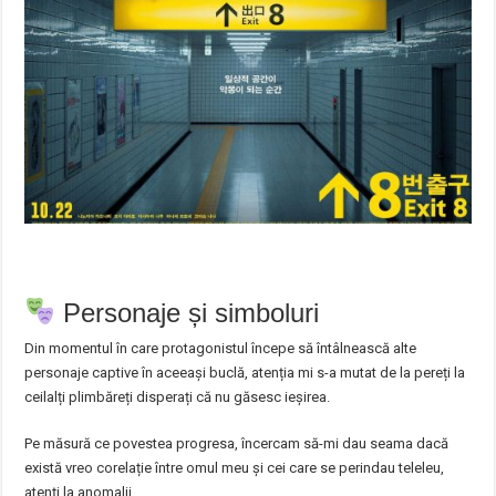
Personaje și simboluri
Din momentul în care protagonistul începe să întâlnească alte
personaje captive în aceeași buclă, atenția mi s-a mutat de la pereți la
ceilalți plimbăreți disperați că nu găsesc ieșirea.
Pe măsură ce povestea progresa, încercam să-mi dau seama dacă
există vreo corelație între omul meu și cei care se perindau teleleu,
atenți la anomalii.