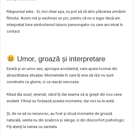
Răspunsul este… Ei, nici chiar așa, nu pot să vă stric plăcerea urmăririi
filmului. Acum mă și eschivez un pic, pentru că nu-s sigur dacă am
interpretat bine simbolismul tuturor personajelor cu care am intrat în
contact.
Umor, groază și interpretare
Există și un umor sec, aproape accidental, care apare tocmai din
absurditatea situației. Momentele în care îți vine să râzi nu sunt
construite ca glume, ci ca reacții nervoase.
Râsul ăla scurt, enervat, când îți dai seama că ai greșit din nou ceva
evident. Filmul nu forțează aceste momente, dar nici nu le evită.
Și, de ce să nu recunosc, au fost și două momente de groază
naturală, venite nu din scabros și sânge, ci din disconfort psihologic.
Fiți atenți la nenea cu servieta.