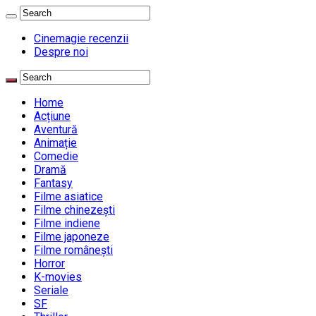
Cinemagie recenzii
Despre noi
Home
Acțiune
Aventură
Animație
Comedie
Dramă
Fantasy
Filme asiatice
Filme chinezești
Filme indiene
Filme japoneze
Filme românești
Horror
K-movies
Seriale
SF