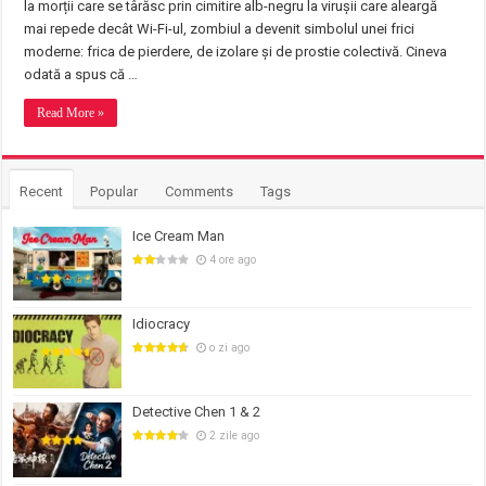
la morții care se târăsc prin cimitire alb-negru la virușii care aleargă
mai repede decât Wi-Fi-ul, zombiul a devenit simbolul unei frici
moderne: frica de pierdere, de izolare și de prostie colectivă. Cineva
odată a spus că …
Read More »
Recent
Popular
Comments
Tags
Ice Cream Man
4 ore ago
Idiocracy
o zi ago
Detective Chen 1 & 2
2 zile ago