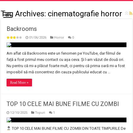
Tag Archives:
cinematografie horror
Backrooms
01/06/2026
Horror
0
Am aflat că Backrooms este un fenomen pe YouTube, dar filmul de
față a fost primul meu contact cu așa ceva. Și l-am văzut de două ori.
Nu pentru că mi-a plăcut foarte mult, ci pentru că prima oară mi-a fost
imposibil să mă concentrez din cauza publicului educat cu …
Read More »
TOP 10 CELE MAI BUNE FILME CU ZOMBI
12/10/2025
Topuri
1
TOP 10 CELE MAI BUNE FILME CU ZOMBI DIN TOATE TIMPURILE De