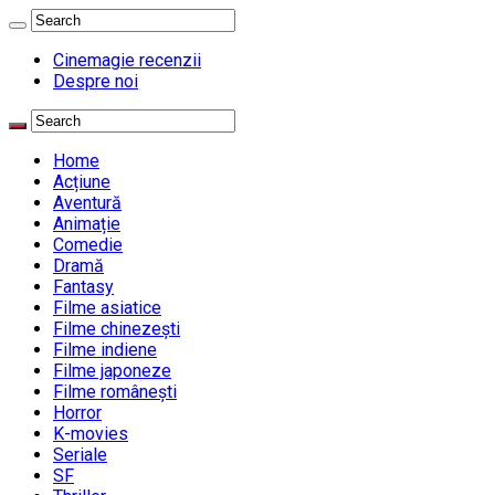
Cinemagie recenzii
Despre noi
Home
Acțiune
Aventură
Animație
Comedie
Dramă
Fantasy
Filme asiatice
Filme chinezești
Filme indiene
Filme japoneze
Filme românești
Horror
K-movies
Seriale
SF