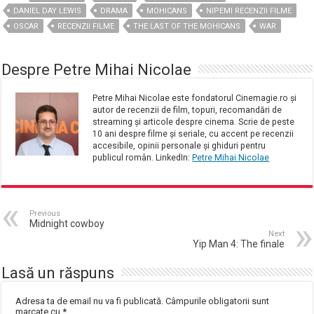
DANIEL DAY LEWIS
DRAMA
MOHICANS
NIPEMI RECENZII FILME
OSCAR
RECENZII FILME
THE LAST OF THE MOHICANS
WAR
Despre Petre Mihai Nicolae
Petre Mihai Nicolae este fondatorul Cinemagie.ro și
autor de recenzii de film, topuri, recomandări de
streaming și articole despre cinema. Scrie de peste
10 ani despre filme și seriale, cu accent pe recenzii
accesibile, opinii personale și ghiduri pentru
publicul român. LinkedIn:
Petre Mihai Nicolae
Previous
Midnight cowboy
Next
Yip Man 4: The finale
Lasă un răspuns
Adresa ta de email nu va fi publicată.
Câmpurile obligatorii sunt
marcate cu
*