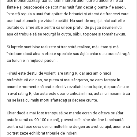
alte monstruozități, dar suntem martorii unor lupte crâncene, fie cu
flintele și pușcoacele ce scot mai mult fum decât gloanțe, fie asediu
în toată regula a unui fort apărat de britanici și atacat de francezi care
pun toate tunurile pe zidurile cetății. Nu sunt de neglijat nici caftelile
purtate cu arme albe pentru că uneori praful de pușcă devine inutil,
așa că trebuie să se recurgă la cuțite, săbii, topoare și tomahawkuri.
Și luptele sunt bine realizate și transpiră realism, mă uitam și mă
întrebam dacă alea-s efecte speciale sau ăștia chiar s-au pus să tragă
cu tunurile în mijlocul pădurii.
Filmul este destul de violent, are rating R, dar aici am o mică
strâmbătură din nas, se putea și mai sângeros, se cam ferește în
anumite momente să arate efectiv rezultatul unor lupte, de parcă nu ar
fi avut rating R, dar asta este doar o critică infimă, asta nu înseamnă că
nu se lasă cu mulți morți sfârtecați și decese crunte.
Chiar dacă a mai fost transpusă pe marele ecran de câteva ori (dar
asta în urmă cu 90-100 de ani), povestea în sine rămâne fascinantă
pentru că face ceva ce nu multe filme de gen au avut curajul, anume să
portretizeze echilibrat triburile de indieni.