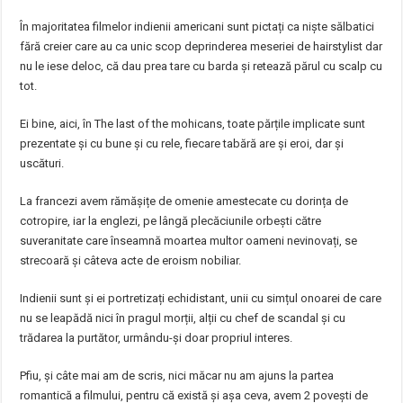
În majoritatea filmelor indienii americani sunt pictați ca niște sălbatici
fără creier care au ca unic scop deprinderea meseriei de hairstylist dar
nu le iese deloc, că dau prea tare cu barda și retează părul cu scalp cu
tot.
Ei bine, aici, în The last of the mohicans, toate părțile implicate sunt
prezentate și cu bune și cu rele, fiecare tabără are și eroi, dar și
uscături.
La francezi avem rămășițe de omenie amestecate cu dorința de
cotropire, iar la englezi, pe lângă plecăciunile orbești către
suveranitate care înseamnă moartea multor oameni nevinovați, se
strecoară și câteva acte de eroism nobiliar.
Indienii sunt și ei portretizați echidistant, unii cu simțul onoarei de care
nu se leapădă nici în pragul morții, alții cu chef de scandal și cu
trădarea la purtător, urmându-și doar propriul interes.
Pfiu, și câte mai am de scris, nici măcar nu am ajuns la partea
romantică a filmului, pentru că există și așa ceva, avem 2 povești de