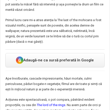
pot asista la măcel fără să intervină și așa pornește la drum un film ce
merită văzut oricând.
Primul lucru care mi-a atras atenția la The last of the mohicans a fost
vizualul mirific, peisajele sunt de poveste, din acelea demne de
wallpaper, natura prezentată este una sălbatică, neîntinată, încă
virgină, de un verde luxuriant ce te îmbie să dai o tură cu cortul prin
pădure (dacă o mai găsiți).
G
Adaugă-ne ca sursă preferată în Google
Ape învolburate, cascade impresionante, hăuri mortale, culmi
periculoase, păduri bogate-n vegetație, filmul are de toate și simți că
ești în mijlocul naturii și ai parte de o experiență imersivă.
Acțiunea este spectaculoasă, o pot compara, păstrând evident
proporțiile, cu cea din
The lord of the rings
. Nu avem parte de orci și