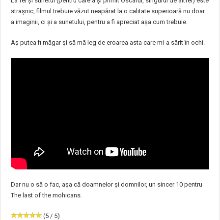
La fel și sunetul (pentru care a și primit Oscarul, singurul de altfel) este
strașnic, filmul trebuie văzut neapărat la o calitate superioară nu doar
a imaginii, ci și a sunetului, pentru a fi apreciat așa cum trebuie.
Aș putea fi măgar și să mă leg de eroarea asta care mi-a sărit în ochi.
Dar nu o să o fac, așa că doamnelor și domnilor, un sincer 10 pentru
The last of the mohicans.
(5 / 5)