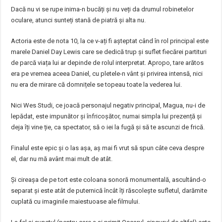
Dacă nu vi se rupe inima-n bucăți și nu veți da drumul robinetelor
oculare, atunci sunteți stană de piatră și alta nu.
Actoria este de nota 10, la ce v-ați fi așteptat când în rol principal este
marele Daniel Day Lewis care se dedică trup și suflet fiecărei partituri
de parcă viața lui ar depinde de rolul interpretat. Apropo, tare arătos
era pe vremea aceea Daniel, cu pletele-n vânt și privirea intensă, nici
nu era de mirare că domnițele se topeau toate la vederea lui.
Nici Wes Studi, ce joacă personajul negativ principal, Magua, nu-i de
lepădat, este impunător și înfricoșător, numai simpla lui prezență și
deja îți vine ție, ca spectator, să o iei la fugă și să te ascunzi de frică.
Finalul este epic și o las așa, aș mai fi vrut să spun câte ceva despre
el, dar nu mă avânt mai mult de atât.
Și cireașa de pe tort este coloana sonoră monumentală, ascultând-o
separat și este atât de puternică încât îți răscolește sufletul, darămite
cuplată cu imaginile maiestuoase ale filmului.