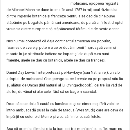
mohicans, epopeea regizată
de Michael Mann ne duce tocmai în anul 1757 în mijlocul războiului
dintre imperiile britanice și franceze pentru a se decide cine pune
stăpânire pe bogatele pământuri americane, de parcă ar fi fost dreptul
vreuneia dintre europene să stăpânească tărâmurile de peste ocean.
Nici nu mai contează că deja continentul american era populat,
foamea de avere și putere a celor două imperii împroașcă venin și
moarte în jur și triburile indiene se împart și ele după cum sunt
fraierite, unele se dau cu britanicii, altele se dau cu francezii.
Daniel Day Lewis îl interpretează pe Hawkeye (sau Nathaniel), un alb
adoptat de mohicanul Chingachgook ce-l crește ca pe propriul său fiu
și, alături de Uncas (fiul natural al lui Chingachgook), cei trei își văd de
ale lor, de vânat și alte cele, fără să se bage-n scandal.
Doar că scandalul îi caută cu lumânarea și se nimeresc, fără voia lor,
într-o ambuscadă pusă la cale de Magua (Wes Studi) care are ceva de
împărțit cu colonelul Munro și vrea să-i mierlească fetele.
Așa că premisa filmului o ia la trap, cei trei mohicani cu suflet mare nu