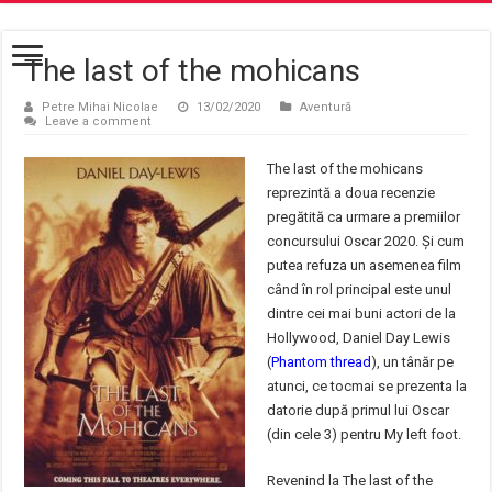
The last of the mohicans
Petre Mihai Nicolae
13/02/2020
Aventură
Leave a comment
The last of the mohicans
reprezintă a doua recenzie
pregătită ca urmare a premiilor
concursului Oscar 2020. Și cum
putea refuza un asemenea film
când în rol principal este unul
dintre cei mai buni actori de la
Hollywood, Daniel Day Lewis
(
Phantom thread
), un tânăr pe
atunci, ce tocmai se prezenta la
datorie după primul lui Oscar
(din cele 3) pentru My left foot.
Revenind la The last of the