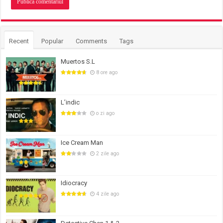
Recent
Popular
Comments
Tags
Muertos S.L
8 ore ago
L’indic
o zi ago
Ice Cream Man
2 zile ago
Idiocracy
4 zile ago