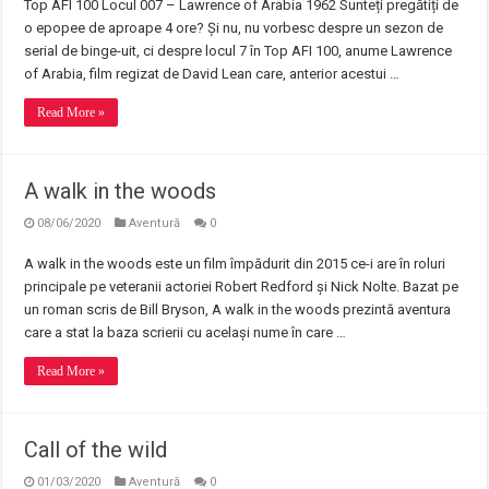
Top AFI 100 Locul 007 – Lawrence of Arabia 1962 Sunteți pregătiți de
o epopee de aproape 4 ore? Și nu, nu vorbesc despre un sezon de
serial de binge-uit, ci despre locul 7 în Top AFI 100, anume Lawrence
of Arabia, film regizat de David Lean care, anterior acestui …
Read More »
A walk in the woods
08/06/2020
Aventură
0
A walk in the woods este un film împădurit din 2015 ce-i are în roluri
principale pe veteranii actoriei Robert Redford și Nick Nolte. Bazat pe
un roman scris de Bill Bryson, A walk in the woods prezintă aventura
care a stat la baza scrierii cu același nume în care …
Read More »
Call of the wild
01/03/2020
Aventură
0