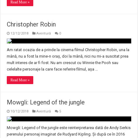
Read More »
Christopher Robin
12/12/2018
Aventură
0
Am ratat ocazia de a prinde la cinema filmul Christopher Robin, una la
mână, nu a fost la mine-n oraș, doi la mână, nici nu mi-a suscitat prea
mult interes de ar fi fost. Nu am crescut cu Winnie the Pooh sau
celelalte personaje la care face referire filmul, așa …
Read More »
Mowgli: Legend of the jungle
10/12/2018
Aventură
5
Mowgli: Legend of the jungle este reinterpretarea dată de Andy Serkis
perenului personaj imaginat de Rudyard Kipling. Și după ce în 2016