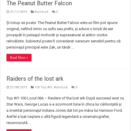
The Peanut Butter Falcon
21/11/2019
Aventură
0
Și totuși se poate. The Peanut Butter Falcon este un film pot spune
original, nefiind nimic cu sufix sau prefix, și aduce o briză de aer
proaspăt în peisajul mohorât și suprasaturat al atâtor ciorbe
reîncălzite. Subiectul poate fi considerat oarecum sensibil pentru că
personajul principal este Zak, un tânăr …
Read More »
Raiders of the lost ark
21/08/2019
100 Top AFI
,
Aventură
0
Top AFI 100 Locul 066 – Raiders of the lost ark După succesul avut cu
Star Wars, George Lucas s-a scormonit bine în chica lui cârlionțată și
a inventat personajul Indiana Jones dat tot pe mâna lui Harrison Ford.
Astfel a luat naștere o altă figură legendară a cinematografiei,
recunoscută …