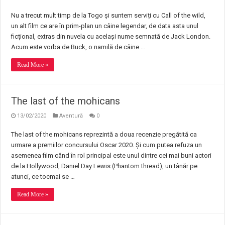
Nu a trecut mult timp de la Togo și suntem serviți cu Call of the wild,
un alt film ce are în prim-plan un câine legendar, de data asta unul
ficțional, extras din nuvela cu același nume semnată de Jack London.
Acum este vorba de Buck, o namilă de câine …
Read More »
The last of the mohicans
13/02/2020
Aventură
0
The last of the mohicans reprezintă a doua recenzie pregătită ca
urmare a premiilor concursului Oscar 2020. Și cum putea refuza un
asemenea film când în rol principal este unul dintre cei mai buni actori
de la Hollywood, Daniel Day Lewis (Phantom thread), un tânăr pe
atunci, ce tocmai se …
Read More »