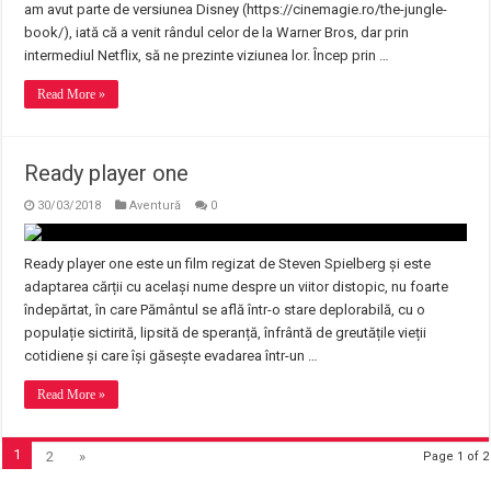
am avut parte de versiunea Disney (https://cinemagie.ro/the-jungle-
book/), iată că a venit rândul celor de la Warner Bros, dar prin
intermediul Netflix, să ne prezinte viziunea lor. Încep prin …
Read More »
Ready player one
30/03/2018
Aventură
0
Ready player one este un film regizat de Steven Spielberg și este
adaptarea cărții cu același nume despre un viitor distopic, nu foarte
îndepărtat, în care Pământul se află într-o stare deplorabilă, cu o
populație sictirită, lipsită de speranță, înfrântă de greutățile vieții
cotidiene și care își găsește evadarea într-un …
Read More »
1
2
»
Page 1 of 2