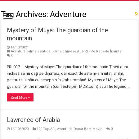
Tag Archives:
Adventure
Mystery of Muye: The guardian of the
mountain
14/10/2021
Aventură
,
Filme asiatice
,
Filme chinezești
,
PRI - Pe Repede Înainte
0
PRI 037 – Mystery of Muye: The guardian of the mountain Țineți gura
închisă să nu dați pe dinafară, dar exact de asta m-am uitat la film,
pentru titlul său cu schepsis în limba română. Mystery of Muye: The
guardian of the mountain (cum este pe TMDB.com) sau The legend …
Read More »
Lawrence of Arabia
14/10/2020
100 Top AFI
,
Aventură
,
Oscar Best Movie
0