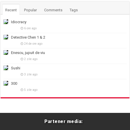
Recent
Popular
Comments
Tags
Idiocracy
6 ore ago
Detective Chen 1 & 2
24 de ore ago
Enescu, jupuit de viu
2 zile ago
Sushi
3 zile ago
300
5 zile ago
Partener media: