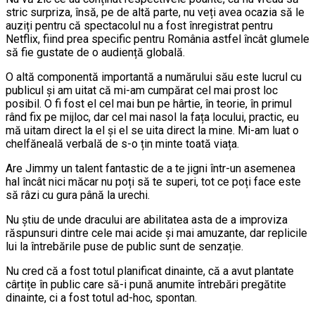
stric surpriza, însă, pe de altă parte, nu veți avea ocazia să le
auziți pentru că spectacolul nu a fost înregistrat pentru
Netflix, fiind prea specific pentru România astfel încât glumele
să fie gustate de o audiență globală.
O altă componentă importantă a numărului său este lucrul cu
publicul și am uitat că mi-am cumpărat cel mai prost loc
posibil. O fi fost el cel mai bun pe hârtie, în teorie, în primul
rând fix pe mijloc, dar cel mai nasol la fața locului, practic, eu
mă uitam direct la el și el se uita direct la mine. Mi-am luat o
chelfăneală verbală de s-o țin minte toată viața.
Are Jimmy un talent fantastic de a te jigni într-un asemenea
hal încât nici măcar nu poți să te superi, tot ce poți face este
să râzi cu gura până la urechi.
Nu știu de unde dracului are abilitatea asta de a improviza
răspunsuri dintre cele mai acide și mai amuzante, dar replicile
lui la întrebările puse de public sunt de senzație.
Nu cred că a fost totul planificat dinainte, că a avut plantate
cârtițe în public care să-i pună anumite întrebări pregătite
dinainte, ci a fost totul ad-hoc, spontan.