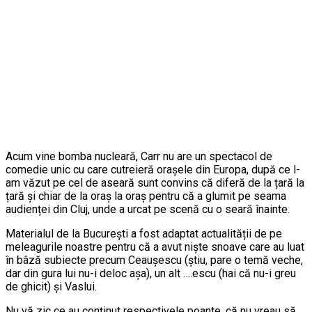
Acum vine bomba nucleară, Carr nu are un spectacol de
comedie unic cu care cutreieră orașele din Europa, după ce l-
am văzut pe cel de aseară sunt convins că diferă de la țară la
țară și chiar de la oraș la oraș pentru că a glumit pe seama
audienței din Cluj, unde a urcat pe scenă cu o seară înainte.
Materialul de la București a fost adaptat actualității de pe
meleagurile noastre pentru că a avut niște snoave care au luat
în bâză subiecte precum Ceaușescu (știu, pare o temă veche,
dar din gura lui nu-i deloc așa), un alt ….escu (hai că nu-i greu
de ghicit) și Vaslui.
Nu vă zic ce au conținut respectivele poante, că nu vreau să