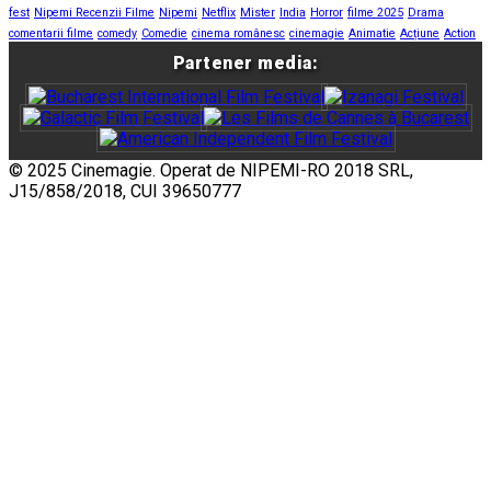
fest
Nipemi Recenzii Filme
Nipemi
Netflix
Mister
India
Horror
filme 2025
Drama
comentarii filme
comedy
Comedie
cinema românesc
cinemagie
Animatie
Acțiune
Action
Partener media:
© 2025 Cinemagie. Operat de NIPEMI-RO 2018 SRL,
J15/858/2018, CUI 39650777