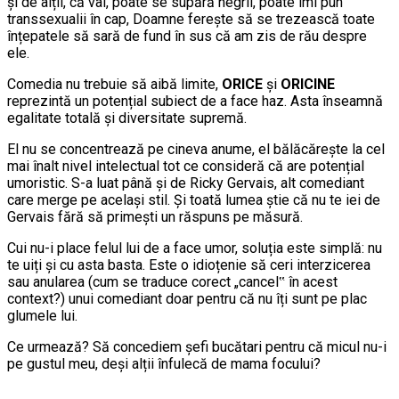
și de alții, că vai, poate se supără negrii, poate îmi pun
transsexualii în cap, Doamne ferește să se trezească toate
înțepatele să sară de fund în sus că am zis de rău despre
ele.
Comedia nu trebuie să aibă limite,
ORICE
și
ORICINE
reprezintă un potențial subiect de a face haz. Asta înseamnă
egalitate totală și diversitate supremă.
El nu se concentrează pe cineva anume, el bălăcărește la cel
mai înalt nivel intelectual tot ce consideră că are potențial
umoristic. S-a luat până și de Ricky Gervais, alt comediant
care merge pe același stil. Și toată lumea știe că nu te iei de
Gervais fără să primești un răspuns pe măsură.
Cui nu-i place felul lui de a face umor, soluția este simplă: nu
te uiți și cu asta basta. Este o idioțenie să ceri interzicerea
sau anularea (cum se traduce corect „cancel‟ în acest
context?) unui comediant doar pentru că nu îți sunt pe plac
glumele lui.
Ce urmează? Să concediem șefi bucătari pentru că micul nu-i
pe gustul meu, deși alții înfulecă de mama focului?