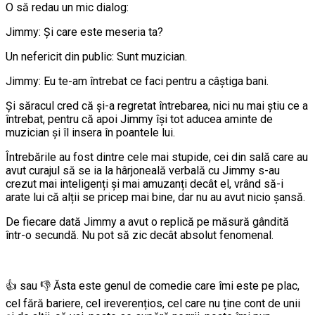
O să redau un mic dialog:
Jimmy: Și care este meseria ta?
Un nefericit din public: Sunt muzician.
Jimmy: Eu te-am întrebat ce faci pentru a câștiga bani.
Și săracul cred că și-a regretat întrebarea, nici nu mai știu ce a
întrebat, pentru că apoi Jimmy își tot aducea aminte de
muzician și îl insera în poantele lui.
Întrebările au fost dintre cele mai stupide, cei din sală care au
avut curajul să se ia la hârjoneală verbală cu Jimmy s-au
crezut mai inteligenți și mai amuzanți decât el, vrând să-i
arate lui că alții se pricep mai bine, dar nu au avut nicio șansă.
De fiecare dată Jimmy a avut o replică pe măsură gândită
într-o secundă. Nu pot să zic decât absolut fenomenal.
👍 sau 👎 Ăsta este genul de comedie care îmi este pe plac,
cel fără bariere, cel ireverențios, cel care nu ține cont de unii