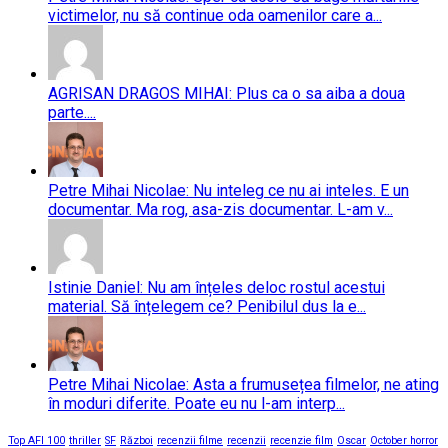
victimelor, nu să continue oda oamenilor care a...
AGRISAN DRAGOS MIHAI: Plus ca o sa aiba a doua
parte....
Petre Mihai Nicolae: Nu inteleg ce nu ai inteles. E un
documentar. Ma rog, asa-zis documentar. L-am v...
Istinie Daniel: Nu am înțeles deloc rostul acestui
material. Să înțelegem ce? Penibilul dus la e...
Petre Mihai Nicolae: Asta a frumusețea filmelor, ne ating
în moduri diferite. Poate eu nu l-am interp...
Top AFI 100
thriller
SF
Război
recenzii filme
recenzii
recenzie film
Oscar
October horror