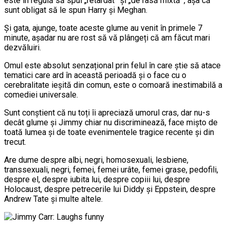
este în regulă să spui „retardat‟ și „de rasă mixtă‟, așa că
sunt obligat să le spun Harry și Meghan.
Și gata, ajunge, toate aceste glume au venit în primele 7
minute, așadar nu are rost să vă plângeți că am făcut mari
dezvăluiri.
Omul este absolut senzațional prin felul în care știe să atace
tematici care ard în această perioadă și o face cu o
cerebralitate ieșită din comun, este o comoară inestimabilă a
comediei universale.
Sunt conștient că nu toți îi apreciază umorul cras, dar nu-s
decât glume și Jimmy chiar nu discriminează, face mișto de
toată lumea și de toate evenimentele tragice recente și din
trecut.
Are dume despre albi, negri, homosexuali, lesbiene,
transsexuali, negri, femei, femei urâte, femei grase, pedofili,
despre el, despre iubita lui, despre copiii lui, despre
Holocaust, despre petrecerile lui Diddy și Eppstein, despre
Andrew Tate și multe altele.