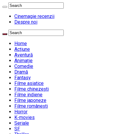
Cinemagie recenzii
Despre noi
Home
Acțiune
Aventură
Animație
Comedie
Dramă
Fantasy
Filme asiatice
Filme chinezești
Filme indiene
Filme japoneze
Filme românești
Horror
K-movies
Seriale
SF