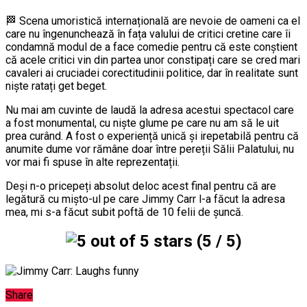
🏁 Scena umoristică internațională are nevoie de oameni ca el
care nu îngenunchează în fața valului de critici cretine care îi
condamnă modul de a face comedie pentru că este conștient
că acele critici vin din partea unor constipați care se cred mari
cavaleri ai cruciadei corectitudinii politice, dar în realitate sunt
niște ratați get beget.
Nu mai am cuvinte de laudă la adresa acestui spectacol care
a fost monumental, cu niște glume pe care nu am să le uit
prea curând. A fost o experiență unică și irepetabilă pentru că
anumite dume vor rămâne doar între pereții Sălii Palatului, nu
vor mai fi spuse în alte reprezentații.
Deși n-o pricepeți absolut deloc acest final pentru că are
legătură cu mișto-ul pe care Jimmy Carr l-a făcut la adresa
mea, mi s-a făcut subit poftă de 10 felii de șuncă.
(5 / 5)
Share