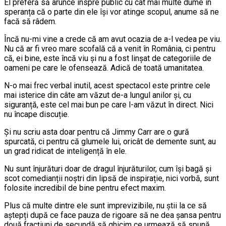
El preferă să arunce înspre public cu cât mai multe dume în
speranța că o parte din ele își vor atinge scopul, anume să ne
facă să râdem.
Încă nu-mi vine a crede că am avut ocazia de a-l vedea pe viu.
Nu că ar fi vreo mare scofală că a venit în România, ci pentru
că, ei bine, este încă viu și nu a fost linșat de categoriile de
oameni pe care le ofensează. Adică de toată umanitatea.
N-o mai frec verbal inutil, acest spectacol este printre cele
mai isterice din câte am văzut de-a lungul anilor și, cu
siguranță, este cel mai bun pe care l-am văzut în direct. Nici
nu încape discuție.
Și nu scriu asta doar pentru că Jimmy Carr are o gură
spurcată, ci pentru că glumele lui, oricât de demente sunt, au
un grad ridicat de inteligență în ele.
Nu sunt înjurături doar de dragul înjurăturilor, cum își bagă și
scot comedianții noștri din lipsă de inspirație, nici vorbă, sunt
folosite incredibil de bine pentru efect maxim.
Plus că multe dintre ele sunt imprevizibile, nu știi la ce să
aștepți după ce face pauza de rigoare să ne dea șansa pentru
două fracțiuni de secundă să ghicim ce urmează să spună.