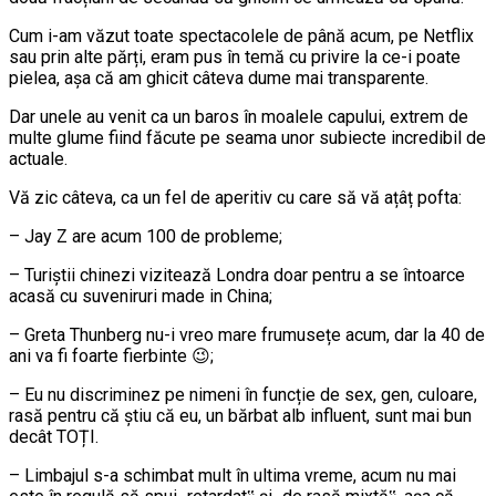
Cum i-am văzut toate spectacolele de până acum, pe Netflix
sau prin alte părți, eram pus în temă cu privire la ce-i poate
pielea, așa că am ghicit câteva dume mai transparente.
Dar unele au venit ca un baros în moalele capului, extrem de
multe glume fiind făcute pe seama unor subiecte incredibil de
actuale.
Vă zic câteva, ca un fel de aperitiv cu care să vă ațâț pofta:
– Jay Z are acum 100 de probleme;
– Turiștii chinezi vizitează Londra doar pentru a se întoarce
acasă cu suveniruri made in China;
– Greta Thunberg nu-i vreo mare frumusețe acum, dar la 40 de
ani va fi foarte fierbinte 😉;
– Eu nu discriminez pe nimeni în funcție de sex, gen, culoare,
rasă pentru că știu că eu, un bărbat alb influent, sunt mai bun
decât TOȚI.
– Limbajul s-a schimbat mult în ultima vreme, acum nu mai