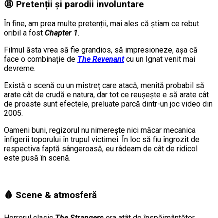
😩 Pretenții și parodii involuntare
În fine, am prea multe pretenții, mai ales că știam ce rebut
oribil a fost
Chapter 1
.
Filmul ăsta vrea să fie grandios, să impresioneze, așa că
face o combinație de
The Revenant
cu un Ignat venit mai
devreme.
Există o scenă cu un mistreț care atacă, menită probabil să
arate cât de crudă e natura, dar tot ce reușește e să arate cât
de proaste sunt efectele, preluate parcă dintr-un joc video din
2005.
Oameni buni, regizorul nu nimerește nici măcar mecanica
înfigerii toporului în trupul victimei. În loc să fiu îngrozit de
respectiva faptă sângeroasă, eu râdeam de cât de ridicol
este pusă în scenă.
🩸 Scene & atmosferă
Horrorul clasic
The Strangers
era atât de înspăimântător