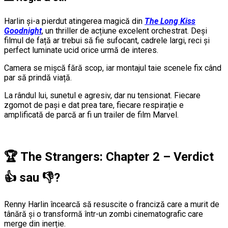
Harlin și-a pierdut atingerea magică din
The Long Kiss
Goodnight
, un thriller de acțiune excelent orchestrat. Deși
filmul de față ar trebui să fie sufocant, cadrele largi, reci și
perfect luminate ucid orice urmă de interes.
Camera se mișcă fără scop, iar montajul taie scenele fix când
par să prindă viață.
La rândul lui, sunetul e agresiv, dar nu tensionat. Fiecare
zgomot de pași e dat prea tare, fiecare respirație e
amplificată de parcă ar fi un trailer de film Marvel.
🏆
The Strangers: Chapter 2 – Verdict
👍
sau
👎
?
Renny Harlin încearcă să resuscite o franciză care a murit de
tânără și o transformă într-un zombi cinematografic care
merge din inerție.