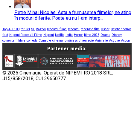
Petre Mihai Nicolae: Asta a frumusețea filmelor, ne ating
în moduri diferite. Poate eu nu l-am interp...
Top AFI 100
thriller
SF
Război
recenzii filme
recenzii
recenzie film
Oscar
October horror
fest
Nipemi Recenzii Filme
Nipemi
Netflix
India
Horror
filme 2025
Drama
Disney
comentarii filme
comedy
Comedie
cinema românesc
cinemagie
Animatie
Acțiune
Action
Partener media:
© 2025 Cinemagie. Operat de NIPEMI-RO 2018 SRL,
J15/858/2018, CUI 39650777