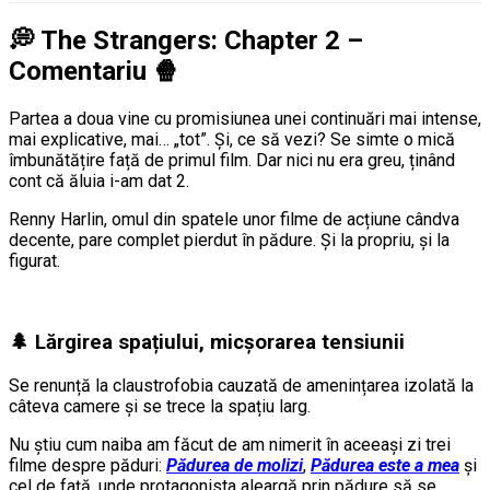
💭
The Strangers: Chapter 2 –
Comentariu
🍿
Partea a doua vine cu promisiunea unei continuări mai intense,
mai explicative, mai… „tot”. Și, ce să vezi? Se simte o mică
îmbunătățire față de primul film. Dar nici nu era greu, ținând
cont că ăluia i-am dat 2.
Renny Harlin, omul din spatele unor filme de acțiune cândva
decente, pare complet pierdut în pădure. Și la propriu, și la
figurat.
🌲 Lărgirea spațiului, micșorarea tensiunii
Se renunță la claustrofobia cauzată de amenințarea izolată la
câteva camere și se trece la spațiu larg.
Nu știu cum naiba am făcut de am nimerit în aceeași zi trei
filme despre păduri:
Pădurea de molizi
,
Pădurea este a mea
și
cel de față, unde protagonista aleargă prin pădure să se