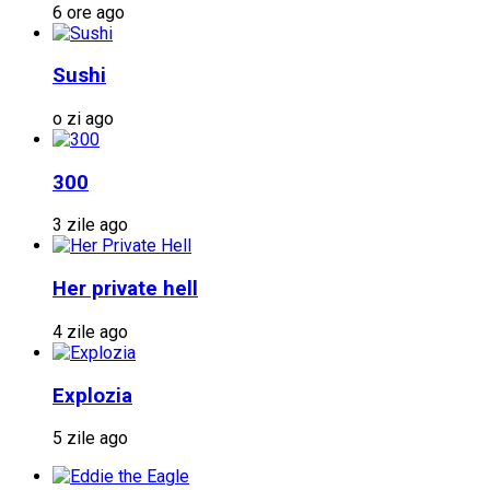
6 ore ago
Sushi
o zi ago
300
3 zile ago
Her private hell
4 zile ago
Explozia
5 zile ago