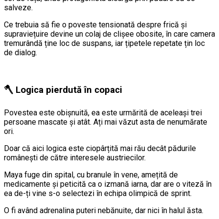
salveze.
Ce trebuia să fie o poveste tensionată despre frică și
supraviețuire devine un colaj de clișee obosite, în care camera
tremurândă ține loc de suspans, iar țipetele repetate țin loc
de dialog.
🪓 Logica pierdută în copaci
Povestea este obișnuită, ea este urmărită de aceleași trei
persoane mascate și atât. Ați mai văzut asta de nenumărate
ori.
Doar că aici logica este ciopârțită mai rău decât pădurile
românești de către interesele austriecilor.
Maya fuge din spital, cu branule în vene, amețită de
medicamente și peticită ca o izmană iarna, dar are o viteză în
ea de-ți vine s-o selectezi în echipa olimpică de sprint.
O fi având adrenalina puteri nebănuite, dar nici în halul ăsta.