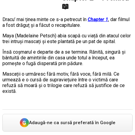
📖
Dracu’ mai ținea minte ce s-a petrecut în
Chapter 1
, dar filmul
a fost drăguț și a făcut o recapitulare.
Maya (Madelaine Petsch) abia scapă cu viață din atacul celor
trei intruși mascați și este plantată pe un pat de spital.
Însă coșmarul e departe de a se termina. Rănită, singură și
bântuită de amintirile din casa unde totul a început, ea
pornește o fugă disperată prin pădure.
Mascații o urmăresc fără motiv, fără voce, fără milă. Ce
urmează e o cursă de supraviețuire între o victimă care
refuză să moară și o trilogie care refuză să justifice de ce
există.
G
Adaugă-ne ca sursă preferată în Google