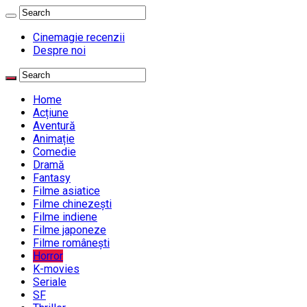
Cinemagie recenzii
Despre noi
Home
Acțiune
Aventură
Animație
Comedie
Dramă
Fantasy
Filme asiatice
Filme chinezești
Filme indiene
Filme japoneze
Filme românești
Horror
K-movies
Seriale
SF