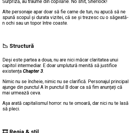
Surpriză, au traume din copilărie. No shit, Sherlock!
Alte personaje apar doar să fie carne de tun, nu apucă să ne
spună scopul și durata vizitei, că se și trezesc cu o săgeată-
n ochi sau un topor între coaste.
📉 Structură
Deși este partea a doua, nu are nici măcar claritatea unui
capitol intermediar. E doar umplutură menită să justifice
existența
Chapter 3
.
Nimic nu se încheie, nimic nu se clarifică. Personajul principal
ajunge din punctul A în punctul B doar ca să fim anunțați că
mai urmează ceva.
Așa arată capitalismul horror: nu te omoară, dar nici nu te lasă
să pleci.
🎞️ Regia & stil