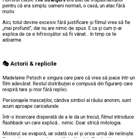
pentru că era simplu: oameni normali, o casă, un atac fără
motiv.
Aici, totul devine excesiv fără justificare și filmul vrea să fie
„mai profund”, dar nu are nimic de spus. E ca și cum ți-ar
explica de ce e înfricoșător să fii vânat… în timp ce te
adoarme.
🎭 Actorii & replicile
Madelaine Petsch e singura care pare că vrea să joace într-un
film adevărat. Restul distribuției e compusă din figuranți care
respiră tare și mor fără replici.
Personajele mascaților, cândva simbol al răului anonim, sunt
acum aproape caricaturale.
Într-o încercare disperată de a le da un trecut, filmul introduce
flashback-uri care explică… nimic. Doar strică mitologia.
Misterul se evaporă, iar odată cu el și orice urmă de neliniște.