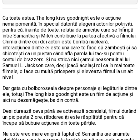
Cu toate astea, The long kiss goodnight este o acțiune
nemaipomenită, în special datorită alegerii actorilor potriviți,
pentru că, înainte de toate, relația de amiciție care se înfiripă
între Samantha și Mitch contribuie la partea afectivă a filmului.
Chimia dintre cei doi actori este bombă nucleară,
interacțiunea dintre ei este una care te face să zâmbești și să
chicotești ca un puștan când află parola lui tac-su pentru
contul de brazzers. Și nu strică nici șarmul neasemuit al lui
Samuel L. Jackson care, deși joacă același rol ca în mai toate
filmele, o face cu multă pricepere și elevează filmul la un alt
nivel.
Dar gata cu bolboroseala despre personaje și legăturile dintre
ele, totuși The long kiss goodnight este un film de acțiune și
aici nu dezamăgește, ba din contră.
Deși durează ceva până se activează scandalul, filmul durând
un pic peste 2 ore, răbdarea îți este răsplătită pentru că
începe să bubuie acțiunea din toate părțile.
Nu este vreo mare enigmă faptul că Samantha are anumite
abilități pe care le va pune la treabă, ce să mai, este varianta