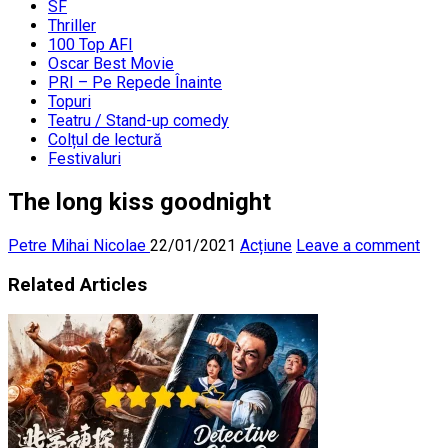
SF
Thriller
100 Top AFI
Oscar Best Movie
PRI – Pe Repede Înainte
Topuri
Teatru / Stand-up comedy
Colțul de lectură
Festivaluri
The long kiss goodnight
Petre Mihai Nicolae
22/01/2021
Acțiune
Leave a comment
Related Articles