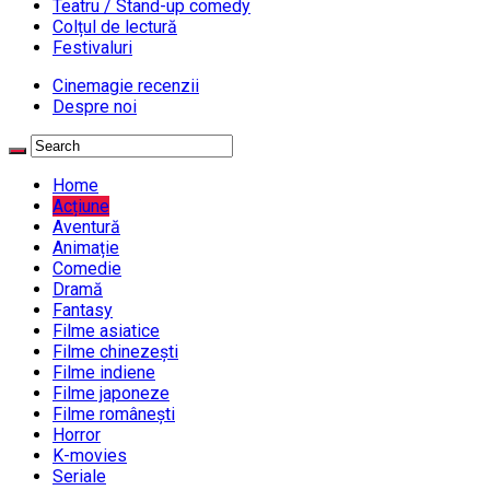
Teatru / Stand-up comedy
Colțul de lectură
Festivaluri
Cinemagie recenzii
Despre noi
Home
Acțiune
Aventură
Animație
Comedie
Dramă
Fantasy
Filme asiatice
Filme chinezești
Filme indiene
Filme japoneze
Filme românești
Horror
K-movies
Seriale