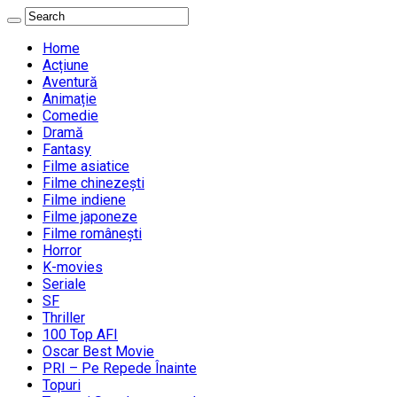
Home
Acțiune
Aventură
Animație
Comedie
Dramă
Fantasy
Filme asiatice
Filme chinezești
Filme indiene
Filme japoneze
Filme românești
Horror
K-movies
Seriale
SF
Thriller
100 Top AFI
Oscar Best Movie
PRI – Pe Repede Înainte
Topuri