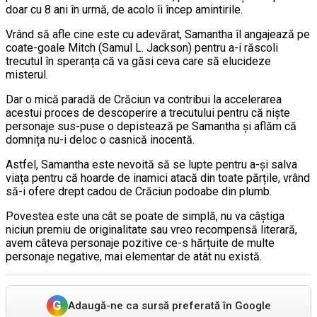
doar cu 8 ani în urmă, de acolo îi încep amintirile.
Vrând să afle cine este cu adevărat, Samantha îl angajează pe
coate-goale Mitch (Samul L. Jackson) pentru a-i răscoli
trecutul în speranța că va găsi ceva care să elucideze
misterul.
Dar o mică paradă de Crăciun va contribui la accelerarea
acestui proces de descoperire a trecutului pentru că niște
personaje sus-puse o depistează pe Samantha și aflăm că
domnița nu-i deloc o casnică inocentă.
Astfel, Samantha este nevoită să se lupte pentru a-și salva
viața pentru că hoarde de inamici atacă din toate părțile, vrând
să-i ofere drept cadou de Crăciun podoabe din plumb.
Povestea este una cât se poate de simplă, nu va câștiga
niciun premiu de originalitate sau vreo recompensă literară,
avem câteva personaje pozitive ce-s hărțuite de multe
personaje negative, mai elementar de atât nu există.
G
Adaugă-ne ca sursă preferată în Google