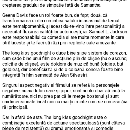
creșterea gradului de simpatie față de Samantha.
Geena Davis face un rol foarte bun, de fapt, două, că
transformarea ei din cumințica satului în asasinul de temut
este nemaipomenită, și acest du-te-vino între personalități a
necesitat flexarea calităților actoricești, iar Samuel L. Jackson
este responsabilul cu comedia și are multe momente în care
strălucește și te faci să râzi prin replicile sale amuzante.
The long kiss goodnight o duce bine și pe sistem de corazon,
cum șade bine unui film de acțiune plin de clișee (nu o ascund,
colcăie de clișee), este doldora de muzică bună (oldies, but
goldies), dar beneficiază și de o coloană sonoră foarte bine
integrată în film semnată de Alan Silvestri.
Singurul aspect negativ al filmului se referă la personajele
negative, nu au deloc sare și piper, sunt acolo doar să iasă la
numărătoare, nici nu prea par că le merge bostanul și sunt
unidimensionale încât nici nu mai țin minte cum se numesc ăia
răi principali.
Dar în afară de asta, The long kiss goodnight este o
combinație excelentă de acțiune spectaculoasă (sunt câteva
piese de rezistență) cu dramă emoționantă și comedie