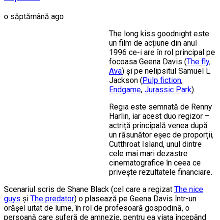
o săptămână ago
The long kiss goodnight este
un film de acțiune din anul
1996 ce-i are în rol principal pe
focoasa Geena Davis (
The fly
,
Ava
) și pe nelipsitul Samuel L.
Jackson (
Pulp fiction
,
Endgame
,
Jurassic Par
k
).
Regia este semnată de Renny
Harlin, iar acest duo regizor –
actriță principală venea după
un răsunător eșec de proporții,
Cutthroat Island, unul dintre
cele mai mari dezastre
cinematografice în ceea ce
privește rezultatele financiare.
Scenariul scris de Shane Black (cel care a regizat
The nice
guys
și
The predator
) o plasează pe Geena Davis într-un
orășel uitat de lume, în rol de profesoară gospodină, o
persoană care suferă de amnezie, pentru ea viața începând