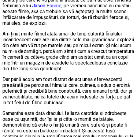
feminină a lui
Jason Bourne
, pe vremea când încă nu existau
aceste filme, așa că trebuie să vă așteptați la multe scene
înflăcărate de împușcături, de torturi, de răzbunări feroce și,
mai ales, de explozii.
Am ținut minte filmul atâta amar de timp datorită finalului
incandescent care are una dintre cele mai grandioase explozii
din câte am văzut pe marele sau pe micul ecran. Și nici acum
nu m-a dezamăgit, parcă am simțit cum a crescut temperatura
în cameră cu câteva grade când am asistat uimit ca un copil
mic într-un magazin de acadele la spectaculoasa concluzie
din The long kiss goodnight.
Dar până acolo am fost distrat de acțiunea efervescentă
presărată pe parcursul filmului care, culmea, a adus o eroină
puternică și credibilă bine construită, care emana forță, dar și
vulnerabilitate, nu ca tutele de acum îndesate cu forța pe gât
în tot felul de filme dubioase.
Samantha este dată dracului, feliază carotide și zdrobește
oase cu ușurință, dar își ia și câte-o mamă de bătaie,
demonstrând că este o ființă umană care suferă și poate fi
rănită, nu este un buldozer imbatabil. Și această tușă
contribuie din plin la amplificarea realismului personajului și la