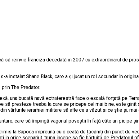
rcă să reînvie franciza decedată în 2007 cu extraordinarul de pro
-a instalat Shane Black, care a și jucat un rol secundar în origin
prin The Predator.
ă, una bucată navă extraterestră face o escală forțată pe Terra,
e să presteze treaba la care se pricepe cel mai bine, este ginit
n vârfurile ierarhiei militare să afle ce a văzut și ce știe și, mai 
tare, care să împingă vagonul poveștii în față câte un pic pe șinel
 trimis la Sapoca împreună cu o ceată de țăcăniți din punct de ved
enți în orice scenariu), trupa începe să fie hărțuită de Predatorul o