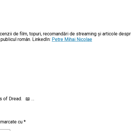
enzii de film, topuri, recomandări de streaming și articole despr
u publicul român. LinkedIn:
Petre Mihai Nicolae
gs of Dread. 📖 …
t marcate cu
*