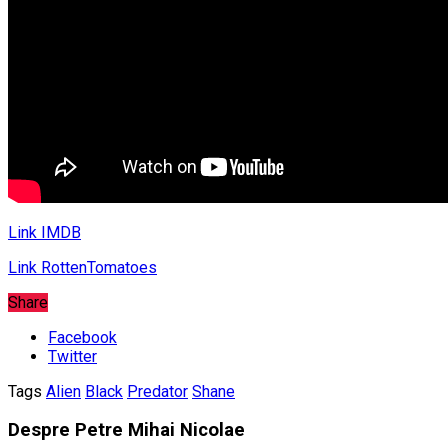
Link IMDB
Link RottenTomatoes
Share
Facebook
Twitter
Tags
Alien
Black
Predator
Shane
Despre Petre Mihai Nicolae