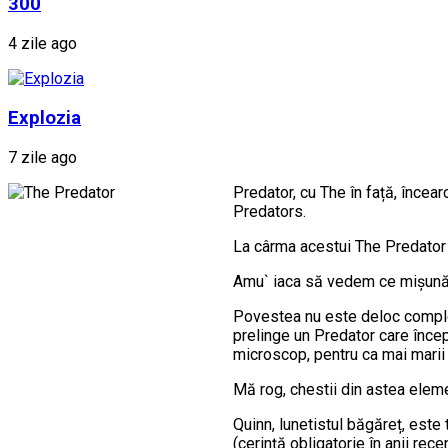
300
4 zile ago
Explozia
7 zile ago
Predator, cu The în față, încea
Predators.
La cârma acestui The Predator s
Amu` iaca să vedem ce mișună 
Povestea nu este deloc complex
prelinge un Predator care încep
microscop, pentru ca mai marii di
Mă rog, chestii din astea elemen
Quinn, lunetistul băgăreț, este
(cerință obligatorie în anii rec