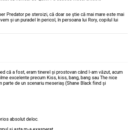
Super Predator pe steroizi, că doar se știe că mai mare este mai
avem și un puradel în pericol, în persoana lui Rory, copilul lui
red că a fost, eram tinerel și prostovan când l-am văzut, acum
 filme excelente precum Kiss, kiss, bang, bang sau The nice
m parte de un scenariu meseriaș (Shane Black fiind și
erios absolut deloc.
impul și asta m-a exasperat.