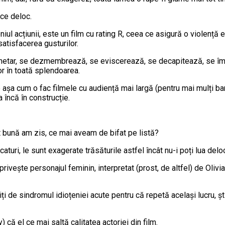
ce deloc.
ul acțiunii, este un film cu rating R, ceea ce asigură o violență e
satisfacerea gusturilor.
anetar, se dezmembrează, se eviscerează, se decapitează, se împ
lor în toată splendoarea.
 așa cum o fac filmele cu audiență mai largă (pentru mai mulți ban
 încă în construcție.
t bună am zis, ce mai aveam de bifat pe listă?
caturi, le sunt exagerate trăsăturile astfel încât nu-i poți lua delo
rivește personajul feminin, interpretat (prost, de altfel) de Olivi
viți de sindromul idioțeniei acute pentru că repetă același lucru, 
că el ce mai saltă calitatea actoriei din film.