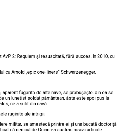
st AvP 2: Requiem și resuscitată, fără succes, în 2010, cu
alul cu Arnold „epic one-liners” Schwarzenegger.
 aparent fugărită de alte nave, se prăbușește, din ea se
 de un lunetist soldat pământean, ăsta este apoi pus la
ales, ce a șutit din navă.
e ruginite ale intrigii.
ere militar, se amestecă printre ei și una bucată doctoriță
fticat că nenicul de Quinn i-a sustras niscai articole