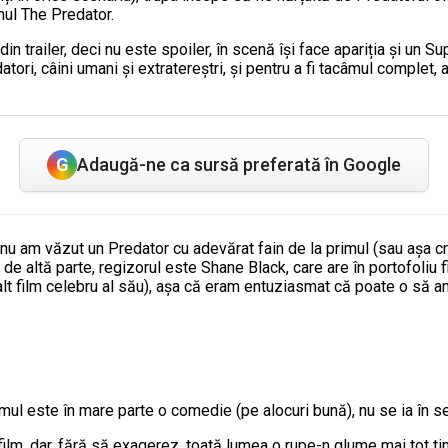
mul The Predator.
in trailer, deci nu este spoiler, în scenă își face apariția și un 
datori, câini umani și extratereștri, și pentru a fi tacâmul complet, 
G
Adaugă-ne ca sursă preferată în Google
, nu am văzut un Predator cu adevărat fain de la primul (sau așa c
de altă parte, regizorul este Shane Black, care are în portofoliu
alt film celebru al său), așa că eram entuziasmat că poate o să a
lmul este în mare parte o comedie (pe alocuri bună), nu se ia în s
film, dar, fără să exagerez, toată lumea o rupe-n glume mai tot t