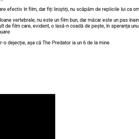
 efectiv în film, dar fiți liniștiți, nu scăpăm de replicile lui ca o
loane vertebrale, nu este un film bun, dar măcar este un pas înaint
t de film care, evident, o lasă-n coadă de pește, în speranța unui
nuare.
tr-o dejecție, așa că The Predator ia un 6 de la mine.