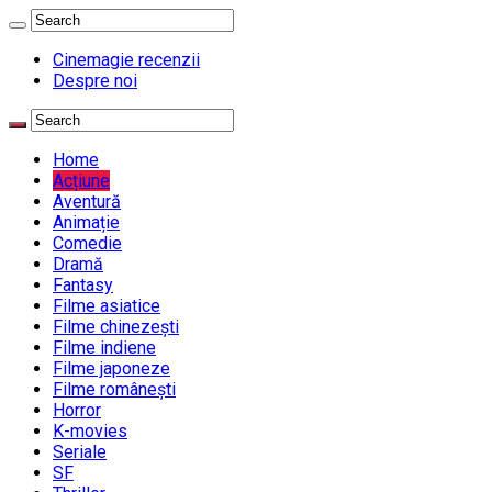
Cinemagie recenzii
Despre noi
Home
Acțiune
Aventură
Animație
Comedie
Dramă
Fantasy
Filme asiatice
Filme chinezești
Filme indiene
Filme japoneze
Filme românești
Horror
K-movies
Seriale
SF