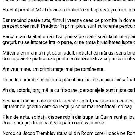
Efectul prost al MCU devine o molimă contagioasă și nu îmi pla
Dar trecând peste asta, filmul livrează ceea ce promite în domeni
prezent prea mult Predator în prim-plan, sunt suficiente pentru 
Parcă eram la abator când se punea pe roate scandalul interpl
grețuri, nu se întoarce într-o parte, ci ne arată brutalitatea lupte
Măcar aici m-am simțit ca un adult, netratat cu mănuși sensibile
domnișoarele pudice sau pentru a nu traumatiza copiii cu mintea
Am vrut mațe, am primit mațe, mai pe românește.
Deci de comedie că nu mi-a plăcut am zis, de acțiune, că a fos
Ah da, actoria, brrr, mă ia cu frisoane, personajele sunt niște cari
Scenariul dă un mare rateu la acest capitol, mai ales în ceea ce p
luptător de gherilă care dă lecții și celor mai neînfricați soldați.
Plus de asta, soldații dispensabili din trupa lui Quinn sunt și lo
doua oară și a treia oară și a patra oară va merge.
Noroc cu Jacob Tremblay (puștiul din Room care-l joacă pe Rory) 