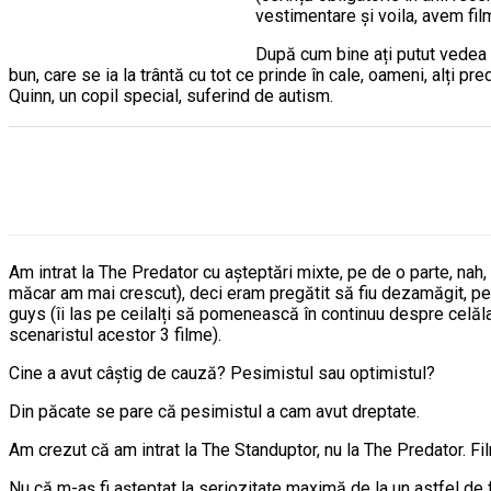
vestimentare și voila, avem fil
După cum bine ați putut vedea d
bun, care se ia la trântă cu tot ce prinde în cale, oameni, alți pre
Quinn, un copil special, suferind de autism.
Am intrat la The Predator cu așteptări mixte, pe de o parte, nah
măcar am mai crescut), deci eram pregătit să fiu dezamăgit, pe 
guys (îi las pe ceilalți să pomenească în continuu despre celăl
scenaristul acestor 3 filme).
Cine a avut câștig de cauză? Pesimistul sau optimistul?
Din păcate se pare că pesimistul a cam avut dreptate.
Am crezut că am intrat la The Standuptor, nu la The Predator. Fi
Nu că m-aș fi așteptat la seriozitate maximă de la un astfel de 