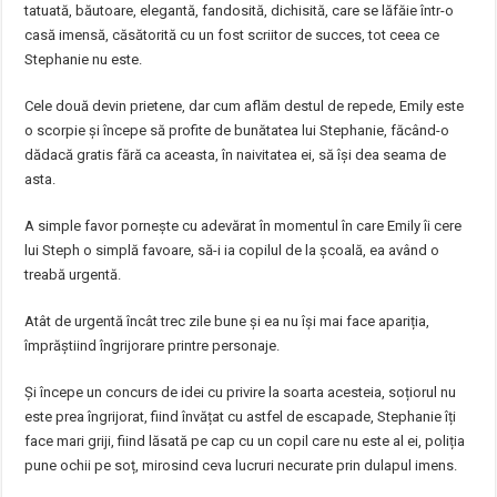
tatuată, băutoare, elegantă, fandosită, dichisită, care se lăfăie într-o
casă imensă, căsătorită cu un fost scriitor de succes, tot ceea ce
Stephanie nu este.
Cele două devin prietene, dar cum aflăm destul de repede, Emily este
o scorpie și începe să profite de bunătatea lui Stephanie, făcând-o
dădacă gratis fără ca aceasta, în naivitatea ei, să își dea seama de
asta.
A simple favor pornește cu adevărat în momentul în care Emily îi cere
lui Steph o simplă favoare, să-i ia copilul de la școală, ea având o
treabă urgentă.
Atât de urgentă încât trec zile bune și ea nu își mai face apariția,
împrăștiind îngrijorare printre personaje.
Și începe un concurs de idei cu privire la soarta acesteia, soțiorul nu
este prea îngrijorat, fiind învățat cu astfel de escapade, Stephanie îți
face mari griji, fiind lăsată pe cap cu un copil care nu este al ei, poliția
pune ochii pe soț, mirosind ceva lucruri necurate prin dulapul imens.