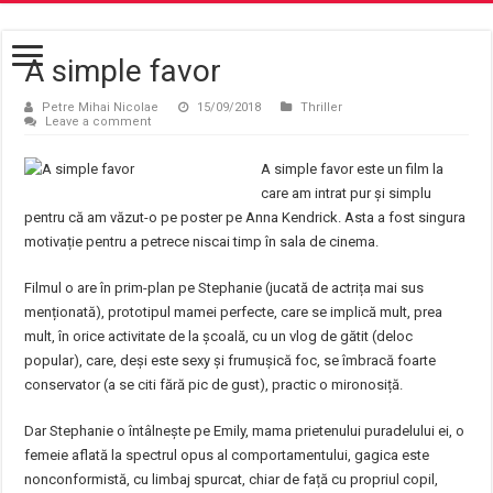
A simple favor
Petre Mihai Nicolae
15/09/2018
Thriller
Leave a comment
A simple favor este un film la
care am intrat pur și simplu
pentru că am văzut-o pe poster pe Anna Kendrick. Asta a fost singura
motivație pentru a petrece niscai timp în sala de cinema.
Filmul o are în prim-plan pe Stephanie (jucată de actrița mai sus
menționată), prototipul mamei perfecte, care se implică mult, prea
mult, în orice activitate de la școală, cu un vlog de gătit (deloc
popular), care, deși este sexy și frumușică foc, se îmbracă foarte
conservator (a se citi fără pic de gust), practic o mironosiță.
Dar Stephanie o întâlnește pe Emily, mama prietenului puradelului ei, o
femeie aflată la spectrul opus al comportamentului, gagica este
nonconformistă, cu limbaj spurcat, chiar de față cu propriul copil,