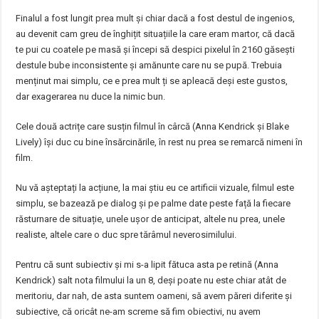
Finalul a fost lungit prea mult și chiar dacă a fost destul de ingenios,
au devenit cam greu de înghițit situațiile la care eram martor, că dacă
te pui cu coatele pe masă și începi să despici pixelul în 2160 găsești
destule bube inconsistente și amănunte care nu se pupă. Trebuia
menținut mai simplu, ce e prea mult ți se apleacă deși este gustos,
dar exagerarea nu duce la nimic bun.
Cele două actrițe care susțin filmul în cârcă (Anna Kendrick și Blake
Lively) își duc cu bine însărcinările, în rest nu prea se remarcă nimeni în
film.
Nu vă așteptați la acțiune, la mai știu eu ce artificii vizuale, filmul este
simplu, se bazează pe dialog și pe palme date peste față la fiecare
răsturnare de situație, unele ușor de anticipat, altele nu prea, unele
realiste, altele care o duc spre tărâmul neverosimilului.
Pentru că sunt subiectiv și mi s-a lipit fătuca asta pe retină (Anna
Kendrick) salt nota filmului la un 8, deși poate nu este chiar atât de
meritoriu, dar nah, de asta suntem oameni, să avem păreri diferite și
subiective, că oricât ne-am screme să fim obiectivi, nu avem