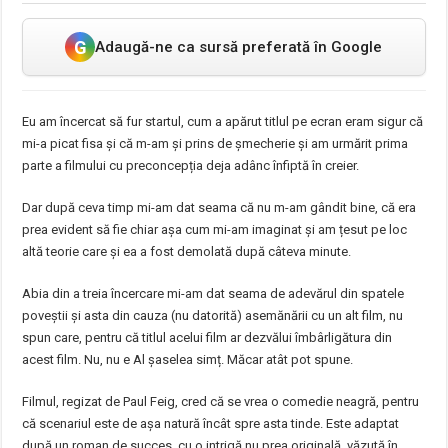
G
Adaugă-ne ca sursă preferată în Google
Eu am încercat să fur startul, cum a apărut titlul pe ecran eram sigur că
mi-a picat fisa și că m-am și prins de șmecherie și am urmărit prima
parte a filmului cu preconcepția deja adânc înfiptă în creier.
Dar după ceva timp mi-am dat seama că nu m-am gândit bine, că era
prea evident să fie chiar așa cum mi-am imaginat și am țesut pe loc
altă teorie care și ea a fost demolată după câteva minute.
Abia din a treia încercare mi-am dat seama de adevărul din spatele
poveștii și asta din cauza (nu datorită) asemănării cu un alt film, nu
spun care, pentru că titlul acelui film ar dezvălui îmbârligătura din
acest film. Nu, nu e Al șaselea simț. Măcar atât pot spune.
Filmul, regizat de Paul Feig, cred că se vrea o comedie neagră, pentru
că scenariul este de așa natură încât spre asta tinde. Este adaptat
după un roman de succes, cu o intrigă nu prea originală, văzută în