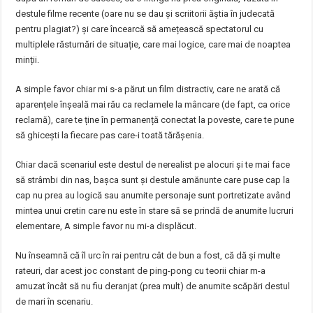
destule filme recente (oare nu se dau și scriitorii ăștia în judecată
pentru plagiat?) și care încearcă să amețească spectatorul cu
multiplele răsturnări de situație, care mai logice, care mai de noaptea
minții.
A simple favor chiar mi s-a părut un film distractiv, care ne arată că
aparențele înșeală mai rău ca reclamele la mâncare (de fapt, ca orice
reclamă), care te ține în permanență conectat la poveste, care te pune
să ghicești la fiecare pas care-i toată tărășenia.
Chiar dacă scenariul este destul de nerealist pe alocuri și te mai face
să strâmbi din nas, bașca sunt și destule amănunte care puse cap la
cap nu prea au logică sau anumite personaje sunt portretizate având
mintea unui cretin care nu este în stare să se prindă de anumite lucruri
elementare, A simple favor nu mi-a displăcut.
Nu înseamnă că îl urc în rai pentru cât de bun a fost, că dă și multe
rateuri, dar acest joc constant de ping-pong cu teorii chiar m-a
amuzat încât să nu fiu deranjat (prea mult) de anumite scăpări destul
de mari în scenariu.