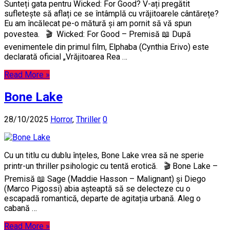
Sunteți gata pentru Wicked: For Good? V-ați pregătit
sufletește să aflați ce se întâmplă cu vrăjitoarele cântărețe?
Eu am încălecat pe-o mătură și am pornit să vă spun
povestea. 🎬 Wicked: For Good – Premisă 📖 După
evenimentele din primul film, Elphaba (Cynthia Erivo) este
declarată oficial „Vrăjitoarea Rea …
Read More »
Bone Lake
28/10/2025
Horror
,
Thriller
0
Cu un titlu cu dublu înțeles, Bone Lake vrea să ne sperie
printr-un thriller psihologic cu tentă erotică. 🎬 Bone Lake –
Premisă 📖 Sage (Maddie Hasson – Malignant) și Diego
(Marco Pigossi) abia așteaptă să se delecteze cu o
escapadă romantică, departe de agitația urbană. Aleg o
cabană …
Read More »