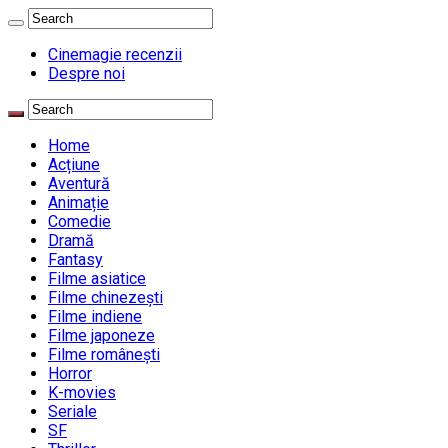
Cinemagie recenzii
Despre noi
Home
Acțiune
Aventură
Animație
Comedie
Dramă
Fantasy
Filme asiatice
Filme chinezești
Filme indiene
Filme japoneze
Filme românești
Horror
K-movies
Seriale
SF