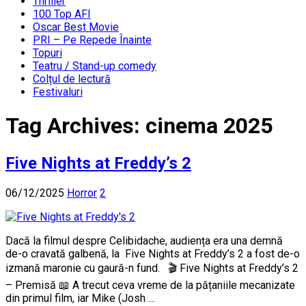
Thriller
100 Top AFI
Oscar Best Movie
PRI – Pe Repede Înainte
Topuri
Teatru / Stand-up comedy
Colțul de lectură
Festivaluri
Tag Archives:
cinema 2025
Five Nights at Freddy’s 2
06/12/2025
Horror
2
Dacă la filmul despre Celibidache, audiența era una demnă
de-o cravată galbenă, la Five Nights at Freddy’s 2 a fost de-o
izmană maronie cu gaură-n fund. 🎬 Five Nights at Freddy’s 2
– Premisă 📖 A trecut ceva vreme de la pățaniile mecanizate
din primul film, iar Mike (Josh …