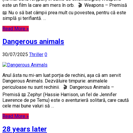
este un film la care am mers în orb. 🎬 Weapons – Premisă
📖 Nu o să bat câmpii prea mult cu povestea, pentru că este
simplă și terifiantă. …
Read More »
Dangerous animals
30/07/2025
Thriller
0
Anul ăsta nu mi-am luat porția de rechini, așa că am servit
Dangerous Animals. Dezvăluire timpurie: animalele
periculoase nu sunt rechinii. 🎬 Dangerous Animals –
Premisă 📖 Zephyr (Hassie Harrison, un fel de Jennifer
Lawrence de pe Temu) este o aventurieră solitară, care caută
cele mai bune valuri să …
Read More »
28 years later