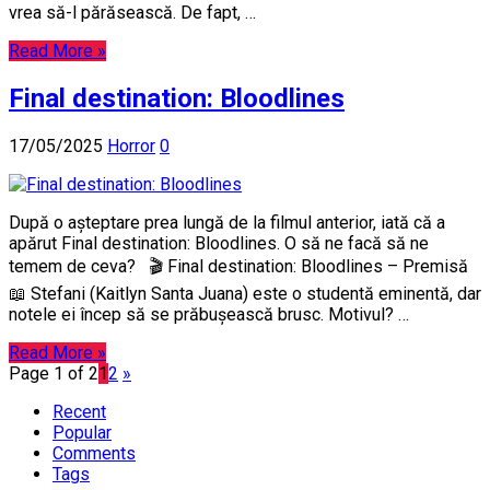
vrea să-l părăsească. De fapt, …
Read More »
Final destination: Bloodlines
17/05/2025
Horror
0
După o așteptare prea lungă de la filmul anterior, iată că a
apărut Final destination: Bloodlines. O să ne facă să ne
temem de ceva? 🎬 Final destination: Bloodlines – Premisă
📖 Stefani (Kaitlyn Santa Juana) este o studentă eminentă, dar
notele ei încep să se prăbușească brusc. Motivul? …
Read More »
Page 1 of 2
1
2
»
Recent
Popular
Comments
Tags