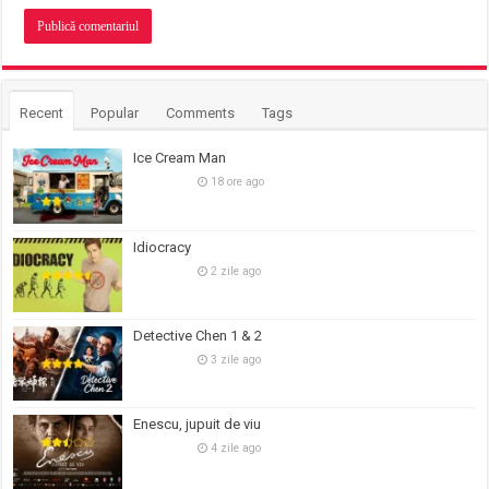
Recent
Popular
Comments
Tags
Ice Cream Man
18 ore ago
Idiocracy
2 zile ago
Detective Chen 1 & 2
3 zile ago
Enescu, jupuit de viu
4 zile ago