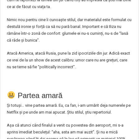
ce ai de făcut cu viața ta.
Nimic nou pentru cine îi cunoaște stilul, dar materialul este formulat cu
destulă ironie și forță ca să nu pară banal. Important e că Iliza nu
rămâne într-o zonă de confort: glumele ei nu-s cuminți, nu-s de “lasă
că râde și bunica”.
Atacă America, atacă Rusia, pune la zid ipocriziile din jur. Adică exact
ce vrei de la un show de acest calibru: umor care nu are grețuri, care
nu se teme să fie “politically incorrect”.
Partea amară
Și totuși… vine partea amară. Eu, ca fan, i-am urmărit deja numerele pe
Netflix și pe unde am mai apucat. Știu stilul, știu repertoriul.
Așa că atunci când finalul a venit cu povestea din aeroport, mi s-a
aprins imediat beculețul: “aha, asta am mai auzit”. Și nu e mică
supărarea când îți dai seama că în loc să primești un material 100%