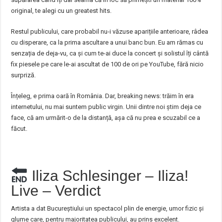
original, te alegi cu un greatest hits.
Restul publicului, care probabil nu-i văzuse aparițiile anterioare, râdea
cu disperare, ca la prima ascultare a unui banc bun. Eu am rămas cu
senzația de deja-vu, ca și cum te-ai duce la concert și solistul îți cântă
fix piesele pe care le-ai ascultat de 100 de ori pe YouTube, fără nicio
surpriză.
Înțeleg, e prima oară în România. Dar, breaking news: trăim în era
internetului, nu mai suntem public virgin. Unii dintre noi știm deja ce
face, că am urmărit-o de la distanță, așa că nu prea e scuzabil ce a
făcut.
Iliza Schlesinger – Iliza!
Live – Verdict
Artista a dat Bucureștiului un spectacol plin de energie, umor fizic și
glume care, pentru majoritatea publicului, au prins excelent.