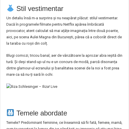
Stil vestimentar
Un detaliu însă m-a surprins și nu neapărat plăcut: stilul vestimentar.
Dacă în programele filmate pentru Netflix apărea îmbrăcată
provocator, atent calculat să mai ațâțe imaginația între două poante,
aici, pe scena Aulei Magna din București, părea că a coborât direct de
la taraba cu roșii din colț.
Blugi comozi, tricou banal, aer de vânzătoare la aprozar abia ieșită din
tură. Și deși stand-up-ul nu e un concurs de modă, parcă disonanța
dintre glamour-ul ecranului și banalitatea scenei de la noi a fost prea
mare ca să nu-ți sară în ochi.
Temele abordate
Temele? Predominant feminine, ce înseamnă să fii fată, femeie, mamă,
cum te raportezi la lumea din jur când toți au impresia că știu mai bine