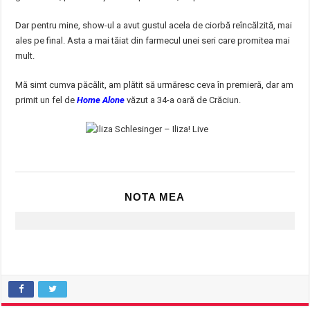
Dar pentru mine, show-ul a avut gustul acela de ciorbă reîncălzită, mai
ales pe final. Asta a mai tăiat din farmecul unei seri care promitea mai
mult.
Mă simt cumva păcălit, am plătit să urmăresc ceva în premieră, dar am
primit un fel de
Home Alone
văzut a 34-a oară de Crăciun.