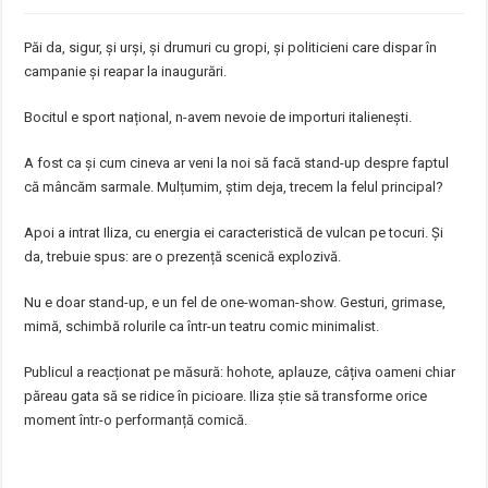
Păi da, sigur, și urși, și drumuri cu gropi, și politicieni care dispar în
campanie și reapar la inaugurări.
Bocitul e sport național, n-avem nevoie de importuri italienești.
A fost ca și cum cineva ar veni la noi să facă stand-up despre faptul
că mâncăm sarmale. Mulțumim, știm deja, trecem la felul principal?
Apoi a intrat Iliza, cu energia ei caracteristică de vulcan pe tocuri. Și
da, trebuie spus: are o prezență scenică explozivă.
Nu e doar stand-up, e un fel de one-woman-show. Gesturi, grimase,
mimă, schimbă rolurile ca într-un teatru comic minimalist.
Publicul a reacționat pe măsură: hohote, aplauze, câțiva oameni chiar
păreau gata să se ridice în picioare. Iliza știe să transforme orice
moment într-o performanță comică.