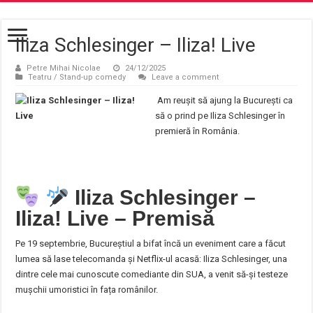
Iliza Schlesinger – Iliza! Live
Petre Mihai Nicolae
24/12/2025
Teatru / Stand-up comedy
Leave a comment
Am reușit să ajung la București ca
să o prind pe Iliza Schlesinger în
premieră în România.
Iliza Schlesinger –
Iliza! Live – Premisă
Pe 19 septembrie, Bucureștiul a bifat încă un eveniment care a făcut
lumea să lase telecomanda și Netflix-ul acasă: Iliza Schlesinger, una
dintre cele mai cunoscute comediante din SUA, a venit să-și testeze
mușchii umoristici în fața românilor.