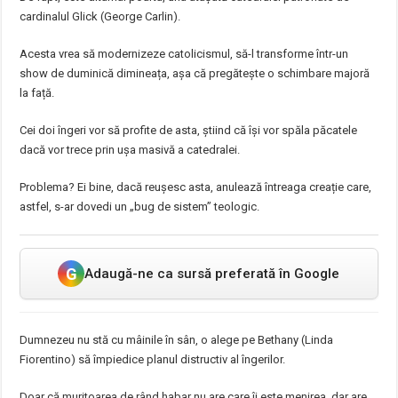
cardinalul Glick (George Carlin).
Acesta vrea să modernizeze catolicismul, să-l transforme într-un
show de duminică dimineața, așa că pregătește o schimbare majoră
la față.
Cei doi îngeri vor să profite de asta, știind că își vor spăla păcatele
dacă vor trece prin ușa masivă a catedralei.
Problema? Ei bine, dacă reușesc asta, anulează întreaga creație care,
astfel, s-ar dovedi un „bug de sistem” teologic.
G
Adaugă-ne ca sursă preferată în Google
Dumnezeu nu stă cu mâinile în sân, o alege pe Bethany (Linda
Fiorentino) să împiedice planul distructiv al îngerilor.
Doar că muritoarea de rând habar nu are care îi este menirea, dar are