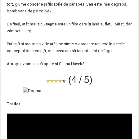
tort, glume obscene și filozofie de canapea. Sau este, mai degrabă,
bomboana de pe colivă?
De final, atât mai zic,
Dogma
este un film care îți lasă sufletul pătat, dar
zâmbetul larg.
Putea fi și mai incisiv de atât, se simte o oarecare reținere în a terfeli
conceptul de credință, de aceea am să tai opt aripi de înger.
Apropo, v-am zis că apare și Salma Hayek?
(4 / 5)
Trailer