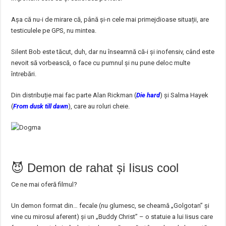
Așa că nu-i de mirare că, până și-n cele mai primejdioase situații, are
testiculele pe GPS, nu mintea.
Silent Bob este tăcut, duh, dar nu înseamnă că-i și inofensiv, când este
nevoit să vorbească, o face cu pumnul și nu pune deloc multe
întrebări.
Din distribuție mai fac parte Alan Rickman (
Die hard
) și Salma Hayek
(
From dusk till dawn
), care au roluri cheie.
😈 Demon de rahat și Iisus cool
Ce ne mai oferă filmul?
Un demon format din… fecale (nu glumesc, se cheamă „Golgotan” și
vine cu mirosul aferent) și un „Buddy Christ” – o statuie a lui Iisus care