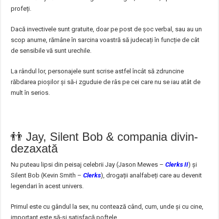
profeți.
Dacă invectivele sunt gratuite, doar pe post de șoc verbal, sau au un
scop anume, rămâne în sarcina voastră să judecați în funcție de cât
de sensibile vă sunt urechile.
La rândul lor, personajele sunt scrise astfel încât să zdruncine
răbdarea pioșilor și să-i zguduie de râs pe cei care nu se iau atât de
mult în serios.
👬 Jay, Silent Bob & compania divin-
dezaxată
Nu puteau lipsi din peisaj celebrii Jay (Jason Mewes –
Clerks II
) și
Silent Bob (Kevin Smith –
Clerks
), drogații analfabeți care au devenit
legendari în acest univers.
Primul este cu gândul la sex, nu contează când, cum, unde și cu cine,
important este să-și satisfacă poftele.