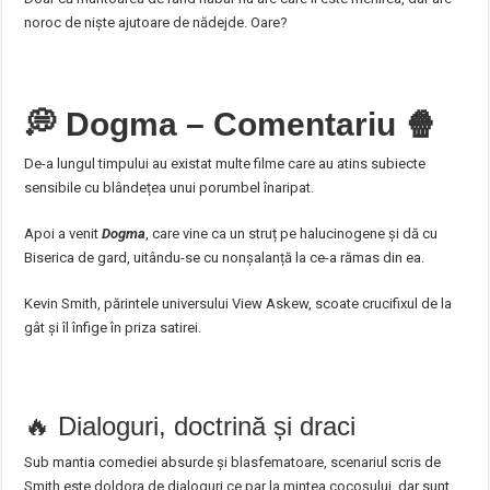
noroc de niște ajutoare de nădejde. Oare?
💭
Dogma – Comentariu
🍿
De-a lungul timpului au existat multe filme care au atins subiecte
sensibile cu blândețea unui porumbel înaripat.
Apoi a venit
Dogma
, care vine ca un struț pe halucinogene și dă cu
Biserica de gard, uitându-se cu nonșalanță la ce-a rămas din ea.
Kevin Smith, părintele universului View Askew, scoate crucifixul de la
gât și îl înfige în priza satirei.
🔥 Dialoguri, doctrină și draci
Sub mantia comediei absurde și blasfematoare, scenariul scris de
Smith este doldora de dialoguri ce par la mintea cocoșului, dar sunt