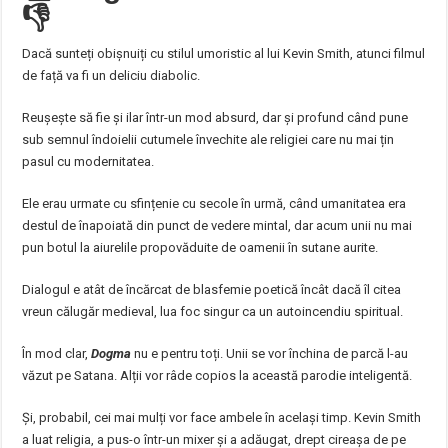
👎
Dacă sunteți obișnuiți cu stilul umoristic al lui Kevin Smith, atunci filmul
de față va fi un deliciu diabolic.
Reușește să fie și ilar într-un mod absurd, dar și profund când pune
sub semnul îndoielii cutumele învechite ale religiei care nu mai țin
pasul cu modernitatea.
Ele erau urmate cu sfințenie cu secole în urmă, când umanitatea era
destul de înapoiată din punct de vedere mintal, dar acum unii nu mai
pun botul la aiurelile propovăduite de oamenii în sutane aurite.
Dialogul e atât de încărcat de blasfemie poetică încât dacă îl citea
vreun călugăr medieval, lua foc singur ca un autoincendiu spiritual.
În mod clar,
Dogma
nu e pentru toți. Unii se vor închina de parcă l-au
văzut pe Satana. Alții vor râde copios la această parodie inteligentă.
Și, probabil, cei mai mulți vor face ambele în același timp. Kevin Smith
a luat religia, a pus-o într-un mixer și a adăugat, drept cireașa de pe