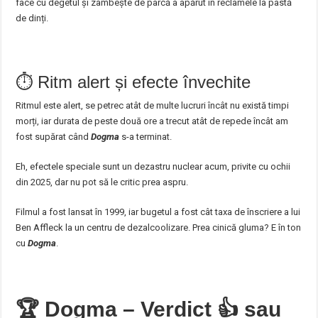
face cu degetul și zâmbește de parcă a apărut în reclamele la pastă
de dinți.
⏱️ Ritm alert și efecte învechite
Ritmul este alert, se petrec atât de multe lucruri încât nu există timpi
morți, iar durata de peste două ore a trecut atât de repede încât am
fost supărat când
Dogma
s-a terminat.
Eh, efectele speciale sunt un dezastru nuclear acum, privite cu ochii
din 2025, dar nu pot să le critic prea aspru.
Filmul a fost lansat în 1999, iar bugetul a fost cât taxa de înscriere a lui
Ben Affleck la un centru de dezalcoolizare. Prea cinică gluma? E în ton
cu
Dogma
.
🏆
Dogma – Verdict
👍
sau