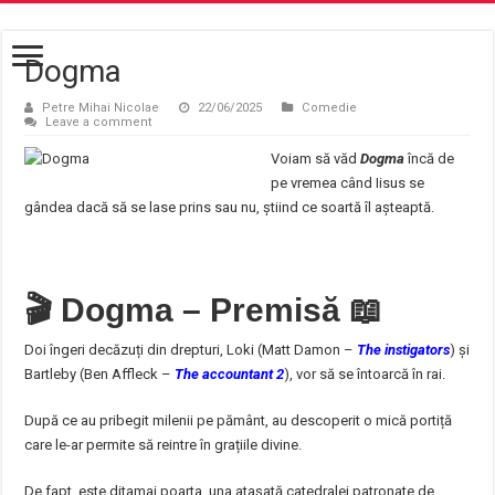
Dogma
Petre Mihai Nicolae
22/06/2025
Comedie
Leave a comment
Voiam să văd
Dogma
încă de
pe vremea când Iisus se
gândea dacă să se lase prins sau nu, știind ce soartă îl așteaptă.
🎬
Dogma – Premisă
📖
Doi îngeri decăzuți din drepturi, Loki (Matt Damon –
The instigators
) și
Bartleby (Ben Affleck –
The accountant 2
), vor să se întoarcă în rai.
După ce au pribegit milenii pe pământ, au descoperit o mică portiță
care le-ar permite să reintre în grațiile divine.
De fapt, este ditamai poarta, una atașată catedralei patronate de