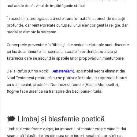
mai acide decât vinul de împărtășanie stricat.
În acest film, teologia sacră este transformată în subiect de discuții
profunde, dar reinterpretate cu tupeul unui elev corigent la religie, dar
medaliat olimpic la sarcasm.
Conceptele prezentate în Biblie și alte scrieri scripturale sunt disecate
cu lux de amănunte, iar scenariul scoate în evidență ipocrizia și
fățărnicia care se ascund în spatele unor propovăduiri mântuitoare.
De la Rufus (Chris Rock –
Amsterdam
), apostolul negru eliminat din
Noul Testament pentru că nu se potrivea în tablou cu apostolii blonzi
cu ochi senini, și până la Dumnezeul femeie (Alanis Morissette),
Dogma
face Biserica să transpire din beci până-n turlă.
🗯️ Limbaj și blasfemie poetică
Limbajul este foarte vulgar, iar impactul ofensator crește când îți dai
seama că înjurăturile ies din gura unor îngeri, serafimi, apostoli sau