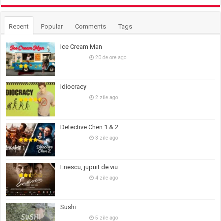
Recent
Popular
Comments
Tags
Ice Cream Man
20 de ore ago
Idiocracy
2 zile ago
Detective Chen 1 & 2
3 zile ago
Enescu, jupuit de viu
4 zile ago
Sushi
5 zile ago