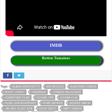
IMDB
Rotten Tomatoes
Tags
ALANIS MORISSETTE
BEN AFFLECK
BLASFEMIE COMICĂ
BUDDY CHRIST
CINEMAGIE
COMEDIE RELIGIOASĂ
COMENTARII FILME
DOGMA 1999
DOGMA FILM
FILME CONTROVERSATE
FILME SATIRICE
GEORGE CARLIN
JAY AND SILENT BOB
KEVIN SMITH
MATT DAMON