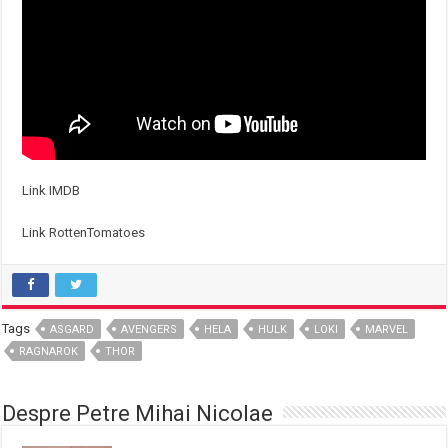
Link IMDB
Link RottenTomatoes
Tags
ASGARD
AVENGERS
HELA
HULK
LOKI
MARVEL
RAGNAROK
THOR
Despre Petre Mihai Nicolae