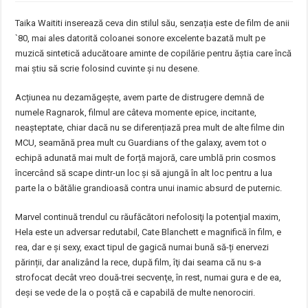
Taika Waititi inserează ceva din stilul său, senzația este de film de anii
`80, mai ales datorită coloanei sonore excelente bazată mult pe
muzică sintetică aducătoare aminte de copilărie pentru ăștia care încă
mai știu să scrie folosind cuvinte și nu desene.
Acțiunea nu dezamăgește, avem parte de distrugere demnă de
numele Ragnarok, filmul are câteva momente epice, incitante,
neașteptate, chiar dacă nu se diferențiază prea mult de alte filme din
MCU, seamănă prea mult cu Guardians of the galaxy, avem tot o
echipă adunată mai mult de forță majoră, care umblă prin cosmos
încercând să scape dintr-un loc și să ajungă în alt loc pentru a lua
parte la o bătălie grandioasă contra unui inamic absurd de puternic.
Marvel continuă trendul cu răufăcători nefolosiţi la potenţial maxim,
Hela este un adversar redutabil, Cate Blanchett e magnifică în film, e
rea, dar e și sexy, exact tipul de gagică numai bună să-ți enervezi
părinții, dar analizând la rece, după film, îţi dai seama că nu s-a
strofocat decât vreo două-trei secvenţe, în rest, numai gura e de ea,
deşi se vede de la o poştă că e capabilă de multe nenorociri.