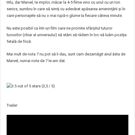
titlu, dar Marvel, te implor, măcar la 4-5 filme vino cu unul cu un ton
serios, sumbru în care să simţi cu adevărat apăsarea ameninţării şi în
care personajele să nu o mai rupă-n glume la fiecare câteva minute.
Nu este posibil ca într-un film care ne promite sfârşitul tuturor
lucrurilor (chiar al universului) să stăm să râdem în loc să luăm poziţia
fetală de frică.
Mai mult de nota 7 nu pot să îi dau, sunt cam dezamăgit anul ăsta de
Marvel, numai note de 7 le-am dat.
(3,5 / 5)
Trailer: