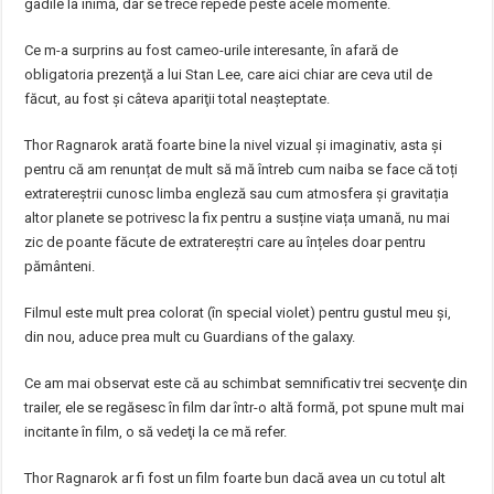
gâdile la inimă, dar se trece repede peste acele momente.
Ce m-a surprins au fost cameo-urile interesante, în afară de
obligatoria prezenţă a lui Stan Lee, care aici chiar are ceva util de
făcut, au fost şi câteva apariţii total neaşteptate.
Thor Ragnarok arată foarte bine la nivel vizual şi imaginativ, asta şi
pentru că am renunțat de mult să mă întreb cum naiba se face că toți
extratereștrii cunosc limba engleză sau cum atmosfera și gravitația
altor planete se potrivesc la fix pentru a susține viața umană, nu mai
zic de poante făcute de extratereștri care au înțeles doar pentru
pământeni.
Filmul este mult prea colorat (în special violet) pentru gustul meu şi,
din nou, aduce prea mult cu Guardians of the galaxy.
Ce am mai observat este că au schimbat semnificativ trei secvenţe din
trailer, ele se regăsesc în film dar într-o altă formă, pot spune mult mai
incitante în film, o să vedeţi la ce mă refer.
Thor Ragnarok ar fi fost un film foarte bun dacă avea un cu totul alt