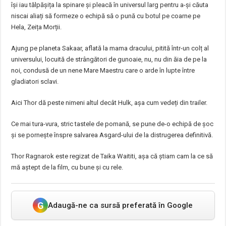
își iau tălpășița la spinare și pleacă în universul larg pentru a-și căuta
niscai aliați să formeze o echipă să o pună cu botul pe coarne pe
Hela, Zeița Morții.
Ajung pe planeta Sakaar, aflată la mama dracului, pitită într-un colț al
universului, locuită de strângători de gunoaie, nu, nu din ăia de pe la
noi, condusă de un nene Mare Maestru care o arde în lupte între
gladiatori sclavi.
Aici Thor dă peste nimeni altul decât Hulk, așa cum vedeți din trailer.
Ce mai tura-vura, stric tastele de pomană, se pune de-o echipă de șoc
și se pornește înspre salvarea Asgard-ului de la distrugerea definitivă.
Thor Ragnarok este regizat de Taika Waititi, așa că știam cam la ce să
mă aștept de la film, cu bune și cu rele.
G
Adaugă-ne ca sursă preferată în Google