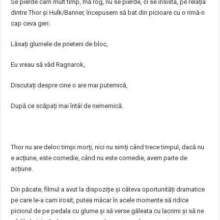
Se pierde cam mult timp, mă rog, nu se pierde, ci se insistă, pe relația
dintre Thor și Hulk/Banner, începusem să bat din picioare cu o rimă-n
cap ceva gen:
Lăsați glumele de prieteni de bloc,
Eu vreau să văd Ragnarok,
Discutați despre cine o are mai puternică,
După ce scăpați mai întâi de nemernică.
Thor nu are deloc timpi morți, nici nu simți când trece timpul, dacă nu
e acțiune, este comedie, când nu este comedie, avem parte de
acțiune.
Din păcate, filmul a avut la dispoziție şi câteva oportunități dramatice
pe care le-a cam irosit, putea măcar în acele momente să ridice
piciorul de pe pedala cu glume şi să verse găleata cu lacrimi și să ne