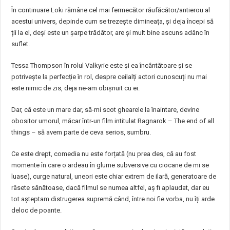
În continuare Loki rămâne cel mai fermecător răufăcător/antierou al
acestui univers, depinde cum se trezește dimineața, și deja începi să
ții la el, deși este un șarpe trădător, are și mult bine ascuns adânc în
suflet.
Tessa Thompson în rolul Valkyrie este și ea încântătoare și se
potrivește la perfecție în rol, despre ceilalți actori cunoscuți nu mai
este nimic de zis, deja ne-am obișnuit cu ei.
Dar, că este un mare dar, să-mi scot ghearele la înaintare, devine
obositor umorul, măcar într-un film intitulat Ragnarok – The end of all
things – să avem parte de ceva serios, sumbru.
Ce este drept, comedia nu este forțată (nu prea des, că au fost
momente în care o ardeau în glume subversive cu ciocane de mi se
luase), curge natural, uneori este chiar extrem de ilară, generatoare de
râsete sănătoase, dacă filmul se numea altfel, aș fi aplaudat, dar eu
tot așteptam distrugerea supremă când, între noi fie vorba, nu îți arde
deloc de poante.