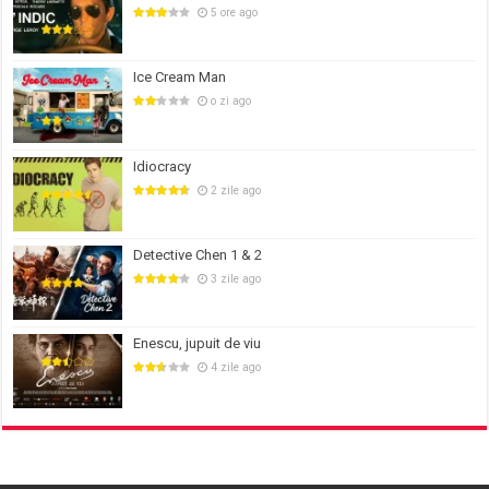
5 ore ago
Ice Cream Man
o zi ago
Idiocracy
2 zile ago
Detective Chen 1 & 2
3 zile ago
Enescu, jupuit de viu
4 zile ago