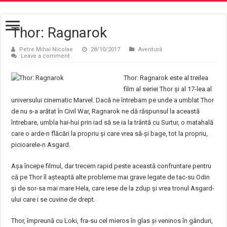
Thor: Ragnarok
Petre Mihai Nicolae
28/10/2017
Aventură
Leave a comment
Thor: Ragnarok este al treilea
film al seriei Thor și al 17-lea al
universului cinematic Marvel. Dacă ne întrebam pe unde a umblat Thor
de nu s-a arătat în Civil War, Ragnarok ne dă răspunsul la această
întrebare, umbla hai-hui prin iad să se ia la trântă cu Surtur, o matahală
care o arde-n flăcări la propriu și care vrea să-și bage, tot la propriu,
picioarele-n Asgard.
Așa începe filmul, dar trecem rapid peste această confruntare pentru
că pe Thor îl așteaptă alte probleme mai grave legate de tac-su Odin
și de sor-sa mai mare Hela, care iese de la zdup și vrea tronul Asgard-
ului care i se cuvine de drept.
Thor, împreună cu Loki, fra-su cel mieros în glas și veninos în gânduri,