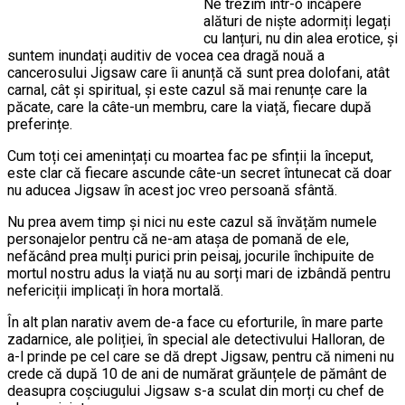
Ne trezim într-o încăpere
alături de niște adormiți legați
cu lanțuri, nu din alea erotice, și
suntem inundați auditiv de vocea cea dragă nouă a
cancerosului Jigsaw care îi anunță că sunt prea dolofani, atât
carnal, cât și spiritual, și este cazul să mai renunțe care la
păcate, care la câte-un membru, care la viață, fiecare după
preferințe.
Cum toți cei amenințați cu moartea fac pe sfinții la început,
este clar că fiecare ascunde câte-un secret întunecat că doar
nu aducea Jigsaw în acest joc vreo persoană sfântă.
Nu prea avem timp și nici nu este cazul să învățăm numele
personajelor pentru că ne-am atașa de pomană de ele,
nefăcând prea mulți purici prin peisaj, jocurile închipuite de
mortul nostru adus la viață nu au sorți mari de izbândă pentru
nefericiții implicați în hora mortală.
În alt plan narativ avem de-a face cu eforturile, în mare parte
zadarnice, ale poliției, în special ale detectivului Halloran, de
a-l prinde pe cel care se dă drept Jigsaw, pentru că nimeni nu
crede că după 10 de ani de numărat grăunțele de pământ de
deasupra coșciugului Jigsaw s-a sculat din morți cu chef de