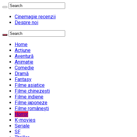
Cinemagie recenzii
Despre noi
Home
Acțiune
Aventură
Animație
Comedie
Dramă
Fantasy
Filme asiatice
Filme chinezești
Filme indiene
Filme japoneze
Filme românești
Horror
K-movies
Seriale
SF