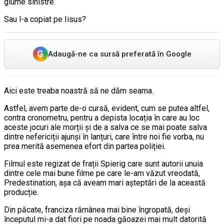
glume sinistre.
Sau l-a copiat pe Iisus?
G
Adaugă-ne ca sursă preferată în Google
Aici este treaba noastră să ne dăm seama.
Astfel, avem parte de-o cursă, evident, cum se putea altfel,
contra cronometru, pentru a depista locația în care au loc
aceste jocuri ale morții și de a salva ce se mai poate salva
dintre nefericiții ajunși în lanțuri, care între noi fie vorba, nu
prea merită asemenea efort din partea poliției.
Filmul este regizat de frații Spierig care sunt autorii unuia
dintre cele mai bune filme pe care le-am văzut vreodată,
Predestination, așa că aveam mari așteptări de la această
producție.
Din păcate, franciza rămânea mai bine îngropată, deși
începutul mi-a dat fiori pe noada găoazei mai mult datorită