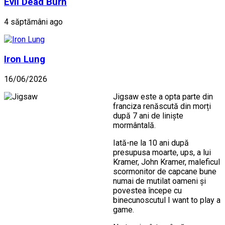
Evil Dead Burn
4 săptămâni ago
Iron Lung
16/06/2026
Jigsaw este a opta parte din
franciza renăscută din morți
după 7 ani de liniște
mormântală.
Iată-ne la 10 ani după
presupusa moarte, ups, a lui
Kramer, John Kramer, maleficul
scormonitor de capcane bune
numai de mutilat oameni și
povestea începe cu
binecunoscutul I want to play a
game.