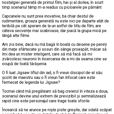
nostalgiei generată de primul film, hai și al doilea, în scurt
timp scenariul tâmp m-a readus cu picioarele pe pământ.
Capcanele nu sunt prea inovative, ba chiar destul de
rudimentare, groaza generată nu este nici pe departe atât de
teribilă pe cât speram de la un astfel de titlu de film, are
câteva secvențe mai scabroase, dar joacă la grupa mică pe
lângă alte filme.
Am zis bine, dacă nu mă bagă în boală cu desene pe pereți
din mațe sfârtecate și sosuri din sânge proaspăt, măcar să
îmi dea un mister inteligent, care să mă facă să-mi
zvârcolesc neuronii în încercarea de a-mi da seama cine se
ocupă de toată tărășenia.
O fi luat Jigsaw liftul din iad, o fi vreun discipol de-al său
școlit de maestru sau o fi vreun fan înfocat care este
fermecat de legenda lui Jigsaw?
Tocmai când mă pregăteam să bag creierul în viteza a doua,
scenariul devine unul extrem de previzibil și semnalizează
rapid cine este personajul care trage toate sforile.
Încearcă să ne arunce pe niște piste greșite, dar odată scăpat