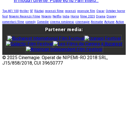
în moduri diferite. Poate eu nu l-am interp...
Top AFI 100
thriller
SF
Război
recenzii filme
recenzii
recenzie film
Oscar
October horror
fest
Nipemi Recenzii Filme
Nipemi
Netflix
India
Horror
filme 2025
Drama
Disney
comentarii filme
comedy
Comedie
cinema românesc
cinemagie
Animatie
Acțiune
Action
Partener media:
© 2025 Cinemagie. Operat de NIPEMI-RO 2018 SRL,
J15/858/2018, CUI 39650777