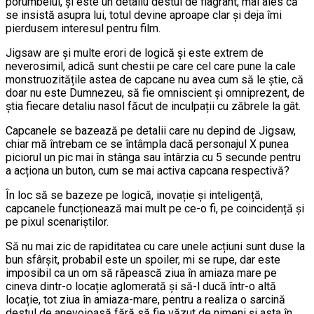
porumbelul, și este un detaliu destul de flagrant, mai ales că
se insistă asupra lui, totul devine aproape clar și deja îmi
pierdusem interesul pentru film.
Jigsaw are și multe erori de logică și este extrem de
neverosimil, adică sunt chestii pe care cel care pune la cale
monstruozitățile astea de capcane nu avea cum să le știe, că
doar nu este Dumnezeu, să fie omniscient și omniprezent, de
știa fiecare detaliu nasol făcut de inculpații cu zăbrele la gât.
Capcanele se bazează pe detalii care nu depind de Jigsaw,
chiar mă întrebam ce se întâmpla dacă personajul X punea
piciorul un pic mai în stânga sau întârzia cu 5 secunde pentru
a acționa un buton, cum se mai activa capcana respectivă?
În loc să se bazeze pe logică, inovație și inteligență,
capcanele funcționează mai mult pe ce-o fi, pe coincidență și
pe pixul scenariștilor.
Să nu mai zic de rapiditatea cu care unele acțiuni sunt duse la
bun sfârșit, probabil este un spoiler, mi se rupe, dar este
imposibil ca un om să răpească ziua în amiaza mare pe
cineva dintr-o locație aglomerată și să-l ducă într-o altă
locație, tot ziua în amiaza-mare, pentru a realiza o sarcină
destul de anevoioasă fără să fie văzut de nimeni și asta în