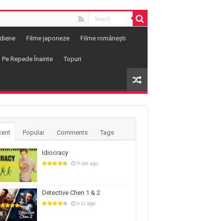
ndiene
Filme japoneze
Filme românești
– Pe Repede Înainte
Topuri
cent
Popular
Comments
Tags
Idiocracy
9 ore ago
Detective Chen 1 & 2
o zi ago