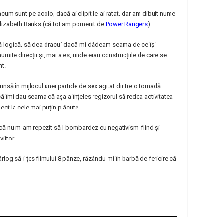
um sunt pe acolo, dacă ai clipit le-ai ratat, dar am dibuit nume
Elizabeth Banks (că tot am pomenit de
Power Rangers
).
ă logică, să dea dracu` dacă-mi dădeam seama de ce își
ite direcții și, mai ales, unde erau construcțiile de care se
nt.
insă în mijlocul unei partide de sex agitat dintre o tornadă
că îmi dau seama că așa a înțeles regizorul să redea activitatea
ect la cele mai puțin plăcute.
că nu m-am repezit să-l bombardez cu negativism, fiind și
iitor.
rlog să-i țes filmului 8 pânze, râzându-mi în barbă de fericire că