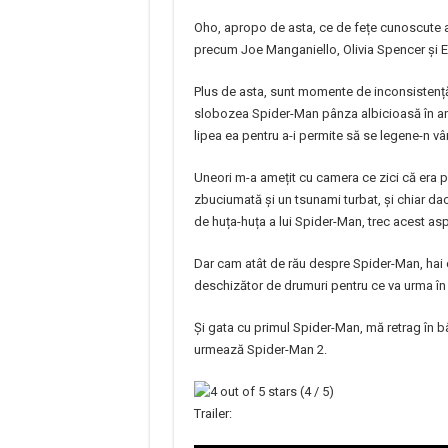
Oho, apropo de asta, ce de fețe cunoscute ac
precum Joe Manganiello, Olivia Spencer și 
Plus de asta, sunt momente de inconsistenț
slobozea Spider-Man pânza albicioasă în anum
lipea ea pentru a-i permite să se legene-n vâ
Uneori m-a amețit cu camera ce zici că era pr
zbuciumată și un tsunami turbat, și chiar da
de huța-huța a lui Spider-Man, trec acest asp
Dar cam atât de rău despre Spider-Man, hai 
deschizător de drumuri pentru ce va urma în v
Și gata cu primul Spider-Man, mă retrag în bâ
urmează Spider-Man 2.
(4 / 5)
Trailer: