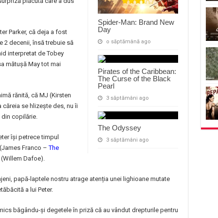
 surpriză plăcută care a dus
Spider-Man: Brand New
Day
er Parker, că deja a fost
o săptămână ago
e 2 decenii, însă trebuie să
id interpretat de Tobey
 sa mătușă May tot mai
Pirates of the Caribbean:
The Curse of the Black
Pearl
nimă rănită, că MJ (Kirsten
3 săptămâni ago
a căreia se hlizește des, nu îi
 din copilărie.
The Odyssey
eter își petrece timpul
3 săptămâni ago
ry (James Franco –
The
 (Willem Dafoe).
njeni, papă-laptele nostru atrage atenția unei lighioane mutate
etăbăcită a lui Peter.
Comics băgându-și degetele în priză că au vândut drepturile pentru