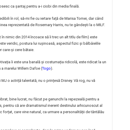
osesc ca șantaj pentru a-i ciobi din media finală.
redibili în rol, să-mi fie cu iertare față de Marisa Tomei, dar când
ginea reprezentată de Rosemary Harris, nu te gândești la o MILF.
n nimic din 2014 încoace să îi trec un alt titlu de film) este
este veridic, postura lui rușinoasă, aspectul fizic și bâlbâielile
r care-și cere bătaie.
ivația îi este una banală și costumația ridicolă, este ridicat la un
tă a marelui Willem Dafoe (
Togo
).
lui MJ o actriță talentată, nu o prințesă Disney. Vă rog, nu vă
brat, bine lucrat, nu făcut pe genunchi la repezeală pentru a
os, pentru că are dramatismul inerent destinului arhicunoscut al
c forțat, care vine natural, ca urmare a personalității de tăntălău