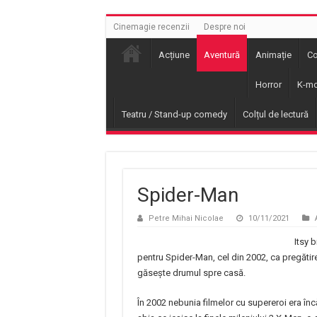
Cinemagie recenzii
Despre noi
Acțiune
Aventură
Animație
C
Horror
K-mo
Teatru / Stand-up comedy
Colțul de lectură
Spider-Man
Petre Mihai Nicolae
10/11/2021
Itsy b
pentru Spider-Man, cel din 2002, ca pregătire
găsește drumul spre casă.
În 2002 nebunia filmelor cu supereroi era în