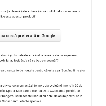
ucție devenită deja clasică în rândul filmelor cu supereroi
 lipsește acestor producții.
ca sursă preferată în Google
e atunci și din cele de azi când le iese în cale un supererou,
 „Ah, iar au ieșit ăștia să se bage-n seamă‟?
i dea o senzație de noutate pentru că este așa făcut încât nu și-a
rativ cu ce avem astăzi, tehnologia evoluând imens în 20 de
e lui Spider-Man care-s clar realizate CGI și arată penibil, iar
r Rangers. Scriu aceste rânduri cu ochii de acum pentru că la
la Oscar pentru efecte speciale.