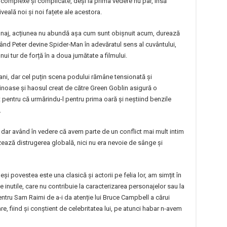
t complexe și complicate, deși la prima vedere nu par, însă
 iveală noi și noi fațete ale acestora.
rsonaj, acțiunea nu abundă așa cum sunt obișnuit acum, durează
ând Peter devine Spider-Man în adevăratul sens al cuvântului,
i tur de forță în a doua jumătate a filmului.
ani, dar cel puțin scena podului rămâne tensionată și
minoase și haosul creat de către Green Goblin asigură o
pentru că urmărindu-l pentru prima oară și neștiind benzile
.
 dar având în vedere că avem parte de un conflict mai mult intim
zează distrugerea globală, nici nu era nevoie de sânge și
eși povestea este una clasică și actorii pe felia lor, am simțit în
inutile, care nu contribuie la caracterizarea personajelor sau la
pentru Sam Raimi de a-i da atenție lui Bruce Campbell a cărui
, fiind și conștient de celebritatea lui, pe atunci habar n-avem