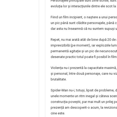
Personajele principale sunt bine scrise, sun
evoluția lor și interacțiunile dintre ele scot la
Fiind un film incipient, o naștere a unui pe
un pic până sunt clădite personajele, până c
dar asta nu înseamnă că nu suntem supuși unu
Repet, nu mai arată atât de bine după 20 de 
imprevizibilă (pe moment), iar exploziile lu
permanentă agitație și un pic de necunoscut 
desenate practic totul poate fi posibil în film
Violența nu-i prezentă la capacitate maximă,
și personal, între două personaje, care nu vi
brutalitate.
Spider-Man nu-i, totuși, lipsit de probleme, d
unele momente un ritm inegal și câteva scene 
construcția poveștii, par mai mult un prilej 
prezență am descoperit-o acum, la revizionare
cine este.