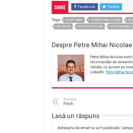
Facebook
Twitter
Share
Tags
AUNT MAY
COMENTARII FILME
GR
RECENZII
RECENZII FILME
SPIDER-MAN
Despre Petre Mihai Nicolae
Petre Mihai Nicolae este f
recomandări de streaming 
seriale, cu accent pe rece
LinkedIn:
Petre Mihai Nic
Previous
Finch
Lasă un răspuns
Adresa ta de email nu va fi publicată.
Câmpur