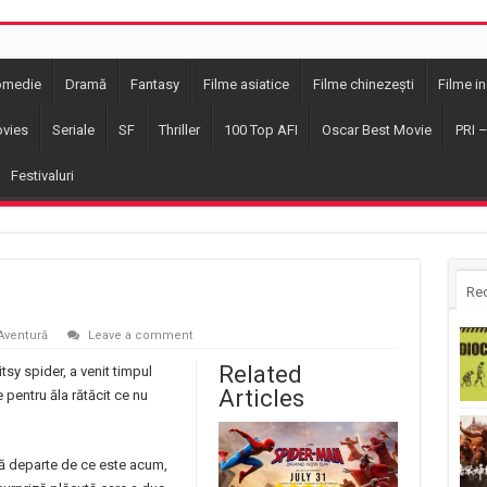
omedie
Dramă
Fantasy
Filme asiatice
Filme chinezești
Filme i
vies
Seriale
SF
Thriller
100 Top AFI
Oscar Best Movie
PRI 
Festivaluri
Re
Aventură
Leave a comment
Related
itsy spider, a venit timpul
Articles
 pentru ăla rătăcit ce nu
că departe de ce este acum,