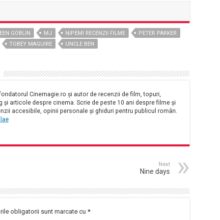
EEN GOBLIN
MJ
NIPEMI RECENZII FILME
PETER PARKER
TOBEY MAGUIRE
UNCLE BEN
ondatorul Cinemagie.ro și autor de recenzii de film, topuri,
și articole despre cinema. Scrie de peste 10 ani despre filme și
nzii accesibile, opinii personale și ghiduri pentru publicul român.
olae
Next
Nine days
ile obligatorii sunt marcate cu
*