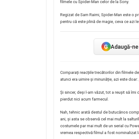
filmele cu Spider-Man celor de la Sony.
Regizat de Sam Raimi, Spider-Man este o prod
pentru că este plină de magie, ceva ce azi le
G
Adaugă-ne 
Comparați reacțiile trecătorilor din filmele d
atunci era uimire și minunăție, azi este doar:
Și sincer, deși l-am văzut, tot a reușit să îm
pierdut nici acum farmecul.
Nah, tehnic arată destul de butucănos compa
ani, și asta se observă cel mai mult la salturil
costumele par mai mult de un serial cu Powe
vremea respectivă filmul a fost nominalizat 