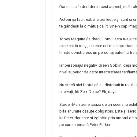
Dar nu iau în derâdere acest aspect, nu îl fol
Actorii își fac treaba la perfecție și sunt și c
te gândești la o mătușică, îți vine-n cap ima
Tobey Maguire (la dracu`, omul ăsta n-a jucat î
excelent în rol și, ce este cel mai important, 
timide construiesc un personaj autentic fraie
Iar personajul negativ, Green Goblin, deși mot
nivel superior de către interpretarea terifian
Nu strică nici faptul că au distribuit în rolul 
enervați, fiți Zen. De ce? Eh, daya.
Spider-Man beneficiază de un scenariu echili
bifa anumite căsuțe obligatorii. Este și seri
lui Peter, dar este și zglobiu prin umorul delo
pe care o emană Peter Parker.