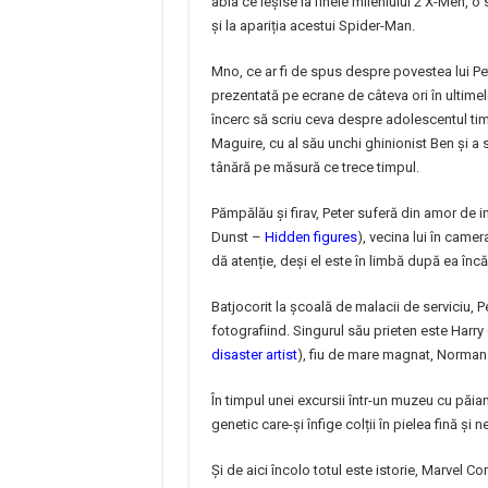
abia ce ieșise la finele mileniului 2 X-Men, o
și la apariția acestui Spider-Man.
Mno, ce ar fi de spus despre povestea lui Pet
prezentată pe ecrane de câteva ori în ultimel
încerc să scriu ceva despre adolescentul tim
Maguire, cu al său unchi ghinionist Ben și a
tânără pe măsură ce trece timpul.
Pămpălău și firav, Peter suferă din amor de i
Dunst –
Hidden figures
), vecina lui în camer
dă atenție, deși el este în limbă după ea încă
Batjocorit la școală de malacii de serviciu, P
fotografiind. Singurul său prieten este Har
disaster artist
), fiu de mare magnat, Norman
În timpul unei excursii într-un muzeu cu păia
genetic care-și înfige colții în pielea fină și n
Și de aici încolo totul este istorie, Marvel 