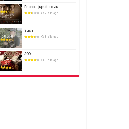
Enescu, jupuit de viu
2 zile ago
Sushi
3 zile ago
300
5 zile ago