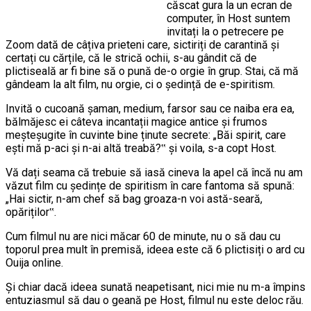
căscat gura la un ecran de
computer, în Host suntem
invitați la o petrecere pe
Zoom dată de câțiva prieteni care, sictiriți de carantină și
certați cu cărțile, că le strică ochii, s-au gândit că de
plictiseală ar fi bine să o pună de-o orgie în grup. Stai, că mă
gândeam la alt film, nu orgie, ci o ședință de e-spiritism.
Invită o cucoană șaman, medium, farsor sau ce naiba era ea,
bălmăjesc ei câteva incantații magice antice și frumos
meșteșugite în cuvinte bine ținute secrete: „Băi spirit, care
ești mă p-aci și n-ai altă treabă?‟ și voila, s-a copt Host.
Vă dați seama că trebuie să iasă cineva la apel că încă nu am
văzut film cu ședințe de spiritism în care fantoma să spună:
„Hai sictir, n-am chef să bag groaza-n voi astă-seară,
opăriților‟.
Cum filmul nu are nici măcar 60 de minute, nu o să dau cu
toporul prea mult în premisă, ideea este că 6 plictisiți o ard cu
Ouija online.
Și chiar dacă ideea sunată neapetisant, nici mie nu m-a împins
entuziasmul să dau o geană pe Host, filmul nu este deloc rău.