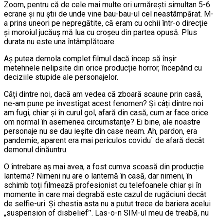
Zoom, pentru că de cele mai multe ori urmărești simultan 5-6
ecrane și nu știi de unde vine bau-bau-ul cel neastâmpărat. M-
a prins uneori pe nepregătite, că eram cu ochii într-o direcție
și moroiul jucăuș mă lua cu croșeu din partea opusă. Plus
durata nu este una întâmplătoare.
Aș putea demola complet filmul dacă încep să înșir
metehnele nelipsite din orice producție horror, începând cu
deciziile stupide ale personajelor.
Câți dintre noi, dacă am vedea că zboară scaune prin casă,
ne-am pune pe investigat acest fenomen? Și câți dintre noi
am fugi, chiar și în curul gol, afară din casă, cum ar face orice
om normal în asemenea circumstanțe? Ei bine, ale noastre
personaje nu se dau ieșite din case neam. Ah, pardon, era
pandemie, aparent era mai periculos covidu` de afară decât
demonul dinăuntru.
O întrebare aș mai avea, a fost cumva scoasă din producție
lanterna? Nimeni nu are o lanternă în casă, dar nimeni, în
schimb toți filmează profesionist cu telefoanele chiar și în
momente în care mai degrabă este cazul de rugăciuni decât
de selfie-uri. Și chestia asta nu a putut trece de bariera acelui
„suspension of disbelief‟. Las-o-n SIM-ul meu de treabă, nu