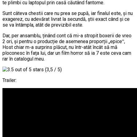
te plimbi cu laptopul prin casă căutând fantome.
Sunt câteva chestii care nu prea se pupă, iar finalul este, și nu
exagerez, cu adevărat livrat la secundă, știi exact când și ce
se va întâmpla, atât de previzibil este.
Dar, per ansamblu, ținând cont că mi-a stropit boxerii de vreo
2 ori, și pentru o producție de asemenea proporții „epice‟,
Host chiar m-a surprins plăcut, nu într-atât încât să mă
ploconesc în fața lui, dar un film horror să ia 7 este ceva cam
rar în catalogul meu.
(3,5 / 5)
Trailer: