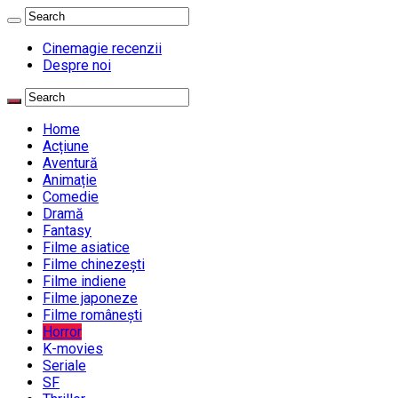
Cinemagie recenzii
Despre noi
Home
Acțiune
Aventură
Animație
Comedie
Dramă
Fantasy
Filme asiatice
Filme chinezești
Filme indiene
Filme japoneze
Filme românești
Horror
K-movies
Seriale
SF