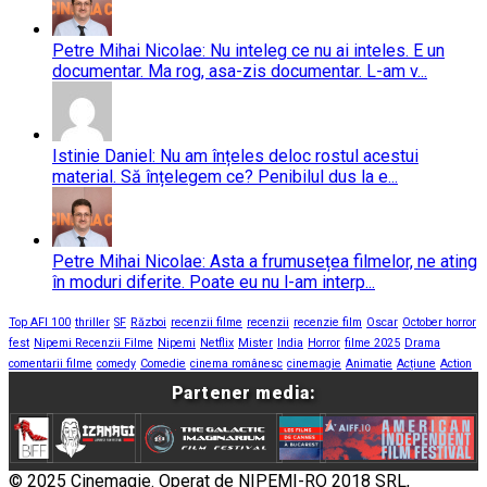
Petre Mihai Nicolae: Nu inteleg ce nu ai inteles. E un
documentar. Ma rog, asa-zis documentar. L-am v...
Istinie Daniel: Nu am înțeles deloc rostul acestui
material. Să înțelegem ce? Penibilul dus la e...
Petre Mihai Nicolae: Asta a frumusețea filmelor, ne ating
în moduri diferite. Poate eu nu l-am interp...
Top AFI 100
thriller
SF
Război
recenzii filme
recenzii
recenzie film
Oscar
October horror
fest
Nipemi Recenzii Filme
Nipemi
Netflix
Mister
India
Horror
filme 2025
Drama
comentarii filme
comedy
Comedie
cinema românesc
cinemagie
Animatie
Acțiune
Action
Partener media:
© 2025 Cinemagie. Operat de NIPEMI-RO 2018 SRL,