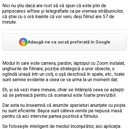
Nici nu știu dacă are rost să vă spun că este plin de
jumpscares ieftine și telegrafiate ca pe vremea străbunicilor,
că știai cu o oră înainte că vor veni, deși filmul are 57 de
minute.
G
Adaugă-ne ca sursă preferată în Google
Modul în care este camera, pardon, laptopul cu Zoom instalat,
unghiurile de filmare, poziția strategică a unor obiecte, o
oglindă uriașă într-un colț, o ușă deschisă în spate, etc., toate
sunt semne evidente a ceea ce va urma la un moment dat.
Eh, și să vezi mare minune, chiar se întâmplă ceea ce aștepți
să se petreacă pentru că scenariul este foarte previzibil.
Dar asta nu înseamnă că anumite sperieturi anunțate cu poșta
nu sunt eficiente. Bașca sunt câteva venite pe nepusă masă
pentru că aici intervine partea pozitivă a filmului.
Se folosește inteligent de mediul înconjurător, aici aplicația