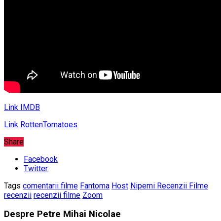
Link IMDB
Link RottenTomatoes
Share
Facebook
Twitter
Tags
comentarii filme
Fantoma
Host
Nipemi Recenzii Filme
recenzii
recenzii filme
Zoom
Despre Petre Mihai Nicolae