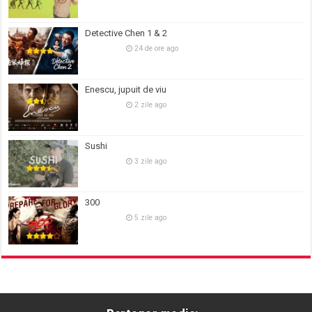
Detective Chen 1 & 2
24 de ore ago
Enescu, jupuit de viu
2 zile ago
Sushi
3 zile ago
300
5 zile ago