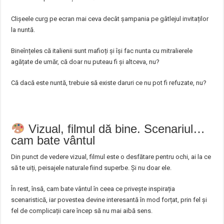
Clișeele curg pe ecran mai ceva decât șampania pe gâtlejul invitaților
la nuntă.
Bineînțeles că italienii sunt mafioți și își fac nunta cu mitralierele
agățate de umăr, că doar nu puteau fi și altceva, nu?
Că dacă este nuntă, trebuie să existe daruri ce nu pot fi refuzate, nu?
Vizual, filmul dă bine. Scenariul…
cam bate vântul
Din punct de vedere vizual, filmul este o desfătare pentru ochi, ai la ce
să te uiți, peisajele naturale fiind superbe. Și nu doar ele.
În rest, însă, cam bate vântul în ceea ce privește inspirația
scenaristică, iar povestea devine interesantă în mod forțat, prin fel și
fel de complicații care încep să nu mai aibă sens.