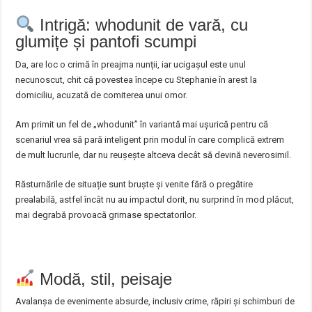
Intrigă: whodunit de vară, cu
glumițe și pantofi scumpi
Da, are loc o crimă în preajma nunții, iar ucigașul este unul
necunoscut, chit că povestea începe cu Stephanie în arest la
domiciliu, acuzată de comiterea unui omor.
Am primit un fel de „whodunit” în variantă mai ușurică pentru că
scenariul vrea să pară inteligent prin modul în care complică extrem
de mult lucrurile, dar nu reușește altceva decât să devină neverosimil.
Răsturnările de situație sunt bruște și venite fără o pregătire
prealabilă, astfel încât nu au impactul dorit, nu surprind în mod plăcut,
mai degrabă provoacă grimase spectatorilor.
Modă, stil, peisaje
Avalanșa de evenimente absurde, inclusiv crime, răpiri și schimburi de