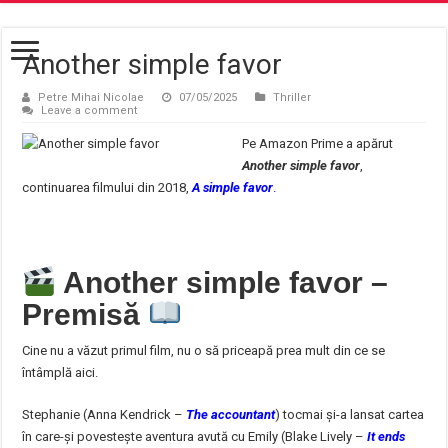
Another simple favor
Petre Mihai Nicolae
07/05/2025
Thriller
Leave a comment
Pe Amazon Prime a apărut
Another simple favor
,
continuarea filmului din 2018,
A simple favor
.
Another simple favor –
Premisă
Cine nu a văzut primul film, nu o să priceapă prea mult din ce se
întâmplă aici.
Stephanie (Anna Kendrick –
The accountant
) tocmai și-a lansat cartea
în care-și povestește aventura avută cu Emily (Blake Lively –
It ends