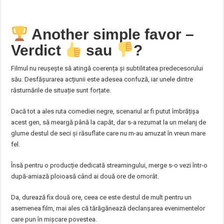
Another simple favor –
Verdict
sau
?
Filmul nu reușește să atingă coerența și subtilitatea predecesorului
său. Desfășurarea acțiunii este adesea confuză, iar unele dintre
răsturnările de situație sunt forțate.
Dacă tot a ales ruta comediei negre, scenariul ar fi putut îmbrățișa
acest gen, să meargă până la capăt, dar s-a rezumat la un melanj de
glume destul de seci și răsuflate care nu m-au amuzat în vreun mare
fel.
Însă pentru o producție dedicată streamingului, merge s-o vezi într-o
după-amiază ploioasă când ai două ore de omorât.
Da, durează fix două ore, ceea ce este destul de mult pentru un
asemenea film, mai ales că tărăgănează declanșarea evenimentelor
care pun în mișcare povestea.