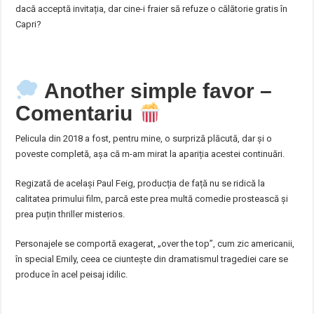
dacă acceptă invitația, dar cine-i fraier să refuze o călătorie gratis în
Capri?
Another simple favor –
Comentariu
Pelicula din 2018 a fost, pentru mine, o surpriză plăcută, dar și o
poveste completă, așa că m-am mirat la apariția acestei continuări.
Regizată de același Paul Feig, producția de față nu se ridică la
calitatea primului film, parcă este prea multă comedie prostească și
prea puțin thriller misterios.
Personajele se comportă exagerat, „over the top”, cum zic americanii,
în special Emily, ceea ce ciuntește din dramatismul tragediei care se
produce în acel peisaj idilic.