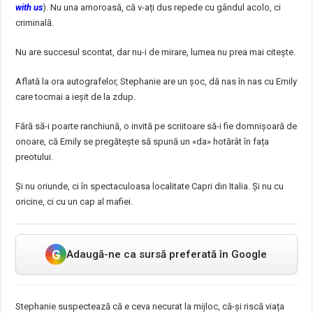
with us
). Nu una amoroasă, că v-ați dus repede cu gândul acolo, ci
criminală.
Nu are succesul scontat, dar nu-i de mirare, lumea nu prea mai citește.
Aflată la ora autografelor, Stephanie are un șoc, dă nas în nas cu Emily
care tocmai a ieșit de la zdup.
Fără să-i poarte ranchiună, o invită pe scriitoare să-i fie domnișoară de
onoare, că Emily se pregătește să spună un «da» hotărât în fața
preotului.
Și nu oriunde, ci în spectaculoasa localitate Capri din Italia. Și nu cu
oricine, ci cu un cap al mafiei.
G
Adaugă-ne ca sursă preferată în Google
Stephanie suspectează că e ceva necurat la mijloc, că-și riscă viața