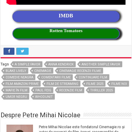
IMDB
Rotten Tomatoes
Tags
A SIMPLE FAVOR
ANNA KENDRICK
ANOTHER SIMPLE FAVOR
BLAKE LIVELY
CINEMAGIE
CINEMAGIE RECENZII FILME
COMEDIE NEAGRA
COMENTARII FILME
CONTINUARE FILM
FILM AMAZON PRIME
FILM DE STREAMING
FILME 2025
FILME NOI
MAFIE ÎN FILM
PAUL FEIG
RECENZIE FILM
THRILLER 2025
UMOR NEGRU
WHODUNIT
Despre Petre Mihai Nicolae
Petre Mihai Nicolae este fondatorul Cinemagie.ro și
autor de recenzii de film, topuri, recomandări de