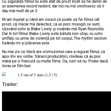
Cu siguranță filmul nu este atât de prost încât să fie demn de
un asemenea record nedorit, dar nici nu mă sinchisesc să îi
dau mai mult de un 3.
M-am înșelat și când am crezut că poate să fie filmul cât
prost, că măcar mă delectez, ca un porc misogin ce sunt,
căscând ochii la Blake Lively și visându-mă Ryan Reynolds.
Dar în tot filmul Blake Lively este bătută non-stop, cu ochii
umflați, cu urme de violență pe tot corpul, The rhythm section
furându-mi și plăcerea asta.
Nu mai zic ce literă are cromozomul care a regizat filmul, că
apoi îmi ies vorbe. Săracii producători, credeau că au pus
mâna pe-o franciză cu multe filme. Da, cum să nu. Poate dacă
livrau un film bun.
(1,5 / 5)
Trailer: