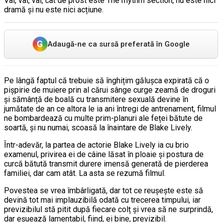
Vai, vai, vai, cât de prost este The rhythm section, nu este nici
dramă și nu este nici acțiune.
G
Adaugă-ne ca sursă preferată în Google
Pe lângă faptul că trebuie să înghițim gălușca expirată că o
pișpirie de muiere prin al cărui sânge curge zeamă de droguri
și sămânță de boală cu transmitere sexuală devine în
jumătate de an ce altora le ia ani întregi de antrenament, filmul
ne bombardează cu multe prim-planuri ale feței bătute de
soartă, și nu numai, scoasă la înaintare de Blake Lively.
Într-adevăr, la partea de actorie Blake Lively ia cu brio
examenul, privirea ei de câine lăsat în ploaie și postura de
curcă bătută transmit durere imensă generată de pierderea
familiei, dar cam atât. La asta se rezumă filmul.
Povestea se vrea îmbârligată, dar tot ce reușește este să
devină tot mai implauzibilă odată cu trecerea timpului, iar
previzibilul stă pitit după fiecare colț și vrea să ne surprindă,
dar eșuează lamentabil, fiind, ei bine, previzibil.