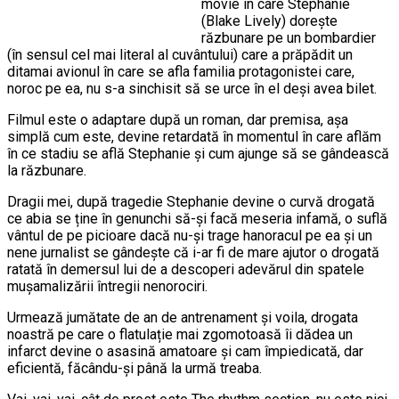
movie în care Stephanie
(Blake Lively) dorește
răzbunare pe un bombardier
(în sensul cel mai literal al cuvântului) care a prăpădit un
ditamai avionul în care se afla familia protagonistei care,
noroc pe ea, nu s-a sinchisit să se urce în el deși avea bilet.
Filmul este o adaptare după un roman, dar premisa, așa
simplă cum este, devine retardată în momentul în care aflăm
în ce stadiu se află Stephanie și cum ajunge să se gândească
la răzbunare.
Dragii mei, după tragedie Stephanie devine o curvă drogată
ce abia se ține în genunchi să-și facă meseria infamă, o suflă
vântul de pe picioare dacă nu-și trage hanoracul pe ea și un
nene jurnalist se gândește că i-ar fi de mare ajutor o drogată
ratată în demersul lui de a descoperi adevărul din spatele
mușamalizării întregii nenorociri.
Urmează jumătate de an de antrenament și voila, drogata
noastră pe care o flatulație mai zgomotoasă îi dădea un
infarct devine o asasină amatoare și cam împiedicată, dar
eficientă, făcându-și până la urmă treaba.