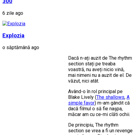
300
6 zile ago
Explozia
o săptămână ago
Dacă n-ați auzit de The rhythm
section stați pe treaba
voastră, nu aveți nicio vină,
mai nimeni nu a auzit de el. De
văzut, nici atât.
Având-o în rol principal pe
Blake Lively (
The shallows
,
A
simple favor
) m-am gândit că
dacă filmul o să fie nașpa,
măcar am cu ce-mi clăti ochii.
De principiu, The rhythm
section se vrea a fi un revenge