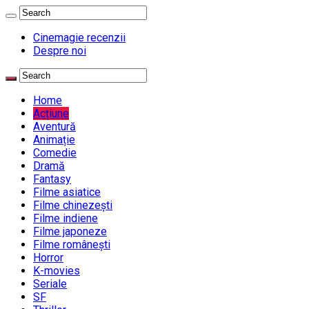
Cinemagie recenzii
Despre noi
Home
Acțiune
Aventură
Animație
Comedie
Dramă
Fantasy
Filme asiatice
Filme chinezești
Filme indiene
Filme japoneze
Filme românești
Horror
K-movies
Seriale
SF