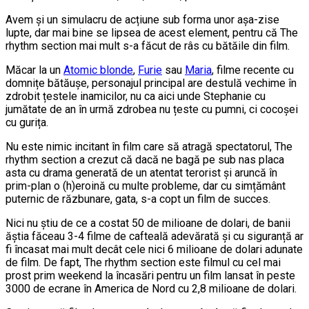
Avem și un simulacru de acțiune sub forma unor așa-zise
lupte, dar mai bine se lipsea de acest element, pentru că The
rhythm section mai mult s-a făcut de râs cu bătăile din film.
Măcar la un
Atomic blonde
,
Furie
sau
Maria
, filme recente cu
domnițe bătăușe, personajul principal are destulă vechime în
zdrobit țestele inamicilor, nu ca aici unde Stephanie cu
jumătate de an în urmă zdrobea nu țeste cu pumni, ci cocoșei
cu gurița.
Nu este nimic incitant în film care să atragă spectatorul, The
rhythm section a crezut că dacă ne bagă pe sub nas placa
asta cu drama generată de un atentat terorist și aruncă în
prim-plan o (h)eroină cu multe probleme, dar cu simțământ
puternic de răzbunare, gata, s-a copt un film de succes.
Nici nu știu de ce a costat 50 de milioane de dolari, de banii
ăștia făceau 3-4 filme de cafteală adevărată și cu siguranță ar
fi încasat mai mult decât cele nici 6 milioane de dolari adunate
de film. De fapt, The rhythm section este filmul cu cel mai
prost prim weekend la încasări pentru un film lansat în peste
3000 de ecrane în America de Nord cu 2,8 milioane de dolari.