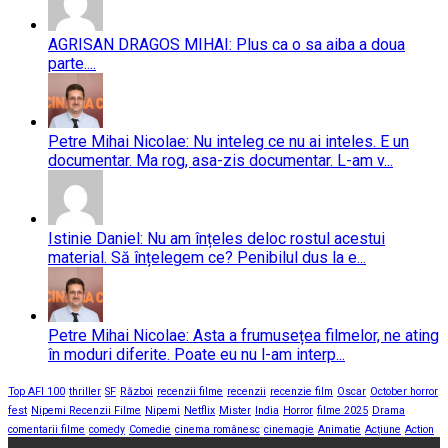
AGRISAN DRAGOS MIHAI: Plus ca o sa aiba a doua
parte....
Petre Mihai Nicolae: Nu inteleg ce nu ai inteles. E un
documentar. Ma rog, asa-zis documentar. L-am v...
Istinie Daniel: Nu am înțeles deloc rostul acestui
material. Să înțelegem ce? Penibilul dus la e...
Petre Mihai Nicolae: Asta a frumusețea filmelor, ne ating
în moduri diferite. Poate eu nu l-am interp...
Top AFI 100
thriller
SF
Război
recenzii filme
recenzii
recenzie film
Oscar
October horror
fest
Nipemi Recenzii Filme
Nipemi
Netflix
Mister
India
Horror
filme 2025
Drama
comentarii filme
comedy
Comedie
cinema românesc
cinemagie
Animatie
Acțiune
Action