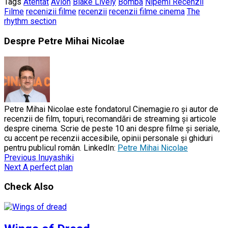
Tags
Atentat
Avion
Blake Lively
Bomba
Nipemi Recenzii
Filme
recenizii filme
recenzii
recenzii filme cinema
The
rhythm section
Despre Petre Mihai Nicolae
Petre Mihai Nicolae este fondatorul Cinemagie.ro și autor de
recenzii de film, topuri, recomandări de streaming și articole
despre cinema. Scrie de peste 10 ani despre filme și seriale,
cu accent pe recenzii accesibile, opinii personale și ghiduri
pentru publicul român. LinkedIn:
Petre Mihai Nicolae
Previous
Inuyashiki
Next
A perfect plan
Check Also