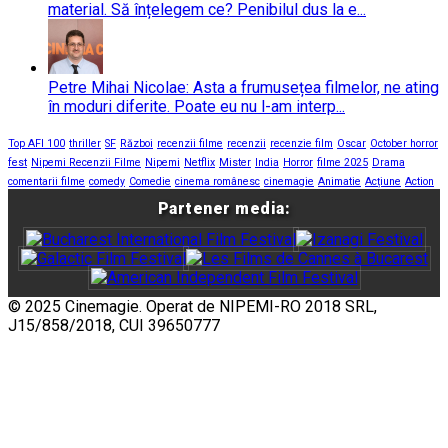
material. Să înțelegem ce? Penibilul dus la e...
Petre Mihai Nicolae: Asta a frumusețea filmelor, ne ating
în moduri diferite. Poate eu nu l-am interp...
Top AFI 100
thriller
SF
Război
recenzii filme
recenzii
recenzie film
Oscar
October horror
fest
Nipemi Recenzii Filme
Nipemi
Netflix
Mister
India
Horror
filme 2025
Drama
comentarii filme
comedy
Comedie
cinema românesc
cinemagie
Animatie
Acțiune
Action
Partener media:
© 2025 Cinemagie. Operat de NIPEMI-RO 2018 SRL,
J15/858/2018, CUI 39650777