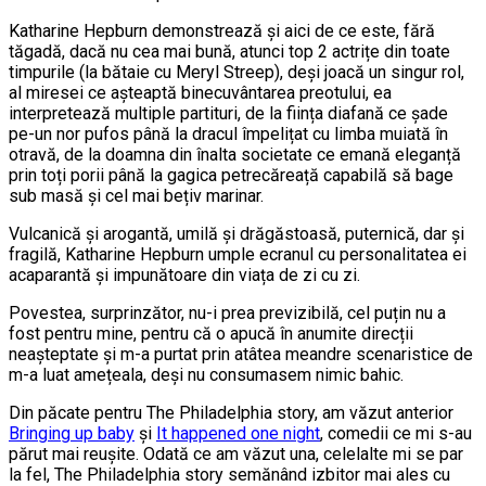
Katharine Hepburn demonstrează și aici de ce este, fără
tăgadă, dacă nu cea mai bună, atunci top 2 actrițe din toate
timpurile (la bătaie cu Meryl Streep), deși joacă un singur rol,
al miresei ce așteaptă binecuvântarea preotului, ea
interpretează multiple partituri, de la ființa diafană ce șade
pe-un nor pufos până la dracul împelițat cu limba muiată în
otravă, de la doamna din înalta societate ce emană eleganță
prin toți porii până la gagica petrecăreață capabilă să bage
sub masă și cel mai bețiv marinar.
Vulcanică și arogantă, umilă și drăgăstoasă, puternică, dar și
fragilă, Katharine Hepburn umple ecranul cu personalitatea ei
acaparantă și impunătoare din viața de zi cu zi.
Povestea, surprinzător, nu-i prea previzibilă, cel puțin nu a
fost pentru mine, pentru că o apucă în anumite direcții
neașteptate și m-a purtat prin atâtea meandre scenaristice de
m-a luat amețeala, deși nu consumasem nimic bahic.
Din păcate pentru The Philadelphia story, am văzut anterior
Bringing up baby
și
It happened one night
, comedii ce mi s-au
părut mai reușite. Odată ce am văzut una, celelalte mi se par
la fel, The Philadelphia story semănând izbitor mai ales cu