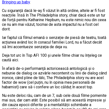
Bringing up baby
.
Cu siguranță dacă le-aș fi văzut în altă ordine, altele ar fi fost
reacțiile. Însă în The Philadelphia story, chiar dacă este un tur
de forță pentru Katharine Hepburn, nu este nimic nou din ceea
ce nu am mai văzut, tocmai de asta impactul nu a fost cel
dorit.
Iar faptul că filmul emană o senzație de piesă de teatru, toată
acțiunea având loc în conacul familiei Lord, nu a făcut decât
să îmi accentueze senzația de deja vu.
Deja tot urc în Top AFI 100 și unele filme chiar nu înțeleg ce
caută aici.
În afară de-o performanță actoricească antologică și o
nebunie de dialog ce azvârle necontenit cu linii de dialog când
ironice, când pline de tâlc, The Philadelphia story nu are acel
factor de wow (cel puțin, nu în opinia mea personală de
habarnist) care să-i confere un loc călduț în acest top.
Nu este deloc rău, cam de un 7, sub cele două filme pomenite
mai sus, dar cam atât. Este posibil să am această impresie și
din cauza epocii diferite și a mentalității schimbate a