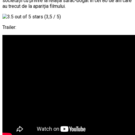
societății cu privire la relația sărac-bogat în cei 80 de ani care
au trecut de la apariția filmului.
(3,5 / 5)
Trailer: