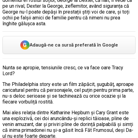
domeniul ei fostul soțior, George la Dexter, că nah, îl vede ca
pe un rival, Dexter la George, zeflemitor, având siguranța că
George nu-l poate depăși în prestații știți voi de care, și toți
ochii pe falșii amici de familie pentru că nimeni nu prea
înghite gălușca asta.
G
Adaugă-ne ca sursă preferată în Google
Nunta se apropie, tensiunile cresc, ce va face oare Tracy
Lord?
The Philadelphia story este un film zăpăcit, șugubăț, aproape
caricatural pentru că personajele, cel puțin pentru prima parte,
nu-s deloc serioase și se tachinează cu orice ocazie și la
fiecare vorbuliță rostită.
Mai ales relația dintre Katharine Hepburn și Cary Grant este
una explozivă, cei doi aruncându-și replici tăioase, pline de
venin amuzant, dar și priviri pline de dorință palpabilă și simți
că inima primadonei nu și-a găsit încă Făt Frumosul, deși Da-
ul nu este foarte departe.