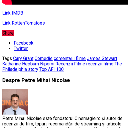
Link IMDB
Link RottenTomatoes
Share
Facebook
Twitter
Tags
Cary Grant
Comedie
comentarii filme
James Stewart
Katharine Hepburn
Nipemi Recenzii Filme
recenzii filme
The
Philadelphia story
Top AFI 100
Despre Petre Mihai Nicolae
Petre Mihai Nicolae este fondatorul Cinemagie.ro și autor de
recenzii de film, topuri, recomandări de streaming și articole