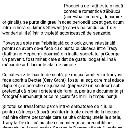
Producția de față este o nouă
comedie romantică zăbăucă
(screwball comedy, denumire
originală), se purta din greu în acea perioadă acest gen, acum
intră în horă și James Stewart (o să-i vină rândul cu It`s a
wonderful life) într-o tripletă actoricească de senzație.
Povestea este mai îmbârligată ca o ocluziune intestinală
pentru că avem de-a face cu o nuntă buclucașă între Tracy
(Katharine Hepburn), doamnă din înalta societate, și George,
un parvenit, fost miner, care a dat de gustul bogăției. Însă
măcar de ar fi lucrurile atât de simple.
Cu câteva zile înainte de nuntă, pe moșia familiei lui Tracy își
face apariția Dexter (Cary Grant), fostul ei soț, care mai aduce
după el și o pereche de jurnaliști (paparazzi în scutece) sub
pretextul că-s buni prieteni de familie, pentru a documenta și
fotografia amănunțit orice mișcare fac mirii în timpul nunții.
Și totul se transformă parcă într-o sărbătoare de 4 iulie
pentru că încep să sară scântei în toate direcțiile la fiecare
întâlnire dintre personaje care se uită chiorâș unele la altele,
Tracy la Dexter, că nu știe cu ce intenții se preumblă pe