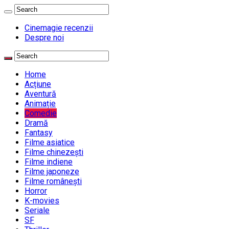
Cinemagie recenzii
Despre noi
Home
Acțiune
Aventură
Animație
Comedie
Dramă
Fantasy
Filme asiatice
Filme chinezești
Filme indiene
Filme japoneze
Filme românești
Horror
K-movies
Seriale
SF