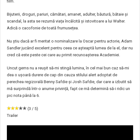
film.
Bijuterii, droguri, pariuri, cămătari, amanet, adulter, băutură, bătaie și
scandal, la asta se rezumă viața încâlcită și istovitoare a lui Walter.
Adică o cacofonie de toată frumusețea.
Nu știu dacă ar fi meritat o nominalizare la Oscar pentru actorie, Adam
Sandler jucând excelent pentru ceea ce așteaptă lumea de la el, dar nu
cred că este peste cei care au primit recunoașterea Academiei.
Uncut gems nu a reușit să-mi stingă lumina, în cel mai bun caz să-mi
dea o ușoară durere de cap din cauza stilului alert adoptat de
perechea regizorală Benny Safdie și Josh Safdie, dar care a izbutit să
mă surprindă într-o anume privință, fapt ce mă determină să-i ridic un
pic nota până la 6.
(3 / 5)
Trailer