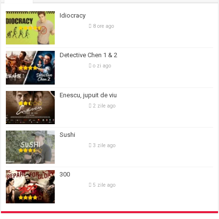
Idiocracy
8 ore ago
Detective Chen 1 & 2
o zi ago
Enescu, jupuit de viu
2 zile ago
Sushi
3 zile ago
300
5 zile ago