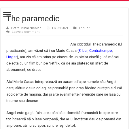
The paramedic
Petre Mihai Nicolae
11/02/2021
Thriller
Leave a comment
Am citit titlul, The paramedic (El
practicante), am văzut că-i cu Mario Casas (
El bar
,
Contratiempo
,
Hogar
), am zis că am prins pe cineva de un picior cinefil și că mă voi
delecta cu un film bun pe Netflix, că de aia plătesc un sfert de
abonament, ce dracu.
Aici Mario Casas interpretează un paramedic pe numele său Angel
care, alături de un coleg, se preumblă prin oraș făcând curățenie după
accidente de mașină, dar și alte evenimente nefericite care se lasă cu
traume sau decese.
Angel este gagiu fain, are acăsică o domniță frumușică foc pe care
tot încearcă să o lase borțoasă, dar ai lui înotători dau de pomană din
aripioare, că nu au spor, sunt leneși de tot.