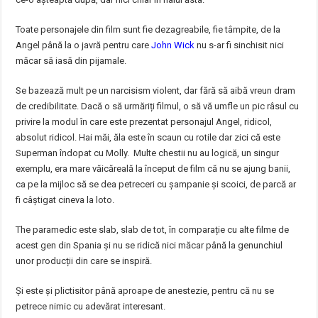
Toate personajele din film sunt fie dezagreabile, fie tâmpite, de la
Angel până la o javră pentru care
John Wick
nu s-ar fi sinchisit nici
măcar să iasă din pijamale.
Se bazează mult pe un narcisism violent, dar fără să aibă vreun dram
de credibilitate. Dacă o să urmăriți filmul, o să vă umfle un pic râsul cu
privire la modul în care este prezentat personajul Angel, ridicol,
absolut ridicol. Hai măi, ăla este în scaun cu rotile dar zici că este
Superman îndopat cu Molly. Multe chestii nu au logică, un singur
exemplu, era mare văicăreală la început de film că nu se ajung banii,
ca pe la mijloc să se dea petreceri cu șampanie și scoici, de parcă ar
fi câștigat cineva la loto.
The paramedic este slab, slab de tot, în comparație cu alte filme de
acest gen din Spania și nu se ridică nici măcar până la genunchiul
unor producții din care se inspiră.
Și este și plictisitor până aproape de anestezie, pentru că nu se
petrece nimic cu adevărat interesant.