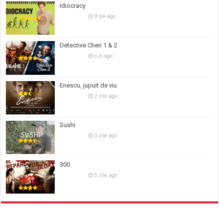
Idiocracy
9 ore ago
Detective Chen 1 & 2
o zi ago
Enescu, jupuit de viu
2 zile ago
Sushi
3 zile ago
300
5 zile ago