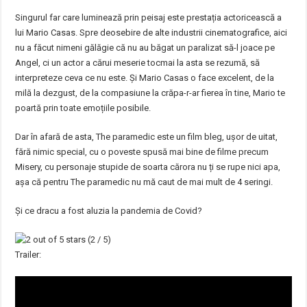
Singurul far care luminează prin peisaj este prestația actoricească a
lui Mario Casas. Spre deosebire de alte industrii cinematografice, aici
nu a făcut nimeni gălăgie că nu au băgat un paralizat să-l joace pe
Angel, ci un actor a cărui meserie tocmai la asta se rezumă, să
interpreteze ceva ce nu este. Și Mario Casas o face excelent, de la
milă la dezgust, de la compasiune la crăpa-r-ar fierea în tine, Mario te
poartă prin toate emoțiile posibile.
Dar în afară de asta, The paramedic este un film bleg, ușor de uitat,
fără nimic special, cu o poveste spusă mai bine de filme precum
Misery, cu personaje stupide de soarta cărora nu ți se rupe nici apa,
așa că pentru The paramedic nu mă caut de mai mult de 4 seringi.
Și ce dracu a fost aluzia la pandemia de Covid?
(2 / 5)
Trailer: