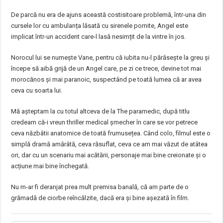
De parcă nu era de ajuns această costisitoare problemă, într-una din
cursele lor cu ambulanța lăsată cu sirenele pornite, Angel este
implicat într-un accident care-l lasă nesimțit de la vintre în jos.
Norocul lui se numește Vane, pentru că iubita nu-l părăsește la greu și
începe să aibă grijă de un Angel care, pe zi ce trece, devine tot mai
morocănos și mai paranoic, suspectând pe toată lumea că ar avea
ceva cu soarta lui.
Mă așteptam la cu totul altceva de la The paramedic, după titlu
credeam că-i vreun thriller medical șmecher în care se vor petrece
ceva năzbâtii anatomice de toată frumusețea. Când colo, filmul este o
simplă dramă amărâtă, ceva răsuflat, ceva ce am mai văzut de atâtea
ori, dar cu un scenariu mai acătării, personaje mai bine creionate și o
acțiune mai bine închegată.
Nu m-ar fi deranjat prea mult premisa banală, că am parte de o
grămadă de ciorbe reîncălzite, dacă era și bine așezată în film.