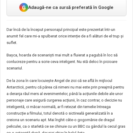
G
Adaugă-ne ca sursă preferată în Google
Dar încă de la început personajul principal este prezentat într-un
anumit fel care mi-a spulberat orice intenție de a fi alături de el trup și
suflet.
Bașca, hoarda de scenariști mai mult a fluierat a pagubă în loc să
conlucreze pentru a scrie ceva inteligent. Nu stă deloc în picioare
scenariul.
De la zona în care locuiește Angel de zici că se află în mijlocul
Antarcticii, pentru că părea că nimeni nu mai este prin preajmă pentru
a deranja răul mers al evenimentelor, până la acțiunile debile ale unor
personaje care asigură curgerea acțiunii, în caz contrar, o decizie nu
inteligentă, ci măcar normală, ar fi retezat din temelie întreaga
construcție a filmului, totul denotă o sictireală generalizată în a
creiona un scenariu apt. Mai înghit câte-o gogomănie de dragul
peliculei, ca o starletă ce se chinuie cu un BBC cu gândul la cecul gras
ce-o așteaptă după, dar nici chiar în halul ăsta.