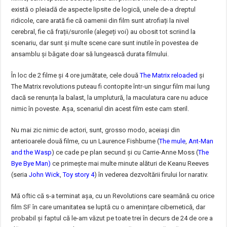
există o pleiadă de aspecte lipsite de logică, unele de-a dreptul
ridicole, care arată fie că oamenii din film sunt atrofiați la nivel
cerebral, fie că frații/surorile (alegeți voi) au obosit tot scriind la
scenariu, dar sunt și multe scene care sunt inutile în povestea de
ansamblu și băgate doar să lungească durata filmului.
În loc de 2 filme și 4 ore jumătate, cele două
The Matrix reloaded
și
The Matrix revolutions puteau fi contopite într-un singur film mai lung
dacă se renunța la balast, la umplutură, la maculatura care nu aduce
nimic în poveste. Așa, scenariul din acest film este cam steril.
Nu mai zic nimic de actori, sunt, grosso modo, aceiași din
anterioarele două filme, cu un Laurence Fishburne (
The mule
,
Ant-Man
and the Wasp
) ce cade pe plan secund și cu Carrie-Anne Moss (
The
Bye Bye Man
)
ce primește mai multe minute alături de Keanu Reeves
(seria
John Wick
,
Toy story 4
) în vederea dezvoltării firului lor narativ.
Mă oftic că s-a terminat așa, cu un Revolutions care seamănă cu orice
film SF în care umanitatea se luptă cu o amenințare cibernetică, dar
probabil și faptul că le-am văzut pe toate trei în decurs de 24 de ore a