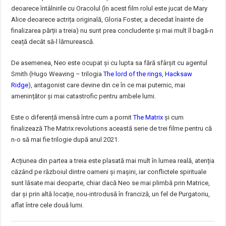
deoarece întâlnirile cu Oracolul (în acest film rolul este jucat de Mary
Alice deoarece actrița originală, Gloria Foster, a decedat înainte de
finalizarea părții a treia) nu sunt prea concludente și mai mult îl bagă-n
ceață decât să-l lămurească.
De asemenea, Neo este ocupat și cu lupta sa fără sfârșit cu agentul
Smith (Hugo Weaving – trilogia
The lord of the rings
,
Hacksaw
Ridge
), antagonist care devine din ce în ce mai puternic, mai
amenințător și mai catastrofic pentru ambele lumi.
Este o diferență imensă între cum a pornit
The Matrix
și cum
finalizează The Matrix revolutions această serie de trei filme pentru că
n-o să mai fie trilogie după anul 2021.
Acțiunea din partea a treia este plasată mai mult în lumea reală, atenția
căzând pe războiul dintre oameni și mașini, iar conflictele spirituale
sunt lăsate mai deoparte, chiar dacă Neo se mai plimbă prin Matrice,
dar și prin altă locație, nou-introdusă în franciză, un fel de Purgatoriu,
aflat între cele două lumi.