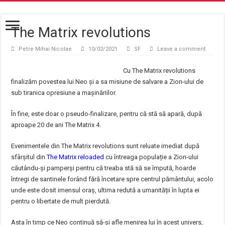
The Matrix revolutions
Petre Mihai Nicolae
10/02/2021
SF
Leave a comment
Cu The Matrix revolutions
finalizăm povestea lui Neo și a sa misiune de salvare a Zion-ului de
sub tiranica opresiune a mașinăriilor.
În fine, este doar o pseudo-finalizare, pentru că stă să apară, după
aproape 20 de ani The Matrix 4.
Evenimentele din The Matrix revolutions sunt reluate imediat după
sfârșitul din
The Matrix reloaded
cu întreaga populație a Zion-ului
căutându-și pamperși pentru că treaba stă să se împută, hoarde
întregi de santinele forând fără încetare spre centrul pământului, acolo
unde este dosit imensul oraș, ultima redută a umanității în lupta ei
pentru o libertate de mult pierdută.
Asta în timp ce Neo continuă să-și afle menirea lui în acest univers,