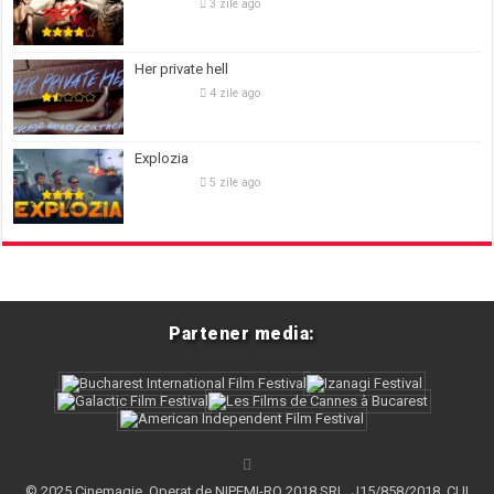
3 zile ago
Her private hell
4 zile ago
Explozia
5 zile ago
Partener media:
© 2025 Cinemagie. Operat de NIPEMI-RO 2018 SRL, J15/858/2018, CUI