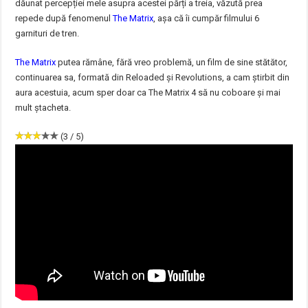
dăunat percepției mele asupra acestei părți a treia, văzută prea
repede după fenomenul
The Matrix
, așa că îi cumpăr filmului 6
garnituri de tren.
The Matrix
putea rămâne, fără vreo problemă, un film de sine stătător,
continuarea sa, formată din Reloaded și Revolutions, a cam știrbit din
aura acestuia, acum sper doar ca The Matrix 4 să nu coboare și mai
mult ștacheta.
(3 / 5)