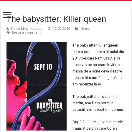
The babysitter: Killer queen
Petre Mihai Nicolae
12/09/2020
Horror
Leave a comment
The babysitter: Killer queen
este o continuare a filmului din
2017 pe care l-am văzut și la
acea vreme nu eram lovit de
mania de a scrie ceva despre
fiecare film urmărit, așa că nu
am recenzie la el.
The babysitter a fost un film
mediu, așa îl am notat în
catastif, nimic ieșit din comun.
După 2 ani de la evenimentele
traumatice prin care Cole a