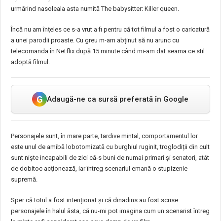
urmărind nasoleala asta numită The babysitter: Killer queen.
Încă nu am înțeles ce s-a vrut a fi pentru că tot filmul a fost o caricatură
a unei parodii proaste. Cu greu m-am abținut să nu arunc cu
telecomanda în Netflix după 15 minute când mi-am dat seama ce stil
adoptă filmul.
G
Adaugă-ne ca sursă preferată în Google
Personajele sunt, în mare parte, tardive mintal, comportamentul lor
este unul de amibă lobotomizată cu burghiul ruginit, troglodiții din cult
sunt niște incapabili de zici că-s buni de numai primari și senatori, atât
de dobitoc acționează, iar întreg scenariul emană o stupizenie
supremă.
Sper că totul a fost intenționat și că dinadins au fost scrise
personajele în halul ăsta, că nu-mi pot imagina cum un scenarist întreg