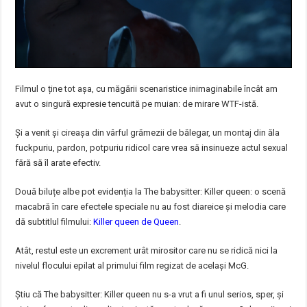
Filmul o ține tot așa, cu măgării scenaristice inimaginabile încât am
avut o singură expresie tencuită pe muian: de mirare WTF-istă.
Și a venit și cireașa din vârful grămezii de bălegar, un montaj din ăla
fuckpuriu, pardon, potpuriu ridicol care vrea să insinueze actul sexual
fără să îl arate efectiv.
Două biluțe albe pot evidenția la The babysitter: Killer queen: o scenă
macabră în care efectele speciale nu au fost diareice și melodia care
dă subtitlul filmului:
Killer queen de Queen
.
Atât, restul este un excrement urât mirositor care nu se ridică nici la
nivelul flocului epilat al primului film regizat de același McG.
Știu că The babysitter: Killer queen nu s-a vrut a fi unul serios, sper, și