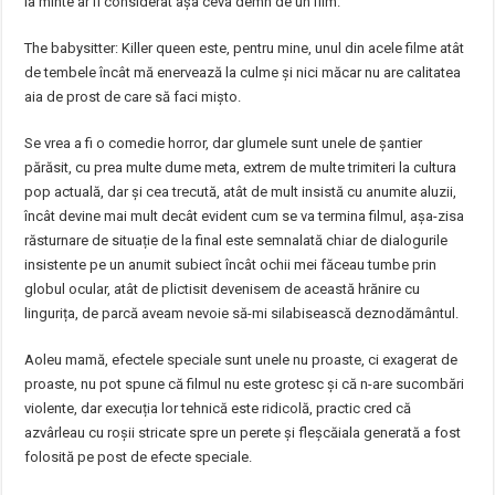
la minte ar fi considerat așa ceva demn de un film.
The babysitter: Killer queen este, pentru mine, unul din acele filme atât
de tembele încât mă enervează la culme și nici măcar nu are calitatea
aia de prost de care să faci mișto.
Se vrea a fi o comedie horror, dar glumele sunt unele de șantier
părăsit, cu prea multe dume meta, extrem de multe trimiteri la cultura
pop actuală, dar și cea trecută, atât de mult insistă cu anumite aluzii,
încât devine mai mult decât evident cum se va termina filmul, așa-zisa
răsturnare de situație de la final este semnalată chiar de dialogurile
insistente pe un anumit subiect încât ochii mei făceau tumbe prin
globul ocular, atât de plictisit devenisem de această hrănire cu
lingurița, de parcă aveam nevoie să-mi silabisească deznodământul.
Aoleu mamă, efectele speciale sunt unele nu proaste, ci exagerat de
proaste, nu pot spune că filmul nu este grotesc și că n-are sucombări
violente, dar execuția lor tehnică este ridicolă, practic cred că
azvârleau cu roșii stricate spre un perete și fleșcăiala generată a fost
folosită pe post de efecte speciale.