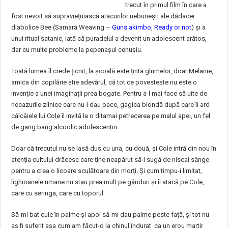
trecut în primul film în care a
fost nevoit să supraviețuiască atacurilor nebunești ale dădacei
diabolice Bee (Samara Weaving –
Guns akimbo
,
Ready or not
) și a
unui ritual satanic, iată că puradelul a devenit un adolescent arătos,
dar cu multe probleme la pepenașul cenușiu.
Toată lumea îl crede țicnit, la școală este ținta glumelor, doar Melanie,
amica din copilărie știe adevărul, că tot ce povestește nu este o
invenție a unei imaginații prea bogate. Pentru a-l mai face să uite de
necazurile zilnice care nu-i dau pace, gagica blondă după care îi ard
călcâiele lui Cole îl invită la o ditamai petrecerea pe malul apei, un fel
de gang bang alcoolic adolescentin.
Doar că trecutul nu se lasă dus cu una, cu două, și Cole intră din nou în
atenția cultului drăcesc care ține neapărut să-l sugă de niscai sânge
pentru a crea o licoare sculătoare din morți. Și cum timpu-i limitat,
lighioanele umane nu stau prea mult pe gânduri și îl atacă pe Cole,
care cu seringa, care cu toporul.
Să-mi bat cuie în palme și apoi să-mi dau palme peste față, și tot nu
aș fi suferit așa cum am făcut-o la chinul îndurat ca un erou martir