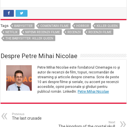
Tags
BABYSITTER
COMENTARII FILME
HORROR
KILLER QUEEN
NETFLIX
NIPEMI RECENZII FILME
RECENZII
RECENZII FILME
THE BABYSITTER: KILLER QUEEN
Despre Petre Mihai Nicolae
Petre Mihai Nicolae este fondatorul Cinemagie.ro și
autor de recenzii de film, topuri, recomandări de
streaming și articole despre cinema. Scrie de peste
10 ani despre filme și seriale, cu accent pe recenzii
accesibile, opinii personale și ghiduri pentru
publicul român. LinkedIn:
Petre Mihai Nicolae
Previous
The last crusade
Next
The kingdom of the crystal skull