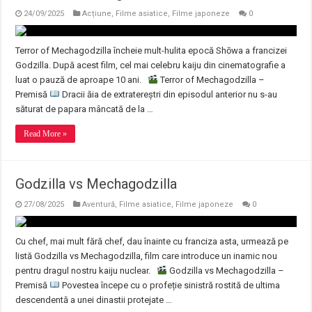
24/09/2025
Acțiune
,
Filme asiatice
,
Filme japoneze
0
Terror of Mechagodzilla încheie mult-hulita epocă Shōwa a francizei
Godzilla. După acest film, cel mai celebru kaiju din cinematografie a
luat o pauză de aproape 10 ani.
Terror of Mechagodzilla –
Premisă
Dracii ăia de extratereștri din episodul anterior nu s-au
săturat de papara mâncată de la …
Read More »
Godzilla vs Mechagodzilla
27/08/2025
Aventură
,
Filme asiatice
,
Filme japoneze
0
Cu chef, mai mult fără chef, dau înainte cu franciza asta, urmează pe
listă Godzilla vs Mechagodzilla, film care introduce un inamic nou
pentru dragul nostru kaiju nuclear.
Godzilla vs Mechagodzilla –
Premisă
Povestea începe cu o profeție sinistră rostită de ultima
descendentă a unei dinastii protejate …