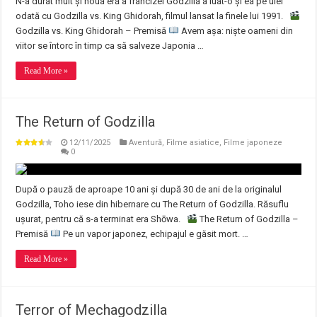
N-a durat mult și noua eră a francizei Godzilla a luat-o și ea pe ulei
odată cu Godzilla vs. King Ghidorah, filmul lansat la finele lui 1991.
Godzilla vs. King Ghidorah – Premisă
Avem așa: niște oameni din
viitor se întorc în timp ca să salveze Japonia …
Read More »
The Return of Godzilla
12/11/2025
Aventură
,
Filme asiatice
,
Filme japoneze
0
După o pauză de aproape 10 ani și după 30 de ani de la originalul
Godzilla, Toho iese din hibernare cu The Return of Godzilla. Răsuflu
ușurat, pentru că s-a terminat era Shōwa.
The Return of Godzilla –
Premisă
Pe un vapor japonez, echipajul e găsit mort. …
Read More »
Terror of Mechagodzilla