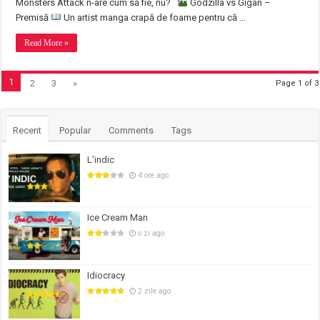
Monsters Attack n-are cum să fie, nu?
Godzilla vs Gigan –
Premisă
Un artist manga crapă de foame pentru că …
Read More »
1
2
3
»
Page 1 of 3
Recent
Popular
Comments
Tags
L’indic
4 ore ago
Ice Cream Man
o zi ago
Idiocracy
2 zile ago