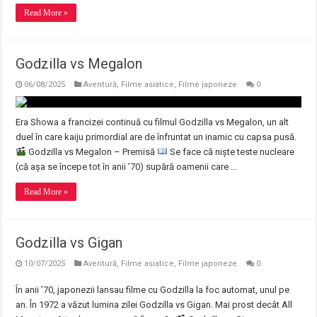
Read More »
Godzilla vs Megalon
06/08/2025
Aventură
,
Filme asiatice
,
Filme japoneze
0
Era Showa a francizei continuă cu filmul Godzilla vs Megalon, un alt
duel în care kaiju primordial are de înfruntat un inamic cu capsa pusă.
Godzilla vs Megalon – Premisă
Se face că niște teste nucleare
(că așa se începe tot în anii ’70) supără oamenii care …
Read More »
Godzilla vs Gigan
10/07/2025
Aventură
,
Filme asiatice
,
Filme japoneze
0
În anii ’70, japonezii lansau filme cu Godzilla la foc automat, unul pe
an. În 1972 a văzut lumina zilei Godzilla vs Gigan. Mai prost decât All