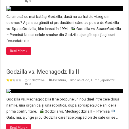
0
Cu cine să se mai bată și Godzilla, dacă nu cu fratele vitreg din
cosmos? Așa s-au gândit și producătorii când au pus-o de Godzilla
vs. SpaceGodzilla, film lansat în 1994.
Godzilla vs. SpaceGodzilla
– Premisă Niscai celule smulse din Godzilla ajung în spațiu și sunt
fecundate de …
Read More »
Godzilla vs. Mechagodzilla II
11/02/2026
Aventură
,
Filme asiatice
,
Filme japoneze
0
Godzilla vs. Mechagodzilla II ne propune un nou duel între cele două
namile, una organică și una robotică, după aproape 20 de ani de la
prima confruntare.
Godzilla vs. Mechagodzilla II – Premisă
Gata, mă, ajunge și cu Godzilla care face prăpăd ori de câte ori se …
Read More »