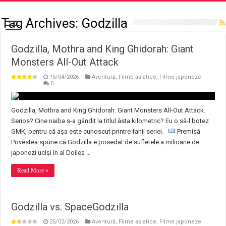
Tag Archives:
Godzilla
Godzilla, Mothra and King Ghidorah: Giant
Monsters All-Out Attack
15/04/2026
Aventură
,
Filme asiatice
,
Filme japoneze
0
Godzilla, Mothra and King Ghidorah: Giant Monsters All-Out Attack.
Serios? Cine naiba s-a gândit la titlul ăsta kilometric? Eu o să-l botez
GMK, pentru că așa este cunoscut printre fanii seriei.
Premisă
Povestea spune că Godzilla e posedat de sufletele a milioane de
japonezi uciși în al Doilea …
Read More »
Godzilla vs. SpaceGodzilla
25/02/2026
Aventură
,
Filme asiatice
,
Filme japoneze