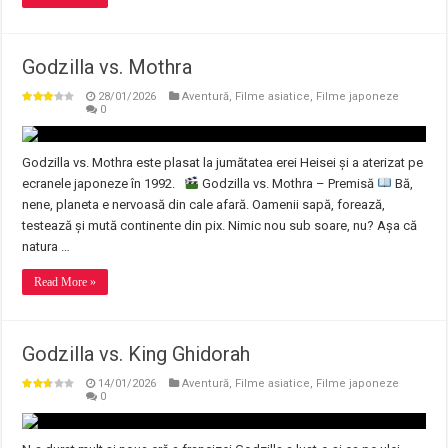
Godzilla vs. Mothra
28/01/2026
Aventură
,
Filme asiatice
,
Filme japoneze
0
Godzilla vs. Mothra este plasat la jumătatea erei Heisei și a aterizat pe
ecranele japoneze în 1992.
Godzilla vs. Mothra – Premisă
Bă,
nene, planeta e nervoasă din cale afară. Oamenii sapă, forează,
testează și mută continente din pix. Nimic nou sub soare, nu? Așa că
natura …
Read More »
Godzilla vs. King Ghidorah
14/01/2026
Aventură
,
Filme asiatice
,
Filme japoneze
0