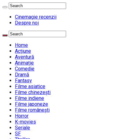
Cinemagie recenzii
Despre noi
Home
Acțiune
Aventură
Animație
Comedie
Dramă
Fantasy
Filme asiatice
Filme chinezești
Filme indiene
Filme japoneze
Filme românești
Horror
K-movies
Seriale
SF