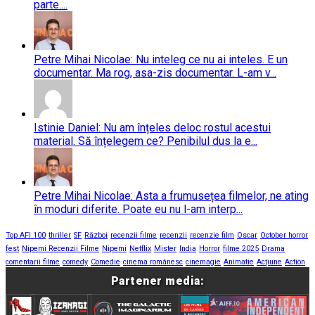
parte....
Petre Mihai Nicolae: Nu inteleg ce nu ai inteles. E un
documentar. Ma rog, asa-zis documentar. L-am v...
Istinie Daniel: Nu am înțeles deloc rostul acestui
material. Să înțelegem ce? Penibilul dus la e...
Petre Mihai Nicolae: Asta a frumusețea filmelor, ne ating
în moduri diferite. Poate eu nu l-am interp...
Top AFI 100
thriller
SF
Război
recenzii filme
recenzii
recenzie film
Oscar
October horror
fest
Nipemi Recenzii Filme
Nipemi
Netflix
Mister
India
Horror
filme 2025
Drama
comentarii filme
comedy
Comedie
cinema românesc
cinemagie
Animatie
Acțiune
Action
Partener media: