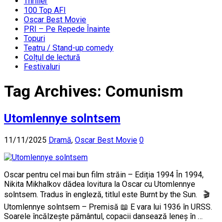
Thriller
100 Top AFI
Oscar Best Movie
PRI – Pe Repede Înainte
Topuri
Teatru / Stand-up comedy
Colțul de lectură
Festivaluri
Tag Archives:
Comunism
Utomlennye solntsem
11/11/2025
Dramă
,
Oscar Best Movie
0
Oscar pentru cel mai bun film străin – Ediția 1994 În 1994,
Nikita Mikhalkov dădea lovitura la Oscar cu Utomlennye
solntsem. Tradus în engleză, titlul este Burnt by the Sun. 🎬
Utomlennye solntsem – Premisă 📖 E vara lui 1936 în URSS.
Soarele încălzește pământul, copacii dansează leneș în …