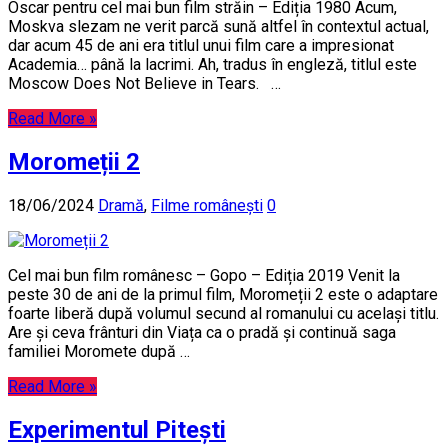
Oscar pentru cel mai bun film străin – Ediția 1980 Acum,
Moskva slezam ne verit parcă sună altfel în contextul actual,
dar acum 45 de ani era titlul unui film care a impresionat
Academia… până la lacrimi. Ah, tradus în engleză, titlul este
Moscow Does Not Believe in Tears. …
Read More »
Moromeții 2
18/06/2024
Dramă
,
Filme românești
0
Cel mai bun film românesc – Gopo – Ediția 2019 Venit la
peste 30 de ani de la primul film, Moromeții 2 este o adaptare
foarte liberă după volumul secund al romanului cu același titlu.
Are și ceva frânturi din Viața ca o pradă și continuă saga
familiei Moromete după …
Read More »
Experimentul Pitești