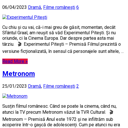
06/04/2023
Dramă
,
Filme românești
6
Cu chiu și cu vai, că-i mai greu de găsit, momentan, decât
Sfântul Graal, am reușit să văd Experimentul Pitești. Și nu
oriunde, ci la Cinema Europa. Dar despre partea asta mai
târziu. 🎬 Experimentul Pitești – Premisă Filmul prezintă o
versiune ficționalizată, în sensul că personajele sunt altele, …
Read More »
Metronom
25/01/2023
Dramă
,
Filme românești
2
Susțin filmul românesc. Când se poate la cinema, când nu,
atunci la TV precum Metronom văzut la TVR Cultural. 🎬
Metronom – Premisă Anul este 1972 și ne infiltrăm sub
acoperire într-o gașcă de adolescenți. Cum pe atunci nu era