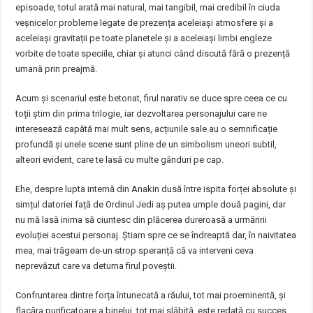
episoade, totul arată mai natural, mai tangibil, mai credibil în ciuda
veșnicelor probleme legate de prezența aceleiași atmosfere și a
aceleiași gravitații pe toate planetele și a aceleiași limbi engleze
vorbite de toate speciile, chiar și atunci când discută fără o prezență
umană prin preajmă.
Acum și scenariul este betonat, firul narativ se duce spre ceea ce cu
toții știm din prima trilogie, iar dezvoltarea personajului care ne
interesează capătă mai mult sens, acțiunile sale au o semnificație
profundă și unele scene sunt pline de un simbolism uneori subtil,
alteori evident, care te lasă cu multe gânduri pe cap.
Ehe, despre lupta internă din Anakin dusă între ispita forței absolute și
simțul datoriei față de Ordinul Jedi aș putea umple două pagini, dar
nu mă lasă inima să ciuntesc din plăcerea dureroasă a urmăririi
evoluției acestui personaj. Știam spre ce se îndreaptă dar, în naivitatea
mea, mai trăgeam de-un strop speranță că va interveni ceva
neprevăzut care va deturna firul poveștii.
Confruntarea dintre forța întunecată a răului, tot mai proeminentă, și
flacăra purificatoare a binelui, tot mai slăbită, este redată cu succes