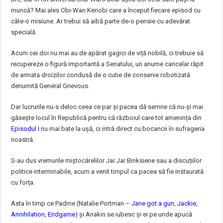
muncă? Mai ales Obi-Wan Kenobi care a început fiecare episod cu
câte-o misiune. Ar trebui să aibă parte de-o pensie cu adevărat
specială.
Acum cei doi nu mai au de apărat gagici de viță nobilă, ci trebuie să
recupereze o figură importantă a Senatului, un anume cancelar răpit
de armata droizilor condusă de o cutie de conserve robotizată
denumită General Grievous.
Dar lucrurile nu-s deloc ceea ce par și pacea dă semne că nu-și mai
găsește locul în Republică pentru că războiul care tot amenința din
Episodul I
nu mai bate la ușă, ci intră direct cu bocancii în sufrageria
noastră.
S-au dus vremurile miștocărelilor Jar Jar Binksiene sau a discuțiilor
politice interminabile, acum a venit timpul ca pacea să fie instaurată
cu forța.
Asta în timp ce Padme (Natalie Portman –
Jane got a gun
,
Jackie
,
Annihilation
,
Endgame
) și Anakin se iubesc și ei pe unde apucă