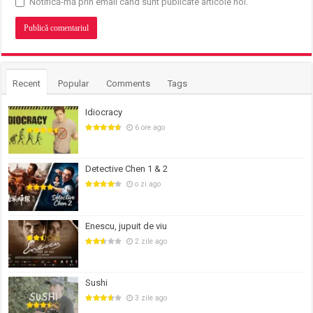
Notifică-mă prin email când sunt publicate articole noi.
Recent
Popular
Comments
Tags
Idiocracy
6 ore ago
Detective Chen 1 & 2
o zi ago
Enescu, jupuit de viu
2 zile ago
Sushi
3 zile ago