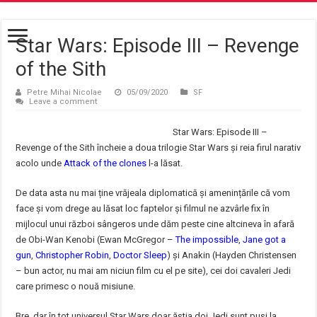
Star Wars: Episode III – Revenge
of the Sith
Petre Mihai Nicolae
05/09/2020
SF
Leave a comment
Star Wars: Episode III –
Revenge of the Sith încheie a doua trilogie Star Wars și reia firul narativ
acolo unde
Attack of the clones
l-a lăsat.
De data asta nu mai ține vrăjeala diplomatică și amenințările că vom
face și vom drege au lăsat loc faptelor și filmul ne azvârle fix în
mijlocul unui război sângeros unde dăm peste cine altcineva în afară
de Obi-Wan Kenobi (Ewan McGregor –
The impossible
,
Jane got a
gun
,
Christopher Robin
,
Doctor Sleep
) și Anakin (Hayden Christensen
– bun actor, nu mai am niciun film cu el pe site), cei doi cavaleri Jedi
care primesc o nouă misiune.
Bre, dar în tot universul Star Wars doar ăștia doi Jedi sunt puși la