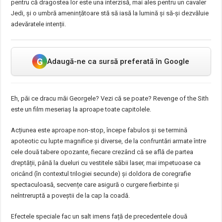
pentru că dragostea lor este una interzisă, mai ales pentru un cavaler
Jedi, și o umbră amenințătoare stă să iasă la lumină și să-și dezvăluie
adevăratele intenții.
G
Adaugă-ne ca sursă preferată în Google
Eh, păi ce dracu măi Georgele? Vezi că se poate? Revenge of the Sith
este un film meseriaș la aproape toate capitolele.
Acțiunea este aproape non-stop, începe fabulos și se termină
apoteotic cu lupte magnifice și diverse, de la confruntări armate între
cele două tabere opozante, fiecare crezând că se află de partea
dreptății, până la dueluri cu vestitele săbii laser, mai impetuoase ca
oricând (în contextul trilogiei secunde) și doldora de coregrafie
spectaculoasă, secvențe care asigură o curgere fierbinte și
neîntreruptă a poveștii de la cap la coadă.
Efectele speciale fac un salt imens față de precedentele două