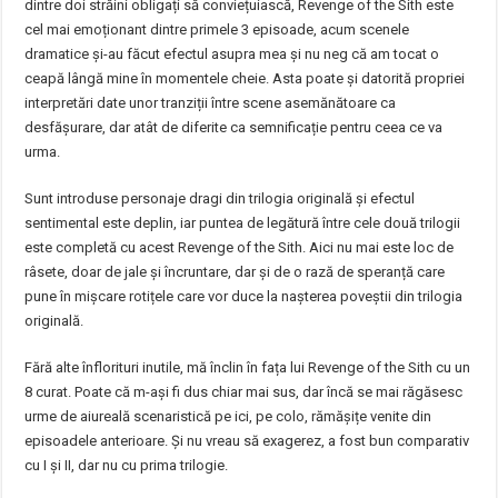
dintre doi străini obligați să conviețuiască, Revenge of the Sith este
cel mai emoționant dintre primele 3 episoade, acum scenele
dramatice și-au făcut efectul asupra mea și nu neg că am tocat o
ceapă lângă mine în momentele cheie. Asta poate și datorită propriei
interpretări date unor tranziții între scene asemănătoare ca
desfășurare, dar atât de diferite ca semnificație pentru ceea ce va
urma.
Sunt introduse personaje dragi din trilogia originală și efectul
sentimental este deplin, iar puntea de legătură între cele două trilogii
este completă cu acest Revenge of the Sith. Aici nu mai este loc de
râsete, doar de jale și încruntare, dar și de o rază de speranță care
pune în mișcare rotițele care vor duce la nașterea poveștii din trilogia
originală.
Fără alte înflorituri inutile, mă înclin în fața lui Revenge of the Sith cu un
8 curat. Poate că m-ași fi dus chiar mai sus, dar încă se mai răgăsesc
urme de aiureală scenaristică pe ici, pe colo, rămășițe venite din
episoadele anterioare. Și nu vreau să exagerez, a fost bun comparativ
cu I și II, dar nu cu prima trilogie.