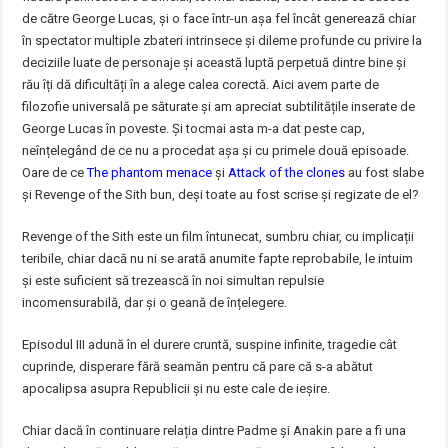
de către George Lucas, și o face într-un așa fel încât generează chiar
în spectator multiple zbateri intrinsece și dileme profunde cu privire la
deciziile luate de personaje și această luptă perpetuă dintre bine și
rău îți dă dificultăți în a alege calea corectă. Aici avem parte de
filozofie universală pe săturate și am apreciat subtilitățile inserate de
George Lucas în poveste. Și tocmai asta m-a dat peste cap,
neînțelegând de ce nu a procedat așa și cu primele două episoade.
Oare de ce
The phantom menace
și
Attack of the clones
au fost slabe
și Revenge of the Sith bun, deși toate au fost scrise și regizate de el?
Revenge of the Sith este un film întunecat, sumbru chiar, cu implicații
teribile, chiar dacă nu ni se arată anumite fapte reprobabile, le intuim
și este suficient să trezească în noi simultan repulsie
incomensurabilă, dar și o geană de înțelegere.
Episodul III adună în el durere cruntă, suspine infinite, tragedie cât
cuprinde, disperare fără seamăn pentru că pare că s-a abătut
apocalipsa asupra Republicii și nu este cale de ieșire.
Chiar dacă în continuare relația dintre Padme și Anakin pare a fi una