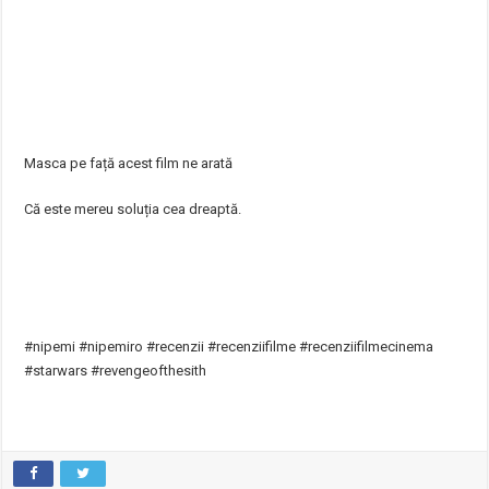
Masca pe față acest film ne arată
Că este mereu soluția cea dreaptă.
#nipemi #nipemiro #recenzii #recenziifilme #recenziifilmecinema
#starwars #revengeofthesith