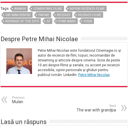
Tags
ANAKIN
COMENTARII FILME
NIPEMI RECENZII FILME
OBI WAN KENOBI
PADME
RECENZII
RECENZII FILME
REVENGE OF THE SITH
SF
STAR WARS
YODA
Despre Petre Mihai Nicolae
Petre Mihai Nicolae este fondatorul Cinemagie.ro și
autor de recenzii de film, topuri, recomandări de
streaming și articole despre cinema. Scrie de peste
10 ani despre filme și seriale, cu accent pe recenzii
accesibile, opinii personale și ghiduri pentru
publicul român. LinkedIn:
Petre Mihai Nicolae
Previous
Mulan
Next
The war with grandpa
Lasă un răspuns