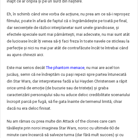
inapt ce ar oripila și pe un surd din naștere.
Eh, în schimb când vine vorba de acțiune, nu prea am ce să-i reproșez
filmului, poate în afară de faptul că o îngrămădește pe toată pe final,
dar secvențele de război interplanetar sunt unele grandioase, și
efectele speciale sunt mai pământești, mai adecvate, nu mai sunt atât
de lucioase încât îți venea să-ți faci freza în toate navele ce sticleau la
perfecție și nici nu mai par atât de contrafăcute încât te întrebai când
au ajuns chinezii aici.
Este mai serios decât
The phantom menace
, nu mai are acel ton
jucăuș, semn că ne îndreptăm cu pași repezi spre partea întunecată
din Star Wars, dar interpretarea fadă a lui Hayden Christensen a răpit
orice urmă de emoție (de bucurie sau de tristețe) și graba
caracterizării personajului său nu aduce deloc credibilitate scenariului
încropit parcă pe fugă, să fie gata înainte de termenul limită, chiar
dacă nu era deloc finisat.
Nu am rămas cu prea multe din Attack of the clones care cam
tăvălește prin noroi imaginea Star Wars, noroc cu ultimele 60 de
minute care încearcă să salveze turma (dar fără mult succes) și cu