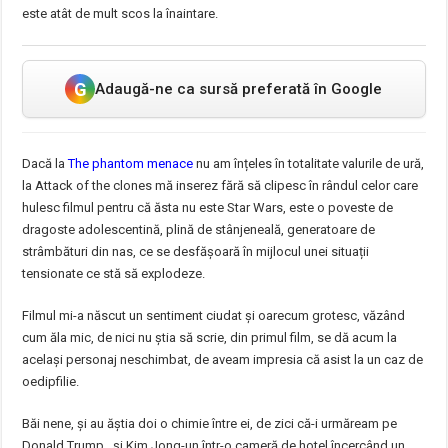
este atât de mult scos la înaintare.
G
Adaugă-ne ca sursă preferată în Google
Dacă la
The phantom menace
nu am înțeles în totalitate valurile de ură,
la Attack of the clones mă inserez fără să clipesc în rândul celor care
hulesc filmul pentru că ăsta nu este Star Wars, este o poveste de
dragoste adolescentină, plină de stânjeneală, generatoare de
strâmbături din nas, ce se desfășoară în mijlocul unei situații
tensionate ce stă să explodeze.
Filmul mi-a născut un sentiment ciudat și oarecum grotesc, văzând
cum ăla mic, de nici nu știa să scrie, din primul film, se dă acum la
același personaj neschimbat, de aveam impresia că asist la un caz de
oedipfilie.
Băi nene, și au ăștia doi o chimie între ei, de zici că-i urmăream pe
Donald Trump și Kim Jong-un într-o cameră de hotel încercând un