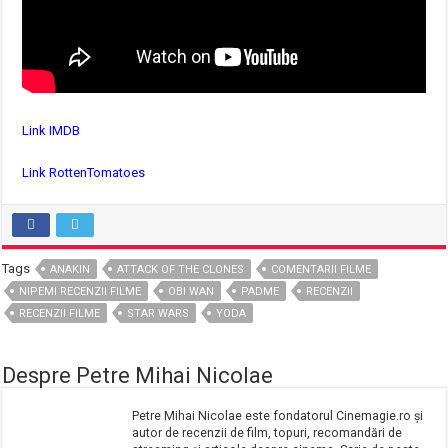
Link IMDB
Link RottenTomatoes
Tags
ANAKIN
ATTACK OF THE CLONES
COMENTARII FILME
NIPEMI RECENZII FILME
OBI WAN
PADME
RECENZII
RECENZII FILME
STAR WARS
YODA
Despre Petre Mihai Nicolae
Petre Mihai Nicolae este fondatorul Cinemagie.ro și
autor de recenzii de film, topuri, recomandări de