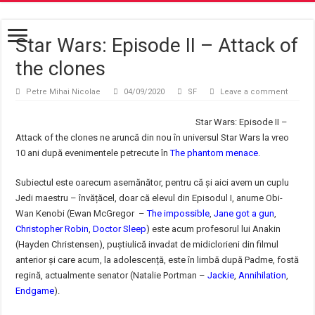
Star Wars: Episode II – Attack of
the clones
Petre Mihai Nicolae
04/09/2020
SF
Leave a comment
Star Wars: Episode II –
Attack of the clones ne aruncă din nou în universul Star Wars la vreo
10 ani după evenimentele petrecute în
The phantom menace
.
Subiectul este oarecum asemănător, pentru că și aici avem un cuplu
Jedi maestru – învățăcel, doar că elevul din Episodul I, anume Obi-
Wan Kenobi (Ewan McGregor –
The impossible
,
Jane got a gun
,
Christopher Robin
,
Doctor Sleep
) este acum profesorul lui Anakin
(Hayden Christensen), puștiulică invadat de midiclorieni din filmul
anterior și care acum, la adolescență, este în limbă după Padme, fostă
regină, actualmente senator (Natalie Portman –
Jackie
,
Annihilation
,
Endgame
).