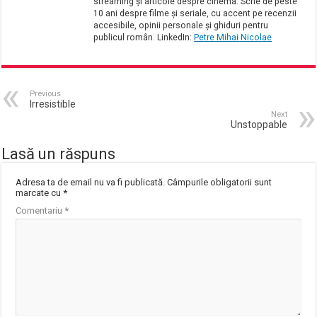
streaming și articole despre cinema. Scrie de peste
10 ani despre filme și seriale, cu accent pe recenzii
accesibile, opinii personale și ghiduri pentru
publicul român. LinkedIn:
Petre Mihai Nicolae
Previous
Irresistible
Next
Unstoppable
Lasă un răspuns
Adresa ta de email nu va fi publicată.
Câmpurile obligatorii sunt
marcate cu
*
Comentariu
*