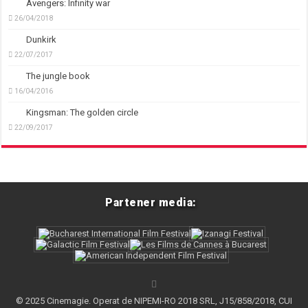
Avengers: Infinity war
26/04/2018
Dunkirk
22/07/2017
The jungle book
16/04/2016
Kingsman: The golden circle
22/09/2017
Partener media:
© 2025 Cinemagie. Operat de NIPEMI-RO 2018 SRL, J15/858/2018, CUI