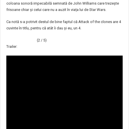
coloana sonoră impecabilă semnată de John Williams care trezește
frisoane chiar și celui care nu a auzit în viața lui de Star Wars.
Ca notă s-a potrivit destul de bine faptul că Attack of the clones are 4
cuvinte în titlu, pentru că atât îi dau și eu, un 4.
(2 / 5)
Trailer: