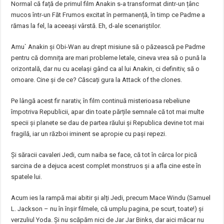
Normal că față de primul film Anakin s-a transformat dintr-un țânc
mucos într-un Făt Frumos excitat în permanență, în timp ce Padme a
rămas la fel, la aceeași vârstă. Eh, d-ale scenariștilor.
Amu` Anakin și Obi-Wan au drept misiune să o păzească pe Padme
pentru că domnița are mari probleme letale, cineva vrea să o pună la
orizontală, dar nu cu același gând ca al lui Anakin, ci definitiv, să o
omoare. Cine și de ce? Căscați gura la Attack of the clones.
Pe lângă acest fir narativ, în film continuă misterioasa rebeliune
împotriva Republicii, apar din toate părțile semnale că tot mai multe
specii și planete se dau de partea răului și Republica devine tot mai
fragilă, iar un război iminent se apropie cu pași repezi.
Și săracii cavaleri Jedi, cum naiba se face, că tot în cârca lor pică
sarcina de a dejuca acest complet monstruos și a afla cine este în
spatele lui.
Acum ies la rampă mai abitir și alți Jedi, precum Mace Windu (Samuel
L. Jackson – nu în înșir filmele, că umplu pagina, pe scurt, toate!) și
verzuliul Yoda. Și nu scăpăm nici de Jar Jar Binks, dar aici măcar nu