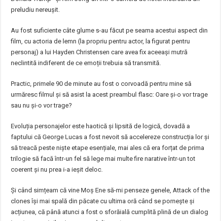
preludiu nereușit.
Au fost suficiente câte glume s-au făcut pe seama acestui aspect din
film, cu actoria de lemn (la propriu pentru actor, la figurat pentru
personaj) a lui Hayden Christensen care avea fix aceeași mutră
neclintită indiferent de ce emoții trebuia să transmită.
Practic, primele 90 de minute au fost o corvoadă pentru mine să
urmăresc filmul și să asist la acest preambul flasc: Oare și-o vor trage
sau nu și-o vor trage?
Evoluția personajelor este haotică și lipsită de logică, dovadă a
faptului că George Lucas a fost nevoit să accelereze construcția lor și
să treacă peste niște etape esențiale, mai ales că era forțat de prima
trilogie să facă într-un fel să lege mai multe fire narative într-un tot
coerent și nu prea i-a ieșit deloc.
Și când simțeam că vine Moș Ene să-mi penseze genele, Attack of the
clones își mai spală din păcate cu ultima oră când se pornește și
acțiunea, că până atunci a fost o sforăială cumplită plină de un dialog