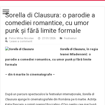
Sorella di Clausura: o parodie a
comediei romantice, cu umor
punk și fără limite formale
Petre Mihai Nicolae
27/01/2026
Festivaluri
Leave a comment
Sorella di Clausura
, în regia
Ivanei Mladenović: o
parodie a comediei romantice, cu umor punk și fără limite
formale
– din 6 martie în cinematografe –
După un parcurs spectaculos la festivaluri internaționale,
Sorella di
Clausura
ajunge în cinematografele din România pe 6 martie. Actrița
Katia Pascariu a primit premiul Boccalino d’Oro pentru cea mai bună