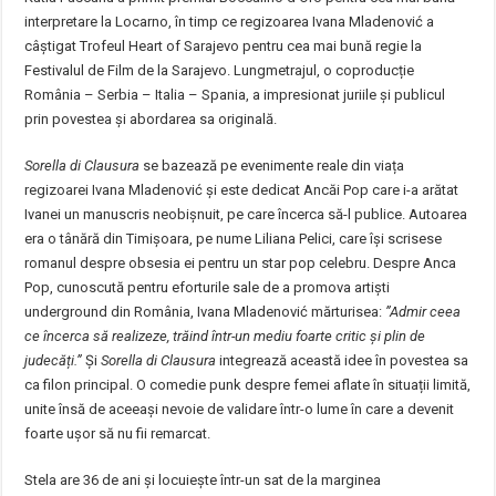
interpretare la Locarno, în timp ce regizoarea Ivana Mladenović a
câștigat Trofeul Heart of Sarajevo pentru cea mai bună regie la
Festivalul de Film de la Sarajevo. Lungmetrajul, o coproducție
România – Serbia – Italia – Spania, a impresionat juriile și publicul
prin povestea și abordarea sa originală.
Sorella di Clausura
se bazează pe evenimente reale din viața
regizoarei Ivana Mladenović și este dedicat Ancăi Pop care i-a arătat
Ivanei un manuscris neobișnuit, pe care încerca să-l publice. Autoarea
era o tânără din Timișoara, pe nume Liliana Pelici, care își scrisese
romanul despre obsesia ei pentru un star pop celebru. Despre Anca
Pop, cunoscută pentru eforturile sale de a promova artiști
underground din România, Ivana Mladenović mărturisea:
”Admir ceea
ce încerca să realizeze, trăind într-un mediu foarte critic și plin de
judecăți.”
Și
Sorella di Clausura
integrează această idee în povestea sa
ca filon principal. O comedie punk despre femei aflate în situații limită,
unite însă de aceeași nevoie de validare într-o lume în care a devenit
foarte ușor să nu fii remarcat.
Stela are 36 de ani și locuiește într-un sat de la marginea