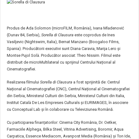
Produs de Ada Solomon (microFILM, România), Ivana Mladenović
(Dunav 84, Serbia),
Sorella di Clausura
este coprodus de Ines
Vasiljevic (Nightswim, Italia), Bernat Manzano (Boogaloo Films,
Spania). Producătorii executivi sunt Diana Caravia, Marija Lero și
Montse Pujol Solà. Producător asociat: Theo Nissim. Filmul este
distribuit de microMultilateral cu sprijinul Centrului Național al
Cinematografiei.
Realizarea filmului
Sorella di Clausura
a fost sprijinită de: Centrul
Național al Cinematografiei (CNC), Centrul Național al Cinematografiei
din Serbia, Ministerul Culturii din Serbia, Ministerul Culturii din Italia,
Institut Català De Les Empreses Culturals și EURIMAGES, în asociere
cu Conceptual Lab și în colaborare cu Televiziunea Română.
Cu participarea finanțatorilor: Cinema City România, Dr. Oetker,
Farmaciile Alphega, Bilka Steel, Vitrina Advertising, Boromir, Aqua
Carpatica, Essence Mediacom, Avanpost Media (România) și Ton Ide,