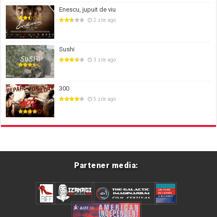
Enescu, jupuit de viu
2 zile ago
Sushi
3 zile ago
300
5 zile ago
Partener media: