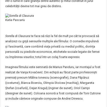
într-o lume în care granița dintre autentic și mitul construit în jurul
celebrității devine tot mai greu de distins.
Katia Pascariu
Sorella di Clausura
te face să râzi la fel de mult pe cât te provoacă să
analizezi cu grijă sensurile multiple ale filmului. O comedie impulsivă
și fascinantă, care combină viața privată cu mediul politic, dorința
personală cu piedicile economice, etichetele sociale legate de femei
cu împlinirea visurilor, totul într-un colaj foarte expresiv.
Imaginea filmului este semnată de Marius Panduru, iar montajul a fost
realizat de Vanja Kovačević. Din echipă au făcut parte profesioniști
premiați precum Mălina Ionescu (scenografie), Dana Păpăruz
(costume), Bianca Boeroiu, Olimpia Stoicea (machiaj), Margareta
Ștefan (coafură), Dejan Kragulj (inginer de sunet), Oriol Campi
(designer de sunet). Coloana sonoră a fost compusă de Toni Cutrone
și include cântece originale compuse de Andrei Dinescu.