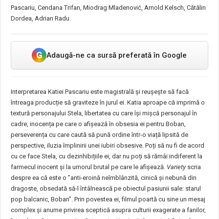
Pascariu, Cendana Trifan, Miodrag Mladenović, Arnold Kelsch, Cătălin
Dordea, Adrian Radu.
G
Adaugă-ne ca sursă preferată în Google
Interpretarea Katiei Pascariu este magistrală și reușește să facă
întreaga producție să graviteze în jurul ei. Katia aproape că imprimă o
textură personajului Stela, libertatea cu care își mișcă personajul în
cadre, inocența pe care o afișează în obsesia ei pentru Boban,
perseverența cu care caută să pună ordine într-o viață lipsită de
perspective, iluzia împlinirii unei iubiri obsesive. Poți să nu fi de acord
cu ce face Stela, cu dezinhibițiile ei, dar nu poți să rămâi indiferent la
farmecul inocent și la umorul brutal pe care le afișează.
Variety
scria
despre ea că este o ”anti-eroină neîmblânzită, cinică și nebună din
dragoste, obsedată să-l întâlnească pe obiectul pasiunii sale: starul
pop balcanic, Boban”. Prin povestea ei, filmul poartă cu sine un mesaj
complex și anume privirea sceptică asupra culturii exagerate a fanilor,