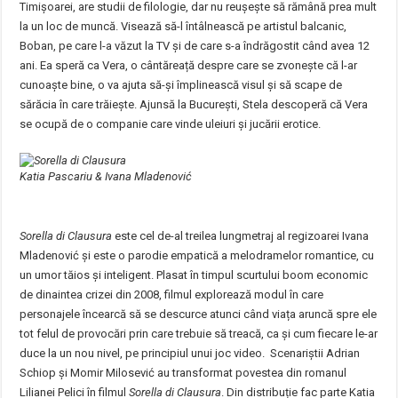
Timișoarei, are studii de filologie, dar nu reușește să rămână prea mult
la un loc de muncă. Visează să-l întâlnească pe artistul balcanic,
Boban, pe care l-a văzut la TV și de care s-a îndrăgostit când avea 12
ani. Ea speră ca Vera, o cântăreață despre care se zvonește că l-ar
cunoaște bine, o va ajuta să-și împlinească visul și să scape de
sărăcia în care trăiește. Ajunsă la București, Stela descoperă că Vera
se ocupă de o companie care vinde uleiuri și jucării erotice.
Katia Pascariu & Ivana Mladenović
Sorella di Clausura
este cel de-al treilea lungmetraj al regizoarei Ivana
Mladenović și este o parodie empatică a melodramelor romantice, cu
un umor tăios și inteligent. Plasat în timpul scurtului boom economic
de dinaintea crizei din 2008, filmul explorează modul în care
personajele încearcă să se descurce atunci când viața aruncă spre ele
tot felul de provocări prin care trebuie să treacă, ca și cum fiecare le-ar
duce la un nou nivel, pe principiul unui joc video. Scenariștii Adrian
Schiop și Momir Milosević au transformat povestea din romanul
Lilianei Pelici în filmul
Sorella di Clausura
. Din distribuție fac parte Katia