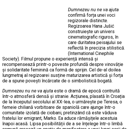
Dumnezeu nu ne va ajuta
confirmă forța unei voci
regizorale distincte.
Regizoarea Hana Jušić
construiește un univers
cinematografic riguros, în
care duritatea peisajului se
reflectă în precizia stilistică.
(International Cinephile
Society). Filmul propune o experiență intensă și
recompensează printr-o poveste profundă despre vinovăție
și solidaritate feminină ca formă de sprijin. Cel de-al doilea
lungmetraj al regizoarei susține maturizarea artistică și forța
de a spune povești încărcate de o simbolistică bogată.
Dumnezeu nu ne va ajuta
este o dramă de epocă contruită
într-o atmosferă densă și stranie. Acțiunea, plasată în Croația
de la începutul secolului al XX-lea, o urmărește pe Teresa, o
femeie chiliană vorbitoare de spaniolă care ajunge într-o
comunitate izolată de ciobani, pretinzând că este văduva
fratelui lor emigrant, Marko. Ea aduce rămășițele acestuia
înapoi acasă. Lipsa posibilității de a se înțelege într-o limbă