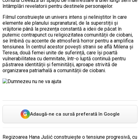
comună creează un spațiu de manifestare a unei lungi serii de
întâmplări revelatorii pentru destinele personajelor.
Filmul construiește un univers intens și neliniștitor în care
elemente ale planului supranatural, de la superstiții și
vrăjitorie până la prezența constantă a ideii de păcat în
puternic contrapunct cu religiozitatea comunității de ciobani,
se îmbină cu accente de atmosferă horror pentru a amplifica
tensiunea. În centrul acestor povești stranii se află Milena și
Teresa, două femei unite de suferință, care își poartă
vulnerabilitatea cu demnitate, într-o luptă continuă pentru
păstrarea identității și feminității, aproape strivită de
organizarea patriarhală a comunității de ciobani.
G
Adaugă-ne ca sursă preferată în Google
Regizoarea Hana Jušić construiește o tensiune progresivă, cu