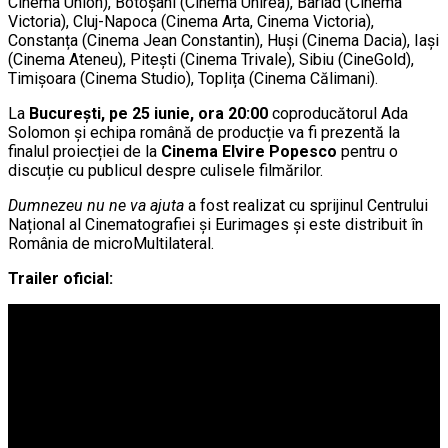
Cinema Union), Botoșani (Cinema Unirea), Bârlad (Cinema
Victoria), Cluj-Napoca (Cinema Arta, Cinema Victoria),
Constanța (Cinema Jean Constantin), Huși (Cinema Dacia), Iași
(Cinema Ateneu), Pitești (Cinema Trivale), Sibiu (CineGold),
Timișoara (Cinema Studio), Toplița (Cinema Călimani).
La
București, pe 25 iunie, ora 20:00
coproducătorul Ada
Solomon și echipa română de producție va fi prezentă la
finalul proiecției de la
Cinema Elvire Popesco
pentru o
discuție cu publicul despre culisele filmărilor.
Dumnezeu nu ne va ajuta
a fost realizat cu sprijinul Centrului
Național al Cinematografiei și Eurimages și este distribuit în
România de microMultilateral.
Trailer oficial: