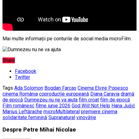
Mai multe informații pe conturile de social media microFilm.
Share
Facebook
Twitter
Tags
Ada Solomon
Bogdan Farcaș
Cinema Elvire Popesco
cinema România
coproducție europeană
Diana Caravia
dramă
de epocă
Dumnezeu nu ne va ajuta
film croat
film de epocă
Film românesc
filme iunie 2026
God Will Not Help
Hana Jušić
Marius Leftărache
microMultilateral
premiere cinema
solidaritate feminină
Supranatural
vinovăție
Despre Petre Mihai Nicolae