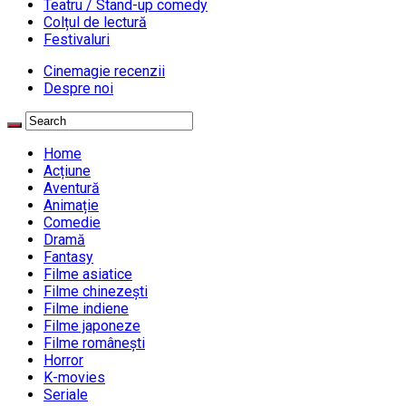
Teatru / Stand-up comedy
Colțul de lectură
Festivaluri
Cinemagie recenzii
Despre noi
Home
Acțiune
Aventură
Animație
Comedie
Dramă
Fantasy
Filme asiatice
Filme chinezești
Filme indiene
Filme japoneze
Filme românești
Horror
K-movies
Seriale