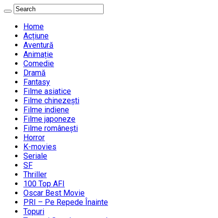
Home
Acțiune
Aventură
Animație
Comedie
Dramă
Fantasy
Filme asiatice
Filme chinezești
Filme indiene
Filme japoneze
Filme românești
Horror
K-movies
Seriale
SF
Thriller
100 Top AFI
Oscar Best Movie
PRI – Pe Repede Înainte
Topuri