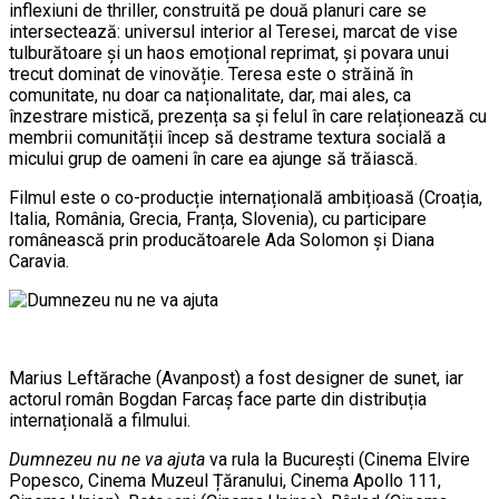
inflexiuni de thriller, construită pe două planuri care se
intersectează: universul interior al Teresei, marcat de vise
tulburătoare și un haos emoțional reprimat, și povara unui
trecut dominat de vinovăție. Teresa este o străină în
comunitate, nu doar ca naționalitate, dar, mai ales, ca
înzestrare mistică, prezența sa și felul în care relaționează cu
membrii comunității încep să destrame textura socială a
micului grup de oameni în care ea ajunge să trăiască.
Filmul este o co-producție internațională ambițioasă (Croația,
Italia, România, Grecia, Franța, Slovenia), cu participare
românească prin producătoarele Ada Solomon și Diana
Caravia.
Marius Leftărache (Avanpost) a fost designer de sunet, iar
actorul român Bogdan Farcaș face parte din distribuția
internațională a filmului.
Dumnezeu nu ne va ajuta
va rula la București (Cinema Elvire
Popesco, Cinema Muzeul Țăranului, Cinema Apollo 111,