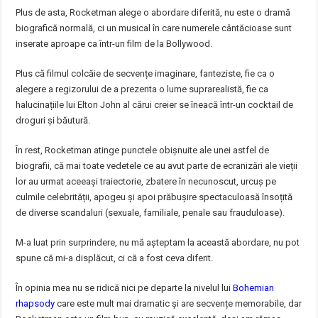
Plus de asta, Rocketman alege o abordare diferită, nu este o dramă
biografică normală, ci un musical în care numerele cântăcioase sunt
inserate aproape ca într-un film de la Bollywood.
Plus că filmul colcăie de secvențe imaginare, fanteziste, fie ca o
alegere a regizorului de a prezenta o lume suprarealistă, fie ca
halucinațiile lui Elton John al cărui creier se îneacă într-un cocktail de
droguri și băutură.
În rest, Rocketman atinge punctele obișnuite ale unei astfel de
biografii, că mai toate vedetele ce au avut parte de ecranizări ale vieții
lor au urmat aceeași traiectorie, zbatere în necunoscut, urcuș pe
culmile celebrității, apogeu și apoi prăbușire spectaculoasă însoțită
de diverse scandaluri (sexuale, familiale, penale sau frauduloase).
M-a luat prin surprindere, nu mă așteptam la această abordare, nu pot
spune că mi-a displăcut, ci că a fost ceva diferit.
În opinia mea nu se ridică nici pe departe la nivelul lui
Bohemian
rhapsody
care este mult mai dramatic și are secvențe memorabile, dar