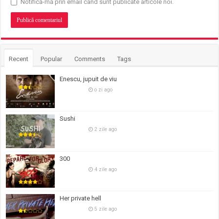
Notifică-mă prin email când sunt publicate articole noi.
Recent
Popular
Comments
Tags
Enescu, jupuit de viu
o zi ago
Sushi
2 zile ago
300
4 zile ago
Her private hell
5 zile ago