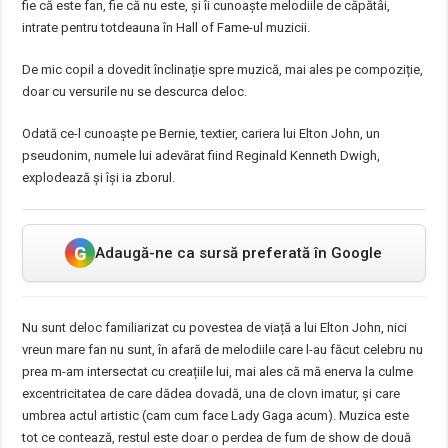
fie că este fan, fie că nu este, și îi cunoaște melodiile de căpătâi,
intrate pentru totdeauna în Hall of Fame-ul muzicii.
De mic copil a dovedit înclinație spre muzică, mai ales pe compoziție,
doar cu versurile nu se descurca deloc.
Odată ce-l cunoaște pe Bernie, textier, cariera lui Elton John, un
pseudonim, numele lui adevărat fiind Reginald Kenneth Dwigh,
explodează și își ia zborul.
G
Adaugă-ne ca sursă preferată în Google
Nu sunt deloc familiarizat cu povestea de viață a lui Elton John, nici
vreun mare fan nu sunt, în afară de melodiile care l-au făcut celebru nu
prea m-am intersectat cu creațiile lui, mai ales că mă enerva la culme
excentricitatea de care dădea dovadă, una de clovn imatur, și care
umbrea actul artistic (cam cum face Lady Gaga acum). Muzica este
tot ce contează, restul este doar o perdea de fum de show de două