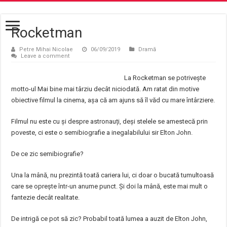
Rocketman
Petre Mihai Nicolae
06/09/2019
Dramă
Leave a comment
La Rocketman se potrivește
motto-ul Mai bine mai târziu decât niciodată. Am ratat din motive
obiective filmul la cinema, așa că am ajuns să îl văd cu mare întârziere.
Filmul nu este cu și despre astronauți, deși stelele se amestecă prin
poveste, ci este o semibiografie a inegalabilului sir Elton John.
De ce zic semibiografie?
Una la mână, nu prezintă toată cariera lui, ci doar o bucată tumultoasă
care se oprește într-un anume punct. Și doi la mână, este mai mult o
fantezie decât realitate.
De intrigă ce pot să zic? Probabil toată lumea a auzit de Elton John,