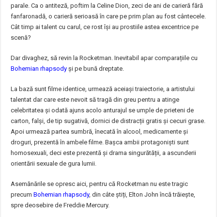
parale. Ca o antiteză, poftim la Celine Dion, zeci de ani de carieră fără
fanfaronadă, o carieră serioasă în care pe prim plan au fost cântecele.
Cât timp ai talent cu carul, ce rost își au prostiile astea excentrice pe
scenă?
Dar divaghez, să revin la Rocketman. Inevitabil apar comparațiile cu
Bohemian rhapsody
și pe bună dreptate.
La bază sunt filme identice, urmează aceiași traiectorie, a artistului
talentat dar care este nevoit să tragă din greu pentru a atinge
celebritatea și odată ajuns acolo anturajul se umple de prieteni de
carton, falși, de tip sugativă, dornici de distracții gratis și cecuri grase.
Apoi urmează partea sumbră, înecată în alcool, medicamente și
droguri, prezentă în ambele filme. Bașca ambii protagoniști sunt
homosexuali, deci este prezentă și drama singurătății, a ascunderii
orientării sexuale de gura lumii.
Asemănările se opresc aici, pentru că Rocketman nu este tragic
precum
Bohemian rhapsody
, din câte știți, Elton John încă trăiește,
spre deosebire de Freddie Mercury.