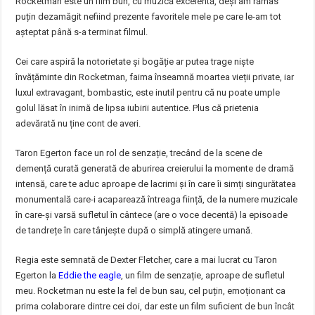
Rocketman este un film bun, cu muzică excelentă, deși am rămas
puțin dezamăgit nefiind prezente favoritele mele pe care le-am tot
așteptat până s-a terminat filmul.
Cei care aspiră la notorietate și bogăție ar putea trage niște
învățăminte din Rocketman, faima înseamnă moartea vieții private, iar
luxul extravagant, bombastic, este inutil pentru că nu poate umple
golul lăsat în inimă de lipsa iubirii autentice. Plus că prietenia
adevărată nu ține cont de averi.
Taron Egerton face un rol de senzație, trecând de la scene de
demență curată generată de aburirea creierului la momente de dramă
intensă, care te aduc aproape de lacrimi și în care îi simți singurătatea
monumentală care-i acaparează întreaga ființă, de la numere muzicale
în care-și varsă sufletul în cântece (are o voce decentă) la episoade
de tandrețe în care tânjește după o simplă atingere umană.
Regia este semnată de Dexter Fletcher, care a mai lucrat cu Taron
Egerton la
Eddie the eagle
, un film de senzație, aproape de sufletul
meu. Rocketman nu este la fel de bun sau, cel puțin, emoționant ca
prima colaborare dintre cei doi, dar este un film suficient de bun încât