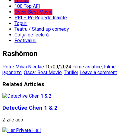
Thriller
100 Top AFI
Oscar Best Movie
PRI – Pe Repede Înainte
Topuri
Teatru / Stand-up comedy
Colțul de lectură
Festivaluri
Rashômon
Petre Mihai Nicolae
10/09/2024
Filme asiatice
,
Filme
japoneze
,
Oscar Best Movie
,
Thriller
Leave a comment
Related Articles
Detective Chen 1 & 2
2 zile ago