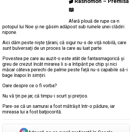
🎬
Rashômon – Premisă
📖
Afară plouă de rupe ca-n
potopul lui Noe și ne găsim adăpost sub ruinele unei clădiri
nipone.
Aici dăm peste niște țărani, că sigur nu-s de viță nobilă, care
sunt bulversați de un proces la care au luat parte.
Povestea pe care au auzit-o este atât de fantasmagorică și
greu de crezut încât mirarea li s-a întipărit pe chip și nici
măcar câteva perechi de palme peste față nu-s capabile să-i
bage înapoi în simțiri.
Oare despre ce o fi vorba?
Nu vă țin pe jar, că timpu-i scurt și prețios.
Pare-se că un samurai a fost mătrășit într-o pădure, iar
mireasa lui a fost batjocorită.