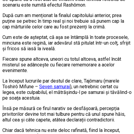
scenariu este numită efectul Rashômon.
După cum am menționat la finalul capitolului anterior, prea
puține se petrec în timp real și noi trebuie să punem cap la
cap mărturiile celor care au fost prezenți la crimă.
Cum este de așteptat, că așa se întâmplă în toate procesele,
minciuna este regină, iar adevărul stă pitulat într-un colț, sfrijit
și fricos să iasă la iveală.
Fiecare spune altceva, uneori cu totul altceva, astfel încât
misterul se adâncește cu fiecare rememorare a acelor
evenimente.
La început lucrurile par destul de clare, Tajômaru (marele
Toshirô Mifune –
Seven samurai
), un netrebnic certat cu
legea, este culpabilul, el mătrășindu-l pe samurai și tăvălind-o
pe soața acestuia.
Însă pe măsură ce firul narativ se desfășoară, percepția
privitorilor devine tot mai tulbure pentru că unul spune hăis,
altul cea și câte capete, atâtea declarații contradictorii.
Chiar dacă tehnica nu este deloc rafinată, fiind la început,