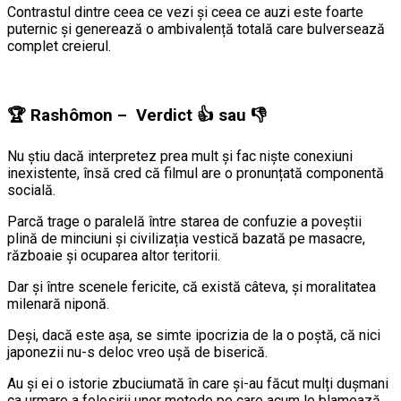
Contrastul dintre ceea ce vezi și ceea ce auzi este foarte
puternic și generează o ambivalență totală care bulversează
complet creierul.
🏆
Rashômon – Verdict
👍
sau
👎
Nu știu dacă interpretez prea mult și fac niște conexiuni
inexistente, însă cred că filmul are o pronunțată componentă
socială.
Parcă trage o paralelă între starea de confuzie a poveștii
plină de minciuni și civilizația vestică bazată pe masacre,
războaie și ocuparea altor teritorii.
Dar și între scenele fericite, că există câteva, și moralitatea
milenară niponă.
Deși, dacă este așa, se simte ipocrizia de la o poștă, că nici
japonezii nu-s deloc vreo ușă de biserică.
Au și ei o istorie zbuciumată în care și-au făcut mulți dușmani
ca urmare a folosirii unor metode pe care acum le blamează