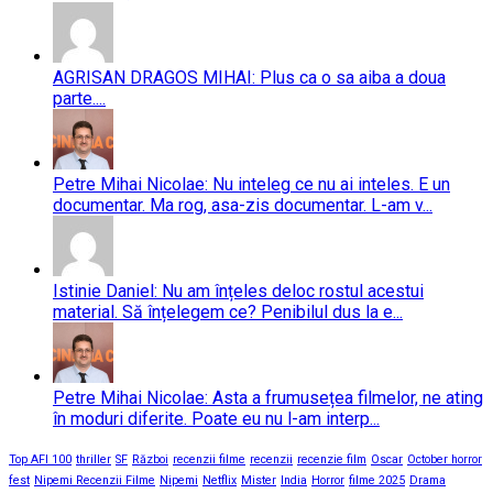
AGRISAN DRAGOS MIHAI: Plus ca o sa aiba a doua
parte....
Petre Mihai Nicolae: Nu inteleg ce nu ai inteles. E un
documentar. Ma rog, asa-zis documentar. L-am v...
Istinie Daniel: Nu am înțeles deloc rostul acestui
material. Să înțelegem ce? Penibilul dus la e...
Petre Mihai Nicolae: Asta a frumusețea filmelor, ne ating
în moduri diferite. Poate eu nu l-am interp...
Top AFI 100
thriller
SF
Război
recenzii filme
recenzii
recenzie film
Oscar
October horror
fest
Nipemi Recenzii Filme
Nipemi
Netflix
Mister
India
Horror
filme 2025
Drama