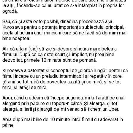
la alții, făcându-se că au uitat ce s-a întâmplat în propria lor
ogradă.
Sau, că și asta este posibil, dinadins procedează așa
Kurosawa pentru a potența importanța subiectului principal,
acela al ticluirii unor minciuni care să ne facă să dormim mai
bine noaptea.
Ah, că uitam (sic) să zic și despre singura mare belea a
filmului. După ce că este scurt și, implicit, nu prea bine
dezvoltat, primele 10 minute sunt de pomană.
Kurosawa a patentat și conceptul de „ciorbă lungă‟ pentru că
filmul începe cu un preludiu interminabil și repetitiv în care
țăranii se tot miră de povestea auzită și se miră, și se tot
miră, și iarăși se miră.
Apoi, când credeam că începe acțiunea, mi ți-l arată pe unul
alergând prin pădure cu toporu-n cârcă. Și aleargă, și tot
aleargă, și iarăși aleargă de-mi venea să-i chem un Uber.
Abia după mai bine de 10 minute intră filmul cu adevărat în
pâine.