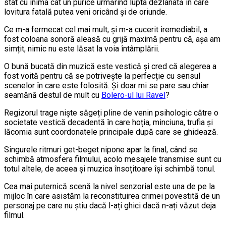
stat cu inima cât un purice urmărind lupta dezlânată în care
lovitura fatală putea veni oricând și de oriunde.
Ce m-a fermecat cel mai mult, și m-a cucerit iremediabil, a
fost coloana sonoră aleasă cu grijă maximă pentru că, așa am
simțit, nimic nu este lăsat la voia întâmplării.
O bună bucată din muzică este vestică și cred că alegerea a
fost voită pentru că se potrivește la perfecție cu sensul
scenelor în care este folosită. Și doar mi se pare sau chiar
seamănă destul de mult cu
Bolero-ul lui Ravel
?
Regizorul trage niște săgeți pline de venin psihologic către o
societate vestică decadentă în care hoția, minciuna, trufia și
lăcomia sunt coordonatele principale după care se ghidează.
Singurele ritmuri get-beget nipone apar la final, când se
schimbă atmosfera filmului, acolo mesajele transmise sunt cu
totul altele, de aceea și muzica însoțitoare își schimbă tonul.
Cea mai puternică scenă la nivel senzorial este una de pe la
mijloc în care asistăm la reconstituirea crimei povestită de un
personaj pe care nu știu dacă l-ați ghici dacă n-ați văzut deja
filmul.