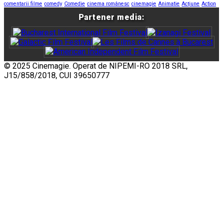
comentarii filme
comedy
Comedie
cinema românesc
cinemagie
Animatie
Acțiune
Action
Partener media:
© 2025 Cinemagie. Operat de NIPEMI-RO 2018 SRL,
J15/858/2018, CUI 39650777