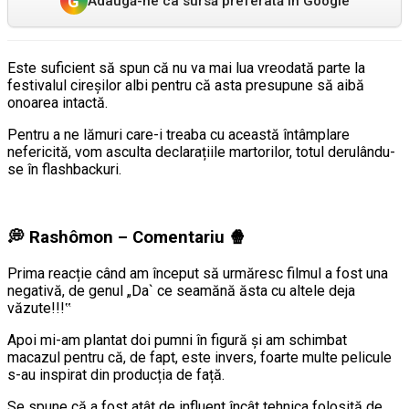
G
Adaugă-ne ca sursă preferată în Google
Este suficient să spun că nu va mai lua vreodată parte la
festivalul cireșilor albi pentru că asta presupune să aibă
onoarea intactă.
Pentru a ne lămuri care-i treaba cu această întâmplare
nefericită, vom asculta declarațiile martorilor, totul derulându-
se în flashbackuri.
💭
Rashômon – Comentariu
🍿
Prima reacție când am început să urmăresc filmul a fost una
negativă, de genul „Da` ce seamănă ăsta cu altele deja
văzute!!!‟
Apoi mi-am plantat doi pumni în figură și am schimbat
macazul pentru că, de fapt, este invers, foarte multe pelicule
s-au inspirat din producția de față.
Se spune că a fost atât de influent încât tehnica folosită de