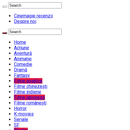
Cinemagie recenzii
Despre noi
Home
Acțiune
Aventură
Animație
Comedie
Dramă
Fantasy
Filme asiatice
Filme chinezești
Filme indiene
Filme japoneze
Filme românești
Horror
K-movies
Seriale
SF