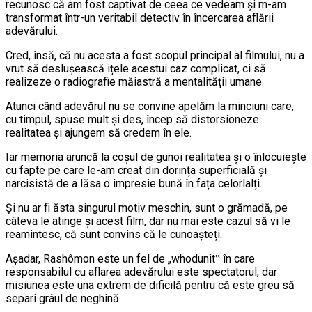
recunosc că am fost captivat de ceea ce vedeam și m-am
transformat într-un veritabil detectiv în încercarea aflării
adevărului.
Cred, însă, că nu acesta a fost scopul principal al filmului, nu a
vrut să deslușească ițele acestui caz complicat, ci să
realizeze o radiografie măiastră a mentalității umane.
Atunci când adevărul nu se convine apelăm la minciuni care,
cu timpul, spuse mult și des, încep să distorsioneze
realitatea și ajungem să credem în ele.
Iar memoria aruncă la coșul de gunoi realitatea și o înlocuiește
cu fapte pe care le-am creat din dorința superficială și
narcisistă de a lăsa o impresie bună în fața celorlalți.
Și nu ar fi ăsta singurul motiv meschin, sunt o grămadă, pe
câteva le atinge și acest film, dar nu mai este cazul să vi le
reamintesc, că sunt convins că le cunoașteți.
Așadar, Rashômon este un fel de „whodunit‟ în care
responsabilul cu aflarea adevărului este spectatorul, dar
misiunea este una extrem de dificilă pentru că este greu să
separi grâul de neghină.