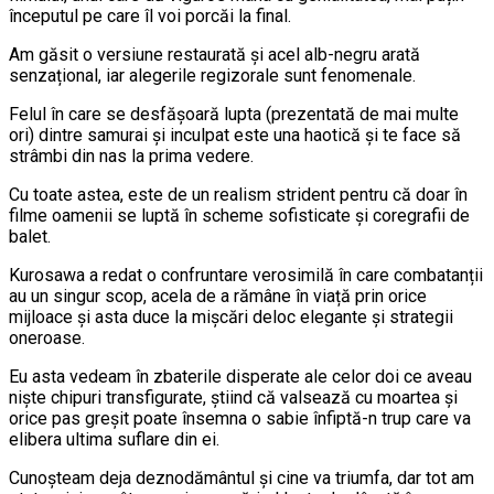
începutul pe care îl voi porcăi la final.
Am găsit o versiune restaurată și acel alb-negru arată
senzațional, iar alegerile regizorale sunt fenomenale.
Felul în care se desfășoară lupta (prezentată de mai multe
ori) dintre samurai și inculpat este una haotică și te face să
strâmbi din nas la prima vedere.
Cu toate astea, este de un realism strident pentru că doar în
filme oamenii se luptă în scheme sofisticate și coregrafii de
balet.
Kurosawa a redat o confruntare verosimilă în care combatanții
au un singur scop, acela de a rămâne în viață prin orice
mijloace și asta duce la mișcări deloc elegante și strategii
oneroase.
Eu asta vedeam în zbaterile disperate ale celor doi ce aveau
niște chipuri transfigurate, știind că valsează cu moartea și
orice pas greșit poate însemna o sabie înfiptă-n trup care va
elibera ultima suflare din ei.
Cunoșteam deja deznodământul și cine va triumfa, dar tot am