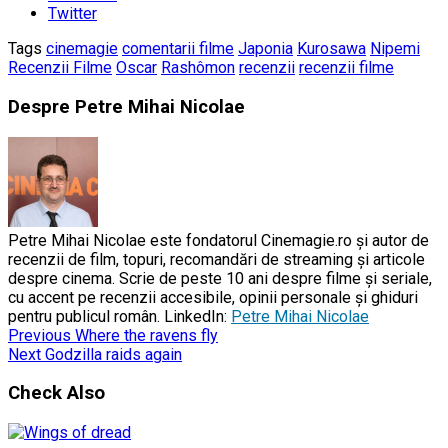
Twitter
Tags
cinemagie
comentarii filme
Japonia
Kurosawa
Nipemi
Recenzii Filme
Oscar
Rashômon
recenzii
recenzii filme
Despre Petre Mihai Nicolae
Petre Mihai Nicolae este fondatorul Cinemagie.ro și autor de
recenzii de film, topuri, recomandări de streaming și articole
despre cinema. Scrie de peste 10 ani despre filme și seriale,
cu accent pe recenzii accesibile, opinii personale și ghiduri
pentru publicul român. LinkedIn:
Petre Mihai Nicolae
Previous
Where the ravens fly
Next
Godzilla raids again
Check Also