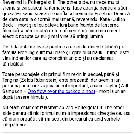
Revenind la Poltergeist II: The other side, nu trece multă
vreme și carcalacul fantomatic își face apariția pentru a sădi
groază-n sânul și așa dezumflat al neamului Freeling. Doar că
de data asta ia o formă mai umană, reverendul Kane (Julian
Beck – mort și el cu câteva luni bune înainte de lansarea
filmului), a cărui mutră este suficientă să consumi curent
electric noapte că nu-ți mai vine să stingi lumina.
De data asta motivele pentru care cei de dincolo tabără pe
familia Freeling sunt mai clare și, spre bucuria lui Trump, este
vina indienilor care au croncănit un pic și au declanșat
tămbălăul.
Toate personajele din primul film revin în sequel, până și
Tangina (Zelda Rubinstein) este prezentă, dar avem și un
personaj nou care va juca un rol important, anume Taylor (Will
Sampson –
One flew over the cuckoo`s nest
– mort la un an
după lansare filmului).
Nu eram chiar entuziasmat să văd Poltergeist II: The other
side pentru că nici primul nu m-a impresionat cine știe ce, așa
că eram pregătit să-mi scot din borcanul cu acid vorbele
înțepătoare.