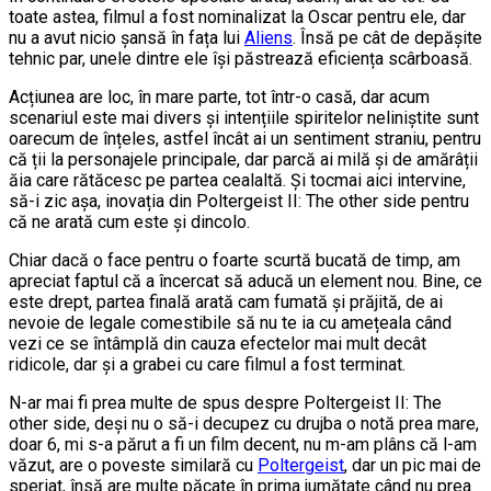
toate astea, filmul a fost nominalizat la Oscar pentru ele, dar
nu a avut nicio șansă în fața lui
Aliens
. Însă pe cât de depășite
tehnic par, unele dintre ele își păstrează eficiența scârboasă.
Acțiunea are loc, în mare parte, tot într-o casă, dar acum
scenariul este mai divers și intențiile spiritelor neliniștite sunt
oarecum de înțeles, astfel încât ai un sentiment straniu, pentru
că ții la personajele principale, dar parcă ai milă și de amărâții
ăia care rătăcesc pe partea cealaltă. Și tocmai aici intervine,
să-i zic așa, inovația din Poltergeist II: The other side pentru
că ne arată cum este și dincolo.
Chiar dacă o face pentru o foarte scurtă bucată de timp, am
apreciat faptul că a încercat să aducă un element nou. Bine, ce
este drept, partea finală arată cam fumată și prăjită, de ai
nevoie de legale comestibile să nu te ia cu amețeala când
vezi ce se întâmplă din cauza efectelor mai mult decât
ridicole, dar și a grabei cu care filmul a fost terminat.
N-ar mai fi prea multe de spus despre Poltergeist II: The
other side, deși nu o să-i decupez cu drujba o notă prea mare,
doar 6, mi s-a părut a fi un film decent, nu m-am plâns că l-am
văzut, are o poveste similară cu
Poltergeist
, dar un pic mai de
speriat, însă are multe păcate în prima jumătate când nu prea