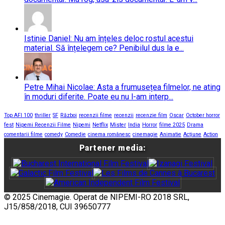
Istinie Daniel: Nu am înțeles deloc rostul acestui
material. Să înțelegem ce? Penibilul dus la e...
Petre Mihai Nicolae: Asta a frumusețea filmelor, ne ating
în moduri diferite. Poate eu nu l-am interp...
Top AFI 100
thriller
SF
Război
recenzii filme
recenzii
recenzie film
Oscar
October horror
fest
Nipemi Recenzii Filme
Nipemi
Netflix
Mister
India
Horror
filme 2025
Drama
comentarii filme
comedy
Comedie
cinema românesc
cinemagie
Animatie
Acțiune
Action
Partener media:
© 2025 Cinemagie. Operat de NIPEMI-RO 2018 SRL,
J15/858/2018, CUI 39650777