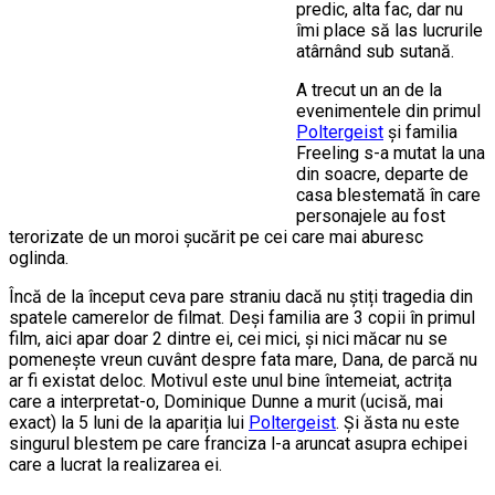
predic, alta fac, dar nu
îmi place să las lucrurile
atârnând sub sutană.
A trecut un an de la
evenimentele din primul
Poltergeist
și familia
Freeling s-a mutat la una
din soacre, departe de
casa blestemată în care
personajele au fost
terorizate de un moroi șucărit pe cei care mai aburesc
oglinda.
Încă de la început ceva pare straniu dacă nu știți tragedia din
spatele camerelor de filmat. Deși familia are 3 copii în primul
film, aici apar doar 2 dintre ei, cei mici, și nici măcar nu se
pomenește vreun cuvânt despre fata mare, Dana, de parcă nu
ar fi existat deloc. Motivul este unul bine întemeiat, actrița
care a interpretat-o, Dominique Dunne a murit (ucisă, mai
exact) la 5 luni de la apariția lui
Poltergeist
. Și ăsta nu este
singurul blestem pe care franciza l-a aruncat asupra echipei
care a lucrat la realizarea ei.