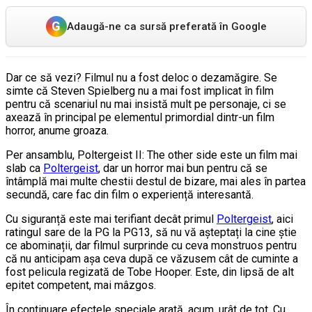
G
Adaugă-ne ca sursă preferată în Google
Dar ce să vezi? Filmul nu a fost deloc o dezamăgire. Se
simte că Steven Spielberg nu a mai fost implicat în film
pentru că scenariul nu mai insistă mult pe personaje, ci se
axează în principal pe elementul primordial dintr-un film
horror, anume groaza.
Per ansamblu, Poltergeist II: The other side este un film mai
slab ca
Poltergeist
, dar un horror mai bun pentru că se
întâmplă mai multe chestii destul de bizare, mai ales în partea
secundă, care fac din film o experiență interesantă.
Cu siguranță este mai terifiant decât primul
Poltergeist
, aici
ratingul sare de la PG la PG13, să nu vă așteptați la cine știe
ce abominații, dar filmul surprinde cu ceva monstruos pentru
că nu anticipam așa ceva după ce văzusem cât de cuminte a
fost pelicula regizată de Tobe Hooper. Este, din lipsă de alt
epitet competent, mai mâzgos.
În continuare efectele speciale arată, acum, urât de tot. Cu