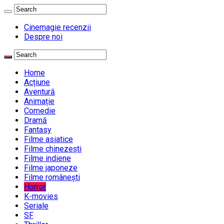
Cinemagie recenzii
Despre noi
Home
Acțiune
Aventură
Animație
Comedie
Dramă
Fantasy
Filme asiatice
Filme chinezești
Filme indiene
Filme japoneze
Filme românești
Horror
K-movies
Seriale
SF