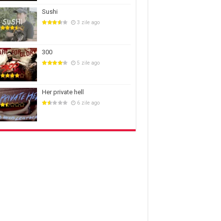
Sushi
3 zile ago
300
5 zile ago
Her private hell
6 zile ago