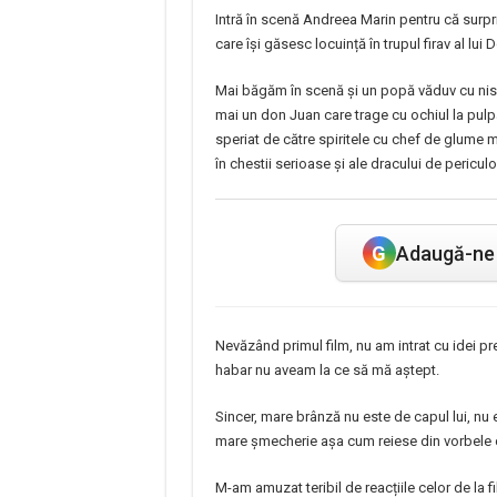
Intră în scenă Andreea Marin pentru că surpri
care își găsesc locuință în trupul firav al lui D
Mai băgăm în scenă și un popă văduv cu nisca
mai un don Juan care trage cu ochiul la pul
speriat de către spiritele cu chef de glume m
în chestii serioase și ale dracului de pericul
G
Adaugă-ne 
Nevăzând primul film, nu am intrat cu idei pr
habar nu aveam la ce să mă aștept.
Sincer, mare brânză nu este de capul lui, nu 
mare șmecherie așa cum reiese din vorbele ca
M-am amuzat teribil de reacțiile celor de la f