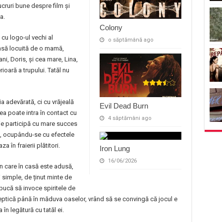
cruri bune despre film și
a.
Colony
cu logo-ul vechi al
o săptămână ago
 casă locuită de o mamă,
ani, Doris, și cea mare, Lina,
ioară a trupului. Tatăl nu
 adevărată, ci cu vrăjeală
Evil Dead Burn
 ea poate intra în contact cu
4 săptămâni ago
ie participă cu mare succes
că, ocupându-se cu efectele
a în fraierii plătitori.
Iron Lung
16/06/2026
în care în casă este adusă,
i simple, de ținut minte de
apucă să invoce spiritele de
eptică până în măduva oaselor, vrând să se convingă că jocul e
 în legătură cu tatăl ei.