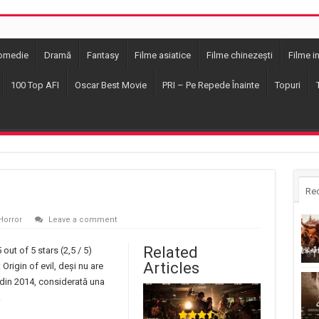
omedie
Dramă
Fantasy
Filme asiatice
Filme chinezești
Filme i
100 Top AFI
Oscar Best Movie
PRI – Pe Repede Înainte
Topuri
Re
Horror
Leave a comment
Related
(2,5 / 5)
Articles
 Origin of evil, deși nu are
 din 2014, considerată una
.