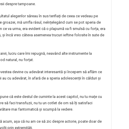
esii despre tampoane.
ultatul alegerilor săreau în sus terifiați de ceea ce vedeau pe
le groazei, mă umfla râsul, neînțelegând cum se pot speria de
am ce va urma, era evident că o plapumă va fi smulsă cu forța, era
ntă, și încă vreo câteva asemenea trucuri ieftine folosite în sute de
aivii, lucru care îmi repugnă, neavând alte instrumente la
d natural, nu forțat.
 povestea devine cu adevărat interesantă și începem să aflăm ce
i au cu adevărat, în afară de a speria adolescenții în călduri și
spune că este destul de cuminte la acest capitol, nu tu mațe cu
re să faci transfuzii, nu tu un cotlet de om să îți satisfaci
 arătare mai fantomatică și scumpă la vedere.
nă acum, așa că nu am ce să zic despre actorie, poate doar de
olți prin extremități.