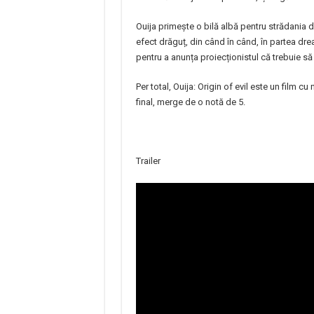
Ouija primește o bilă albă pentru strădania 
efect drăguț, din când în când, în partea dre
pentru a anunța proiecționistul că trebuie să 
Per total, Ouija: Origin of evil este un film c
final, merge de o notă de 5.
Trailer