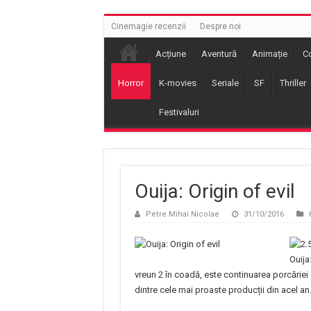
Cinemagie recenzii
Despre noi
Acțiune
Aventură
Animație
C
Horror
K-movies
Seriale
SF
Thriller
Festivaluri
Ouija: Origin of evil
Petre Mihai Nicolae
31/10/2016
Ouija:
vreun 2 în coadă, este continuarea porcăriei
dintre cele mai proaste producții din acel an