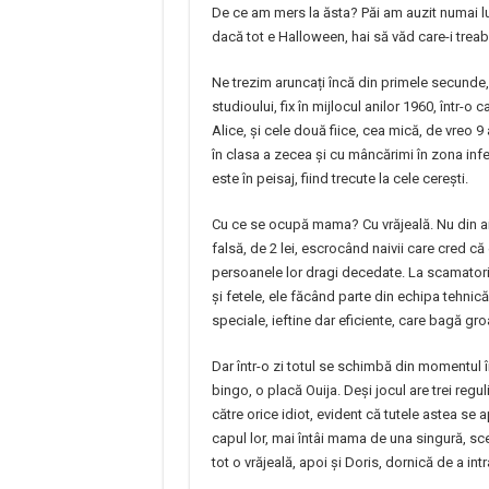
De ce am mers la ăsta? Păi am auzit numai lu
dacă tot e Halloween, hai să văd care-i treab
Ne trezim aruncați încă din primele secunde, 
studioului, fix în mijlocul anilor 1960, într-o
Alice, și cele două fiice, cea mică, de vreo 9 
în clasa a zecea și cu mâncărimi în zona infer
este în peisaj, fiind trecute la cele cerești.
Cu ce se ocupă mama? Cu vrăjeală. Nu din aia
falsă, de 2 lei, escrocând naivii care cred că
persoanele lor dragi decedate. La scamator
și fetele, ele făcând parte din echipa tehni
speciale, ieftine dar eficiente, care bagă groaz
Dar într-o zi totul se schimbă din momentul 
bingo, o placă Ouija. Deși jocul are trei regul
către orice idiot, evident că tutele astea se 
capul lor, mai întâi mama de una singură, sc
tot o vrăjeală, apoi și Doris, dornică de a intra