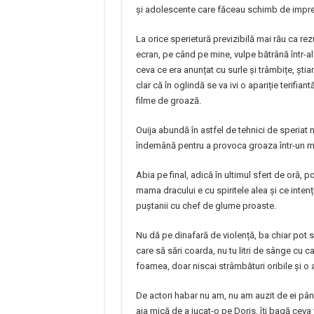
și adolescente care făceau schimb de impr
La orice sperietură previzibilă mai rău ca rez
ecran, pe când pe mine, vulpe bătrână într-a
ceva ce era anunțat cu surle și trâmbițe, ști
clar că în oglindă se va ivi o apariție terifia
filme de groază.
Ouija abundă în astfel de tehnici de speriat n
îndemână pentru a provoca groaza într-un mo
Abia pe final, adică în ultimul sfert de oră,
mama dracului e cu spiritele alea și ce intenți
puștanii cu chef de glume proaste.
Nu dă pe dinafară de violență, ba chiar pot 
care să sări coarda, nu tu litri de sânge cu ca
foamea, doar niscai strâmbături oribile și o
De actori habar nu am, nu am auzit de ei pâ
aia mică de a jucat-o pe Doris, îți bagă ceva v