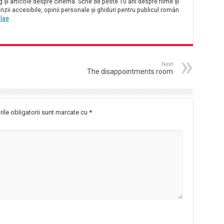
și articole despre cinema. Scrie de peste 10 ani despre filme și
nzii accesibile, opinii personale și ghiduri pentru publicul român.
olae
Next
The disappointments room
ile obligatorii sunt marcate cu
*