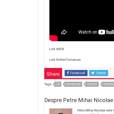
Link IMDB
Link RottenTomatoes
Facebook
Twitter
Share
Tags
60
EXORCISM
GHOST
HORRO
Despre Petre Mihai Nicolae
Petre Mihai Nicolae este f