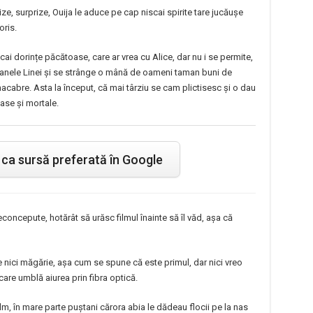
ze, surprize, Ouija le aduce pe cap niscai spirite tare jucăușe
oris.
i dorințe păcătoase, care ar vrea cu Alice, dar nu i se permite,
panele Linei și se strânge o mână de oameni taman buni de
acabre. Asta la început, că mai târziu se cam plictisesc și o dau
oase și mortale.
ca sursă preferată în Google
econcepute, hotărât să urăsc filmul înainte să îl văd, așa că
e nici măgărie, așa cum se spune că este primul, dar nici vreo
re umblă aiurea prin fibra optică.
ilm, în mare parte puștani cărora abia le dădeau flocii pe la nas