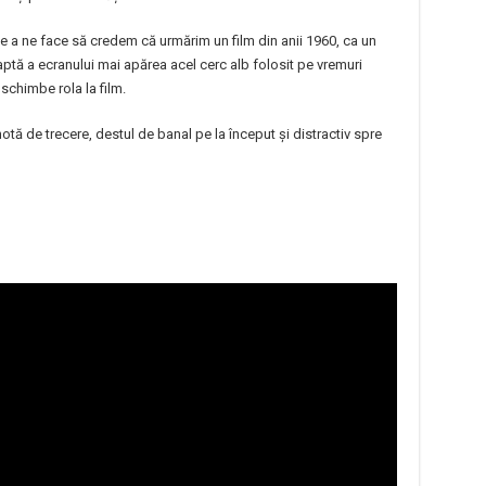
de a ne face să credem că urmărim un film din anii 1960, ca un
aptă a ecranului mai apărea acel cerc alb folosit pe vremuri
schimbe rola la film.
u notă de trecere, destul de banal pe la început și distractiv spre