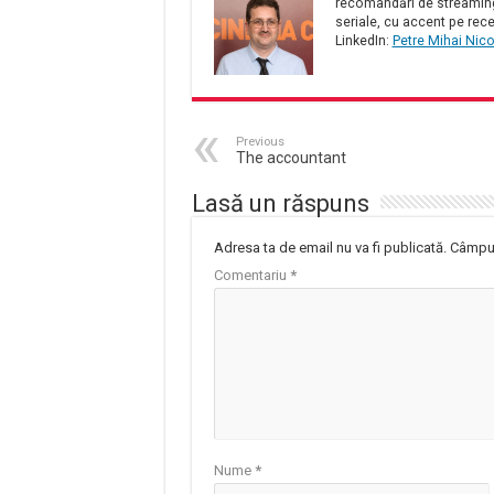
recomandări de streaming 
seriale, cu accent pe rece
LinkedIn:
Petre Mihai Nic
Previous
The accountant
Lasă un răspuns
Adresa ta de email nu va fi publicată.
Câmpur
Comentariu
*
Nume
*