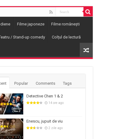
ndiene
Filme japoneze
Filme românești
Teatru / Stand-up comedy
Colțul de lectură
cent
Popular
Comments
Tags
Detective Chen 1 & 2
14 ore ago
Enescu, jupuit de viu
2 zile ago