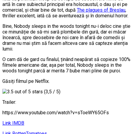
artă în care subiectul principal era holocaustul, o dau și ei pe
comercial, și chiar bine de tot, după
The plagues of Breslau
,
thriller excelent, iată că se aventurează și în domeniul horror.
Bine, Nobody sleeps in the woods tonight nu-i deloc cine știe
ce minunăție de să-mi sară plombele din gură, dar ei măcar
încearcă, spre deosebire de noi care în afară de comedii și
drame nu mai știm să facem altceva care să capteze atenția
lumii.
O cam dă de gard cu finalul, ținând neapărat să copieze 100%
filmele americane dar, așa per total, Nobody sleeps in the
woods tonight parcă ar merita 7 bube mari pline de puroi.
Găsiți filmul pe Netflix.
(3,5 / 5)
Trailer:
https://www.youtube.com/watch?v=sToeWY65OFs
Link IMDB
Link RottenTomatoes