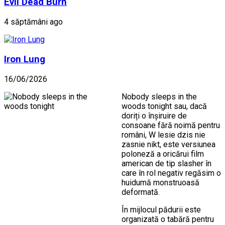
Evil Dead Burn
4 săptămâni ago
Iron Lung
16/06/2026
Nobody sleeps in the
woods tonight sau, dacă
doriți o înșiruire de
consoane fără noimă pentru
români, W lesie dzis nie
zasnie nikt, este versiunea
poloneză a oricărui film
american de tip slasher în
care în rol negativ regăsim o
huidumă monstruoasă
deformată.
În mijlocul pădurii este
organizată o tabără pentru