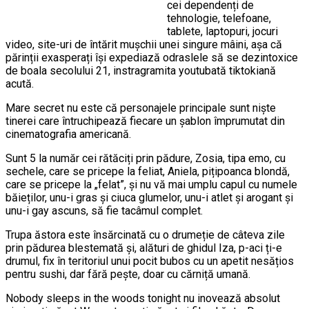
cei dependenți de
tehnologie, telefoane,
tablete, laptopuri, jocuri
video, site-uri de întărit mușchii unei singure mâini, așa că
părinții exasperați își expediază odraslele să se dezintoxice
de boala secolului 21, instragramita youtubată tiktokiană
acută.
Mare secret nu este că personajele principale sunt niște
tinerei care întruchipează fiecare un șablon împrumutat din
cinematografia americană.
Sunt 5 la număr cei rătăciți prin pădure, Zosia, tipa emo, cu
sechele, care se pricepe la feliat, Aniela, pițipoanca blondă,
care se pricepe la „felat”, și nu vă mai umplu capul cu numele
băieților, unu-i gras și ciuca glumelor, unu-i atlet și arogant și
unu-i gay ascuns, să fie tacâmul complet.
Trupa ăstora este însărcinată cu o drumeție de câteva zile
prin pădurea blestemată și, alături de ghidul Iza, p-aci ți-e
drumul, fix în teritoriul unui pocit bubos cu un apetit nesățios
pentru sushi, dar fără pește, doar cu cărniță umană.
Nobody sleeps in the woods tonight nu inovează absolut