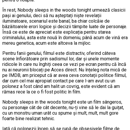
În rest, Nobody sleeps in the woods tonight urmează clasicii
pași ai genului, deci să nu așteptați niște revelații
iluminatoare, scenariul este banal, ba chiar colcăie de
bâzâitoarele erori logice și decizii tâmpite luate de personaje.
Însă ce este de apreciat este explicația pentru starea
criminalului, asta este nouă în domeniu, până acum de vină era
mereu genetica, acum este altceva la mijloc.
Pentru fanii genului, filmul este distractiv, oferind câteva
scene înfiorătoare prin sadismul lor, dar și unele momente
ridicole în care nu înghiți ceea ce vezi pe ecran pentru că încă
nu ai neuronii blocați pe Acces direct. Nu înțeleg nota mică de
pe IMDB, am priceput că ar avea ceva conotații politice filmul,
dar cum cel mai apropiat contact pe care l-am avut cu un
polonez a fost când am halit un covrig, este evident că am
rămas rece la ce o fi fost politic în film.
Nobody sleeps in the woods tonight este un film sângeros,
cu personaje cât de cât decente, nu-ți vine să le dai la guițat,
cu un monstru uman urât cu spume și mult, mult, mult gore
foarte bine realizat tehnic.
Iată că polonezii încep să se rupă de obsesivele filme de