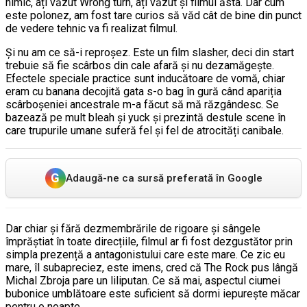
nimic, ați văzut Wrong turn, ați văzut și filmul ăsta. Dar cum
este polonez, am fost tare curios să văd cât de bine din punct
de vedere tehnic va fi realizat filmul.
Și nu am ce să-i reproșez. Este un film slasher, deci din start
trebuie să fie scârbos din cale afară și nu dezamăgește.
Efectele speciale practice sunt inducătoare de vomă, chiar
eram cu banana decojită gata s-o bag în gură când apariția
scârboșeniei ancestrale m-a făcut să mă răzgândesc. Se
bazează pe mult bleah și yuck și prezintă destule scene în
care trupurile umane suferă fel și fel de atrocități canibale.
G
Adaugă-ne ca sursă preferată în Google
Dar chiar și fără dezmembrările de rigoare și sângele
împrăștiat în toate direcțiile, filmul ar fi fost dezgustător prin
simpla prezență a antagonistului care este mare. Ce zic eu
mare, îl subapreciez, este imens, cred că The Rock pus lângă
Michal Zbroja pare un liliputan. Ce să mai, aspectul ciumei
bubonice umblătoare este suficient să dormi iepurește măcar
pentru o noapte.