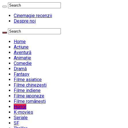
Cinemagie recenzii
Despre noi
Home
Acțiune
Aventură
Animație
Comedie
Dramă
Fantasy
Filme asiatice
Filme chinezești
Filme indiene
Filme japoneze
Filme românești
Horror
K-movies
Seriale
SF