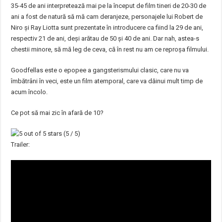
35-45 de ani interpretează mai pe la început de film tineri de 20-30 de
ani a fost de natură să mă cam deranjeze, personajele lui Robert de
Niro și Ray Liotta sunt prezentate în introducere ca fiind la 29 de ani,
respectiv 21 de ani, deși arătau de 50 și 40 de ani. Dar nah, astea-s
chestii minore, să mă leg de ceva, că în rest nu am ce reproșa filmului.
Goodfellas este o epopee a gangsterismului clasic, care nu va
îmbătrâni în veci, este un film atemporal, care va dăinui mult timp de
acum încolo.
Ce pot să mai zic în afară de 10?
(5 / 5)
Trailer: