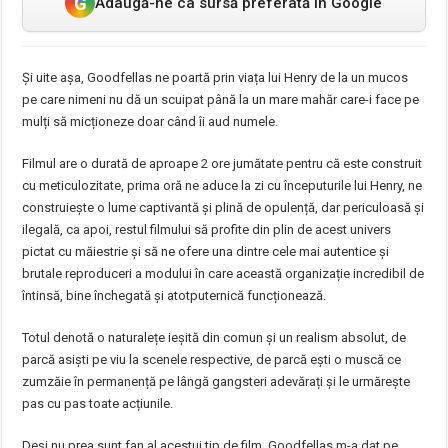
G
Adaugă-ne ca sursă preferată în Google
Și uite așa, Goodfellas ne poartă prin viața lui Henry de la un mucos
pe care nimeni nu dă un scuipat până la un mare mahăr care-i face pe
mulți să micționeze doar când îi aud numele.
Filmul are o durată de aproape 2 ore jumătate pentru că este construit
cu meticulozitate, prima oră ne aduce la zi cu începuturile lui Henry, ne
construiește o lume captivantă și plină de opulență, dar periculoasă și
ilegală, ca apoi, restul filmului să profite din plin de acest univers
pictat cu măiestrie și să ne ofere una dintre cele mai autentice și
brutale reproduceri a modului în care această organizație incredibil de
întinsă, bine închegată și atotputernică funcționează.
Totul denotă o naturalețe ieșită din comun și un realism absolut, de
parcă asiști pe viu la scenele respective, de parcă ești o muscă ce
zumzăie în permanență pe lângă gangsteri adevărați și le urmărește
pas cu pas toate acțiunile.
Deși nu prea sunt fan al acestui tip de film, Goodfellas m-a dat pe