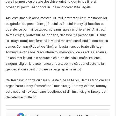
care îl primesc cu brațele deschise, oricând dornici de tinerei
proaspeți pentru a-i coopta în uriașa lor caracatiță ilegală.
Aici este luat sub aripa meșterului Paul, protectorul tuturor limbricilor
cu gânduri de preamărire și, încetul cu încetul, Henry își face loc cu
coatele, cu pumnii, cu tupeu, cu șarm, spre vârful ierarhiei. Anii trec,
faima crește, portofelul se îndoapă, dar evoluția personajului Henry
Hill (Ray Liotta) accelerează la viteză maximă când intră în contact cu
James Conway (Robert de Niro), un baștan uns cu toate alifiile, și
Tommy DeVito (Joe Pesci într-un rol memorabil ce i-a adus Oscarul),
un aspirant la unul din scaunele călduțe din sânul mafiei italiene,
singurul eligibil la o asemenea onoare, pentru că doar el este italian
get-beget din acest trio care va băga spaima în toți.
Cei trei devin o forță cu care nu este bine să te pui, James fiind creierul
organizator, Henry, fermecătorul muncitor, și Tommy, ei bine, Tommy
este nebunul nevrozat care reacționează din instinct, și o face prost
de cele mai multe ori.