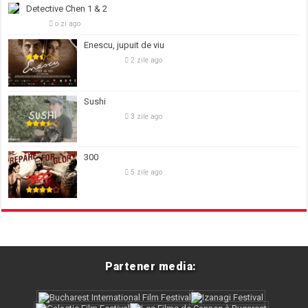
Detective Chen 1 & 2
o zi ago
Enescu, jupuit de viu
2 zile ago
Sushi
3 zile ago
300
5 zile ago
Partener media: