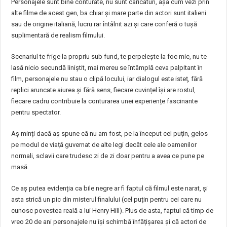
Personajele sunt bine conturate, nu sunt caricaturi, așa cum vezi prin
alte filme de acest gen, ba chiar și mare parte din actori sunt italieni
sau de origine italiană, lucru rar întâlnit azi și care conferă o tușă
suplimentară de realism filmului.
Scenariul te frige la propriu sub fund, te perpelește la foc mic, nu te
lasă nicio secundă liniștit, mai mereu se întâmplă ceva palpitant în
film, personajele nu stau o clipă locului, iar dialogul este isteț, fără
replici aruncate aiurea și fără sens, fiecare cuvințel își are rostul,
fiecare cadru contribuie la conturarea unei experiențe fascinante
pentru spectator.
Aș minți dacă aș spune că nu am fost, pe la început cel puțin, gelos
pe modul de viață guvernat de alte legi decât cele ale oamenilor
normali, sclavii care trudesc zi de zi doar pentru a avea ce pune pe
masă.
Ce aș putea evidenția ca bile negre ar fi faptul că filmul este narat, și
asta strică un pic din misterul finalului (cel puțin pentru cei care nu
cunosc povestea reală a lui Henry Hill). Plus de asta, faptul că timp de
vreo 20 de ani personajele nu își schimbă înfățișarea și că actori de