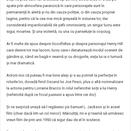
spate prin atmosfera paranoică în care personajele sunt în
permanență în alertă și nu din cauza poliției, ci din cauza propriei
tagme, pentru că la cea mai mică greșeală în viziunea lor, dar
considerată impardonabilă de șefii omniscienți, un singur lucru este
sigur, moartea. Și una violentă, cu una cu panseluțe la coșciug.
Ar fi multe de spus despre Goodfellas și despre personajul Henry Hill
care devine tot mai lacom, lucru care-i denaturează modul coerent de
gândire și, când se bagă-n seamă și cu drogurile, viața lui ia o turnură
și mai dramatică.
Actorii nici că puteau fi mai bine aleși și s-au potrivit la perfecție în
rolurile lor, dovadă fiind Oscarul lui Joe Pesci, plus o altă nominalizare
la actorie pentru Lorraine Bracco în rolul nefericitei soții a lui Henry
(nefericită după ce focul pasiunii a apus între cei doi).
Și ce surpriză uriașă să-l regăsesc pe Samuel L. Jackson și în acest
film (chiar dacă într-un rol minor). Măiculiță, mi-e și teamă să urmăresc
vreun film de prin anii 1950 că sigur dau de el în scutece.