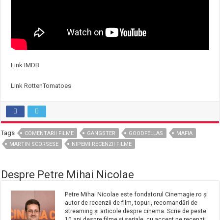
Link IMDB
Link RottenTomatoes
Tags
COMENTARII FILME
GANGSTER
GOODFELLAS
MAFIA
MARTIN SCORSESE
NIPEMI RECENZII FILME
Despre Petre Mihai Nicolae
Petre Mihai Nicolae este fondatorul Cinemagie.ro și
autor de recenzii de film, topuri, recomandări de
streaming și articole despre cinema. Scrie de peste
10 ani despre filme și seriale, cu accent pe recenzii