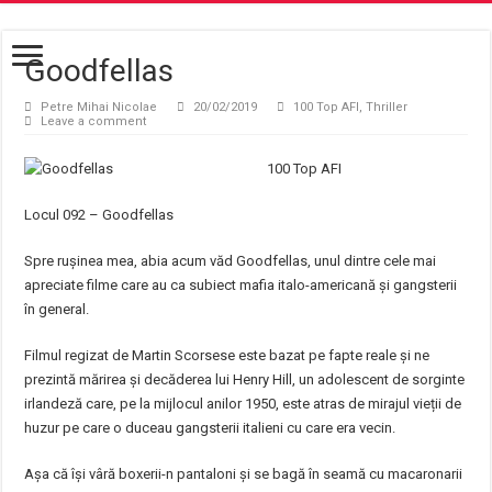
Goodfellas
Petre Mihai Nicolae
20/02/2019
100 Top AFI
,
Thriller
Leave a comment
100 Top AFI
Locul 092 – Goodfellas
Spre rușinea mea, abia acum văd Goodfellas, unul dintre cele mai
apreciate filme care au ca subiect mafia italo-americană și gangsterii
în general.
Filmul regizat de Martin Scorsese este bazat pe fapte reale și ne
prezintă mărirea și decăderea lui Henry Hill, un adolescent de sorginte
irlandeză care, pe la mijlocul anilor 1950, este atras de mirajul vieții de
huzur pe care o duceau gangsterii italieni cu care era vecin.
Așa că își vâră boxerii-n pantaloni și se bagă în seamă cu macaronarii