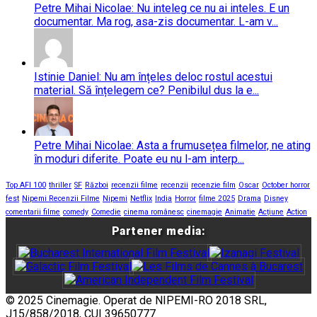
Petre Mihai Nicolae: Nu inteleg ce nu ai inteles. E un
documentar. Ma rog, asa-zis documentar. L-am v...
Istinie Daniel: Nu am înțeles deloc rostul acestui
material. Să înțelegem ce? Penibilul dus la e...
Petre Mihai Nicolae: Asta a frumusețea filmelor, ne ating
în moduri diferite. Poate eu nu l-am interp...
Top AFI 100
thriller
SF
Război
recenzii filme
recenzii
recenzie film
Oscar
October horror
fest
Nipemi Recenzii Filme
Nipemi
Netflix
India
Horror
filme 2025
Drama
Disney
comentarii filme
comedy
Comedie
cinema românesc
cinemagie
Animatie
Acțiune
Action
Partener media:
© 2025 Cinemagie. Operat de NIPEMI-RO 2018 SRL,
J15/858/2018, CUI 39650777