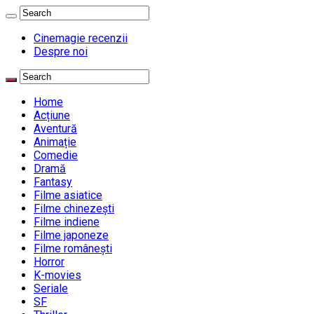
Cinemagie recenzii
Despre noi
Home
Acțiune
Aventură
Animație
Comedie
Dramă
Fantasy
Filme asiatice
Filme chinezești
Filme indiene
Filme japoneze
Filme românești
Horror
K-movies
Seriale
SF