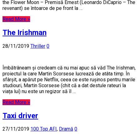
the Flower Moon – Premisă Ernest (Leonardo DiCaprio – The
revenant) se întoarce de pe front la …
Read More »
The Irishman
28/11/2019
Thriller
0
Îmbătrâneam și credeam că nu mai apuc să văd The Irishman,
proiectul la care Martin Scorsese lucrează de atâta timp. În
sfârșit, a apărut pe Netflix, ceea ce este rușinos pentru marile
studiouri, Martin Scorsese (chit că a dat destule rateuri la
viața lui) nu este un regizor să îl …
Read More »
Taxi driver
27/11/2019
100 Top AFI
,
Dramă
0