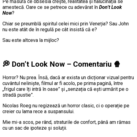
Pe măsură ce obsesia crește, realitatea și halucinația se
amestecă. Oare ce se petrece cu adevărat în
Don’t Look
Now
?
Chiar se preumblă spiritul celei mici prin Veneția? Sau John
nu este atât de în regulă pe cât insistă că e?
Sau este altceva la mijloc?
💭
Don’t Look Now – Comentariu
🍿
Horror? Nu prea. Însă, dacă ar exista un dicționar vizual pentru
cuvântul neliniște, filmul ar fi acolo, pe prima pagină, între
„frigul care îți intră în oase” și „senzația că ești urmărit pe o
stradă pustie”.
Nicolas Roeg nu regizează un horror clasic, ci o operație pe
creier cu lama rece a suspansului.
Mie mi-a scos, pe rând, straturile de confort, până am rămas
cu un sac de ipoteze și soluții.