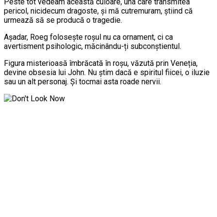
Peste tot vedeam această culoare, una care transmitea
pericol, nicidecum dragoste, și mă cutremuram, știind că
urmează să se producă o tragedie.
Așadar, Roeg folosește roșul nu ca ornament, ci ca
avertisment psihologic, măcinându-ți subconștientul.
Figura misterioasă îmbrăcată în roșu, văzută prin Veneția,
devine obsesia lui John. Nu știm dacă e spiritul fiicei, o iluzie
sau un alt personaj. Și tocmai asta roade nervii.