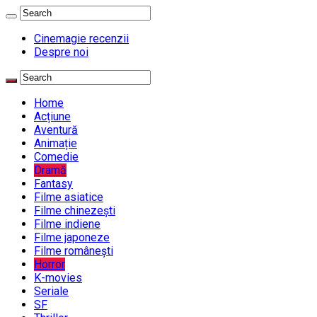
Cinemagie recenzii
Despre noi
Home
Acțiune
Aventură
Animație
Comedie
Dramă
Fantasy
Filme asiatice
Filme chinezești
Filme indiene
Filme japoneze
Filme românești
Horror
K-movies
Seriale
SF