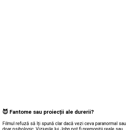
😈 Fantome sau proiecții ale durerii?
Filmul refuză să îți spună clar dacă vezi ceva paranormal sau
doar psihologic. Viziunile lui John pot fi premoniții reale sau