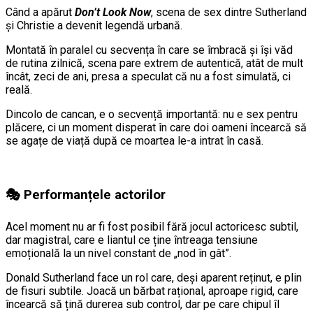
Când a apărut
Don’t Look Now
, scena de sex dintre Sutherland
și Christie a devenit legendă urbană.
Montată în paralel cu secvența în care se îmbracă și își văd
de rutina zilnică, scena pare extrem de autentică, atât de mult
încât, zeci de ani, presa a speculat că nu a fost simulată, ci
reală.
Dincolo de cancan, e o secvență importantă: nu e sex pentru
plăcere, ci un moment disperat în care doi oameni încearcă să
se agațe de viață după ce moartea le-a intrat în casă.
🎭 Performanțele actorilor
Acel moment nu ar fi fost posibil fără jocul actoricesc subtil,
dar magistral, care e liantul ce ține întreaga tensiune
emoțională la un nivel constant de „nod în gât”.
Donald Sutherland face un rol care, deși aparent reținut, e plin
de fisuri subtile. Joacă un bărbat rațional, aproape rigid, care
încearcă să țină durerea sub control, dar pe care chipul îl