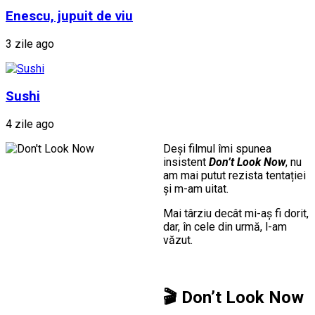
Enescu, jupuit de viu
3 zile ago
Sushi
4 zile ago
Deși filmul îmi spunea
insistent
Don’t Look Now
, nu
am mai putut rezista tentației
și m-am uitat.
Mai târziu decât mi-aș fi dorit,
dar, în cele din urmă, l-am
văzut.
🎬
Don’t Look Now