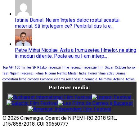
Istinie Daniel: Nu am înțeles deloc rostul acestui
material. Să înțelegem ce? Penibilul dus la e...
Petre Mihai Nicolae: Asta a frumusețea filmelor, ne ating
în moduri diferite. Poate eu nu l-am interp...
Top AFI 100
thriller
SF
Război
recenzii filme
recenzii
recenzie film
Oscar
October horror
fest
Nipemi Recenzii Filme
Nipemi
Netflix
Mister
India
Horror
filme 2025
Drama
comentarii filme
comedy
Comedie
cinema românesc
cinemagie
Animatie
Acțiune
Action
Partener media:
© 2025 Cinemagie. Operat de NIPEMI-RO 2018 SRL,
J15/858/2018, CUI 39650777