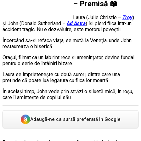
– Premisă
📖
Laura (Julie Christie –
Troy
)
și John (Donald Sutherland –
Ad Astra
) își pierd fiica într-un
accident tragic. Nu e dezvăluire, este motorul poveștii.
Încercând să-și refacă viața, se mută la Veneția, unde John
restaurează o biserică.
Orașul, filmat ca un labirint rece și amenințător, devine fundal
pentru o serie de întâlniri bizare.
Laura se împrietenește cu două surori, dintre care una
pretinde că poate lua legătura cu fiica lor moartă.
În același timp, John vede prin străzi o siluetă mică, în roșu,
care îi amintește de copilul său.
G
Adaugă-ne ca sursă preferată în Google