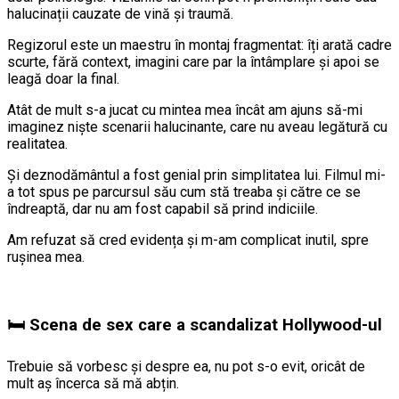
halucinații cauzate de vină și traumă.
Regizorul este un maestru în montaj fragmentat: îți arată cadre
scurte, fără context, imagini care par la întâmplare și apoi se
leagă doar la final.
Atât de mult s-a jucat cu mintea mea încât am ajuns să-mi
imaginez niște scenarii halucinante, care nu aveau legătură cu
realitatea.
Și deznodământul a fost genial prin simplitatea lui. Filmul mi-
a tot spus pe parcursul său cum stă treaba și către ce se
îndreaptă, dar nu am fost capabil să prind indiciile.
Am refuzat să cred evidența și m-am complicat inutil, spre
rușinea mea.
🛏️ Scena de sex care a scandalizat Hollywood-ul
Trebuie să vorbesc și despre ea, nu pot s-o evit, oricât de
mult aș încerca să mă abțin.