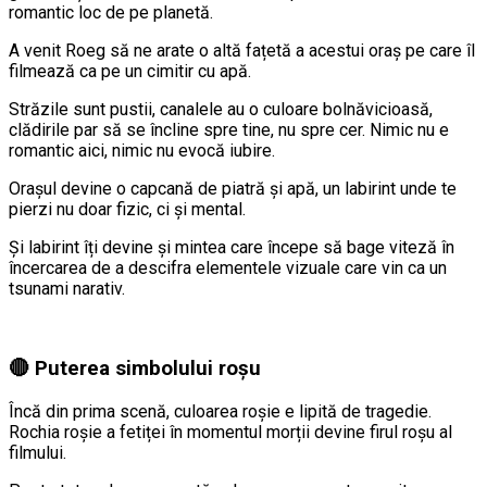
romantic loc de pe planetă.
A venit Roeg să ne arate o altă fațetă a acestui oraș pe care îl
filmează ca pe un cimitir cu apă.
Străzile sunt pustii, canalele au o culoare bolnăvicioasă,
clădirile par să se încline spre tine, nu spre cer. Nimic nu e
romantic aici, nimic nu evocă iubire.
Orașul devine o capcană de piatră și apă, un labirint unde te
pierzi nu doar fizic, ci și mental.
Și labirint îți devine și mintea care începe să bage viteză în
încercarea de a descifra elementele vizuale care vin ca un
tsunami narativ.
🔴 Puterea simbolului roșu
Încă din prima scenă, culoarea roșie e lipită de tragedie.
Rochia roșie a fetiței în momentul morții devine firul roșu al
filmului.