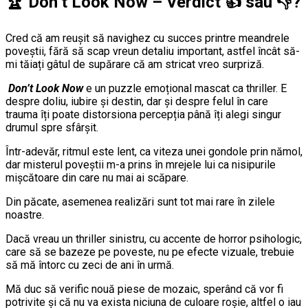
🏆
Don’t Look Now – Verdict
👍
sau
👎
?
Cred că am reușit să navighez cu succes printre meandrele
poveștii, fără să scap vreun detaliu important, astfel încât să-
mi tăiați gâtul de supărare că am stricat vreo surpriză.
Don’t Look Now
e un puzzle emoțional mascat ca thriller. E
despre doliu, iubire și destin, dar și despre felul în care
trauma îți poate distorsiona percepția până îți alegi singur
drumul spre sfârșit.
Într-adevăr, ritmul este lent, ca viteza unei gondole prin nămol,
dar misterul poveștii m-a prins în mrejele lui ca nisipurile
mișcătoare din care nu mai ai scăpare.
Din păcate, asemenea realizări sunt tot mai rare în zilele
noastre.
Dacă vreau un thriller sinistru, cu accente de horror psihologic,
care să se bazeze pe poveste, nu pe efecte vizuale, trebuie
să mă întorc cu zeci de ani în urmă.
Mă duc să verific nouă piese de mozaic, sperând că vor fi
potrivite și că nu va exista niciuna de culoare roșie, altfel o iau