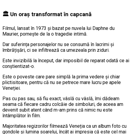
🏛️ Un oraș transformat în capcană
Filmul, lansat în 1973 și bazat pe nuvela lui Daphne du
Maurier, pornește de la o tragedie intimă.
Dar suferința personajelor nu se consumă în lacrimi și
îmbrățișări, ci se infiltrează ca umezeala prin ziduri.
Este invizibilă la început, dar imposibil de reparat odată ce ai
conștientizat-o.
Este o poveste care pare simplă la prima vedere și chiar
plictisitoare, pentru că nu se petrece mare lucru pe apele
Veneției.
Pas cu pas sau, să fiu exact, vâslă cu vâslă, îmi dădeam
seama că fiecare cadru colcăie de simboluri, de aceea am
devenit subit atent când m-am prins că nimic nu este
întâmplător în film.
Majoritatea regizorilor filmează Veneția ca un album foto cu
gondole și lumina soarelui, încât ai impresia că este cel mai