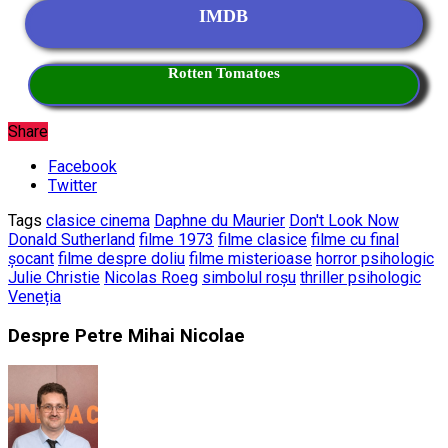
IMDB
Rotten Tomatoes
Share
Facebook
Twitter
Tags
clasice cinema
Daphne du Maurier
Don't Look Now
Donald Sutherland
filme 1973
filme clasice
filme cu final
șocant
filme despre doliu
filme misterioase
horror psihologic
Julie Christie
Nicolas Roeg
simbolul roșu
thriller psihologic
Veneția
Despre Petre Mihai Nicolae