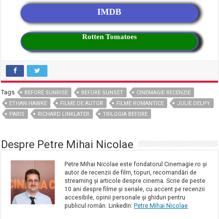
IMDB
Rotten Tomatoes
Tags
BEFORE SUNRISE
BEFORE SUNSET
CINEMAGIE RECENZIE
ETHAN HAWKE
FILME DE AUTOR
FILME ROMANTICE
JULIE DELPY
PARIS
RICHARD LINKLATER
TRILOGIA BEFORE
Despre Petre Mihai Nicolae
Petre Mihai Nicolae este fondatorul Cinemagie.ro și
autor de recenzii de film, topuri, recomandări de
streaming și articole despre cinema. Scrie de peste
10 ani despre filme și seriale, cu accent pe recenzii
accesibile, opinii personale și ghiduri pentru
publicul român. LinkedIn:
Petre Mihai Nicolae