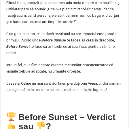
Filmul funcționează și ca un comentariu meta despre cinemaul însuși.
Linklater pare să spună: „Uite, v-a plăcut miracolul tinereții, dar ce
faceți acum, când personajele sunt oameni reali, cu bagaje, divorțuri
și o lume care nu mai are timp de poezie?”
E un gest curajos, chiar dacă rezultatul nu are impactul emoțional al
primului. Acolo unde
Before Sunrise
te făcea să crezi în dragoste,
Before Sunset
te face să te întrebi ce ai sacrificat pentru a rămâne
realist.
Într-un fel, e un film despre durerea maturității: conștientizarea că
visurile trebuie adaptate, nu urmărite orbește.
Jesse și Céline nu mai sunt doi tineri pierduți prin Viena, ci doi oameni
care știu că fericirea e, de cele mai multe ori, o iluzie logistică.
Before Sunset – Verdict
sau
?