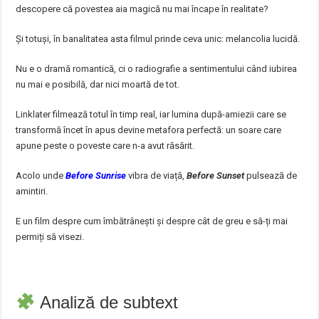
descopere că povestea aia magică nu mai încape în realitate?
Și totuși, în banalitatea asta filmul prinde ceva unic: melancolia lucidă.
Nu e o dramă romantică, ci o radiografie a sentimentului când iubirea
nu mai e posibilă, dar nici moartă de tot.
Linklater filmează totul în timp real, iar lumina după-amiezii care se
transformă încet în apus devine metafora perfectă: un soare care
apune peste o poveste care n-a avut răsărit.
Acolo unde
Before Sunrise
vibra de viață,
Before Sunset
pulsează de
amintiri.
E un film despre cum îmbătrânești și despre cât de greu e să-ți mai
permiți să visezi.
Analiză de subtext