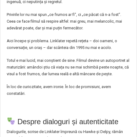
ingenuă, ci neputința și regretul.
Privirile lor nu mai spun „ce frumos ar fi”, ci „ce păcat că n-a fost”.
Ceea ce face filmul să respire altfel: mai greu, mai melancolic, mai
adevărat poate, dar și mai puțin fermecător.
Aici începe și problema. Linklater repetă rețeta – doi oameni, o
conversație, un oraș – dar scânteia din 1995 nu mai e acolo.
Totul e mai lucid, mai conștient de sine. Filmul devine un autoportret al
maturizării: amândoi știu că viața nu se mai schimbă peste noapte, că
visul a fost frumos, dar lumea reală e altă mâncare de pește.
În loc de curiozitate, avem ironie. În loc de promisiuni, avem
constatări.
Despre dialoguri și autenticitate
Dialogurile, scrise de Linklater împreună cu Hawke și Delpy, rămân