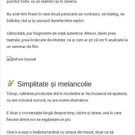
punctul forte, cu un realism rar în cinema.
Au acel ritm firesc în care două persoane se contrazic, se înțeleg, se
bâlbâie, râd și își ascund durerile între replici.
Câteodată, par fragmente de viață autentice. Alteori, devin prea
teatrale, prea încărcate de intenție, ca și cum ar ști că vor fi analizate la
un seminar de film.
Simplitate și melancolie
Totuși, calitatea producției stă în modestia ei. Nu încearcă să epateze,
nu are coloană sonoră, nu are scene dramatice.
E doar o conversație lungă despre timp, iubire și ratare, una în care
fiecare dintre noi se regăsește un pic.
Cine n-a avut o întâlnire tardivă cu cineva din trecut, doar ca să