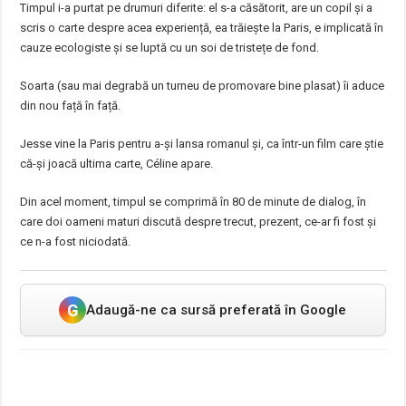
Timpul i-a purtat pe drumuri diferite: el s-a căsătorit, are un copil și a
scris o carte despre acea experiență, ea trăiește la Paris, e implicată în
cauze ecologiste și se luptă cu un soi de tristețe de fond.
Soarta (sau mai degrabă un turneu de promovare bine plasat) îi aduce
din nou față în față.
Jesse vine la Paris pentru a-și lansa romanul și, ca într-un film care știe
că-și joacă ultima carte, Céline apare.
Din acel moment, timpul se comprimă în 80 de minute de dialog, în
care doi oameni maturi discută despre trecut, prezent, ce-ar fi fost și
ce n-a fost niciodată.
G
Adaugă-ne ca sursă preferată în Google