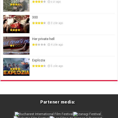
o zi ago
300
3 zile ago
Her private hell
4 zile ago
Explozia
5 zile ago
Partener media: