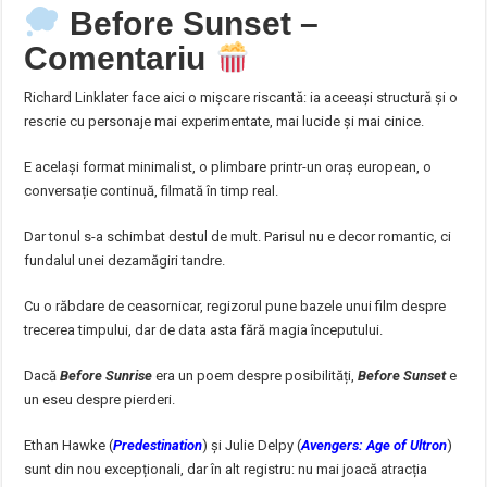
Before Sunset –
Comentariu
Richard Linklater face aici o mișcare riscantă: ia aceeași structură și o
rescrie cu personaje mai experimentate, mai lucide și mai cinice.
E același format minimalist, o plimbare printr-un oraș european, o
conversație continuă, filmată în timp real.
Dar tonul s-a schimbat destul de mult. Parisul nu e decor romantic, ci
fundalul unei dezamăgiri tandre.
Cu o răbdare de ceasornicar, regizorul pune bazele unui film despre
trecerea timpului, dar de data asta fără magia începutului.
Dacă
Before Sunrise
era un poem despre posibilități,
Before Sunset
e
un eseu despre pierderi.
Ethan Hawke (
Predestination
) și Julie Delpy (
Avengers: Age of Ultron
)
sunt din nou excepționali, dar în alt registru: nu mai joacă atracția