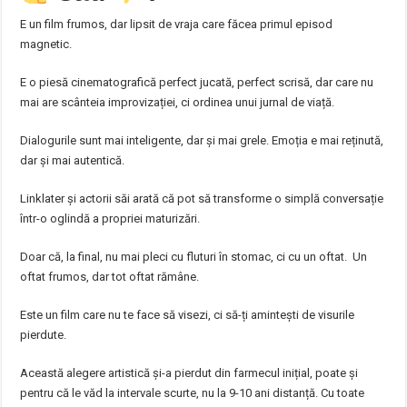
E un film frumos, dar lipsit de vraja care făcea primul episod
magnetic.
E o piesă cinematografică perfect jucată, perfect scrisă, dar care nu
mai are scânteia improvizației, ci ordinea unui jurnal de viață.
Dialogurile sunt mai inteligente, dar și mai grele. Emoția e mai reținută,
dar și mai autentică.
Linklater și actorii săi arată că pot să transforme o simplă conversație
într-o oglindă a propriei maturizări.
Doar că, la final, nu mai pleci cu fluturi în stomac, ci cu un oftat. Un
oftat frumos, dar tot oftat rămâne.
Este un film care nu te face să visezi, ci să-ți amintești de visurile
pierdute.
Această alegere artistică și-a pierdut din farmecul inițial, poate și
pentru că le văd la intervale scurte, nu la 9-10 ani distanță. Cu toate