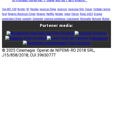
Top AFI 100
thriller
SF
Război
recenzii filme
recenzii
recenzie film
Oscar
October horror
fest
Nipemi Recenzii Filme
Nipemi
Netflix
Mister
India
Horror
filme 2025
Drama
comentarii filme
comedy
Comedie
cinema românesc
cinemagie
Animatie
Acțiune
Action
Partener media:
© 2025 Cinemagie. Operat de NIPEMI-RO 2018 SRL,
J15/858/2018, CUI 39650777