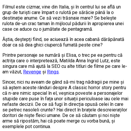
Filmul este cizmar, vine din Italia, și în centrul lui se află un
grup de turiști care împart o rulotă pe sărăcie până la o
destinație anume. Ce să vezi trăsnaie mare? Se belește
rulota de-un crac taman în mijlocul pădurii în apropierea unei
case ce aduce cu o jumătate de pentagramă.
Ăștia, deștepți fiind, se aciuează în acea cabană dărăpănată
doar ca să dea ghici ciupercă fumată peste cine?
Printre personaje se numără și Elisa, o trec pe ea pentru că
actrița care o interpretează, Matilda Anna Ingrid Lutz, este
singura care mă ajută la SEO cu alte titluri de filme pe care le-
am văzut,
Revenge
și
Rings
.
Sincer, nici nu aveam de gând să-mi trag nădragii pe mine și
să aștern aceste rânduri despre A classic horror story pentru
că n-are nimic special în el, veșnica poveste a personajelor
stupide care puse în fața unor situații periculoase iau cele mai
nefaste decizii. De ce să fugi în direcția opusă celei în care
se petrec nasoleli crunte? Hai direct în brațele descreieraților
doritori de niște fleici umane. De ce să căutam și noi niște
arme să ripostăm, hai că poate merge cu vorba bună, și
exemplele pot continua.