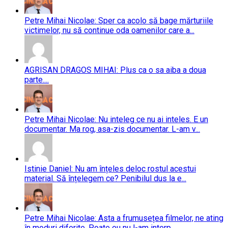
Petre Mihai Nicolae: Sper ca acolo să bage mărturiile
victimelor, nu să continue oda oamenilor care a...
AGRISAN DRAGOS MIHAI: Plus ca o sa aiba a doua
parte....
Petre Mihai Nicolae: Nu inteleg ce nu ai inteles. E un
documentar. Ma rog, asa-zis documentar. L-am v...
Istinie Daniel: Nu am înțeles deloc rostul acestui
material. Să înțelegem ce? Penibilul dus la e...
Petre Mihai Nicolae: Asta a frumusețea filmelor, ne ating
în moduri diferite. Poate eu nu l-am interp...