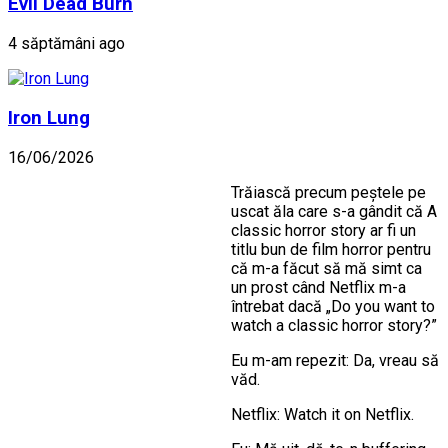
Evil Dead Burn
4 săptămâni ago
Iron Lung
16/06/2026
Trăiască precum peștele pe
uscat ăla care s-a gândit că A
classic horror story ar fi un
titlu bun de film horror pentru
că m-a făcut să mă simt ca
un prost când Netflix m-a
întrebat dacă „Do you want to
watch a classic horror story?”
Eu m-am repezit: Da, vreau să
văd.
Netflix: Watch it on Netflix.