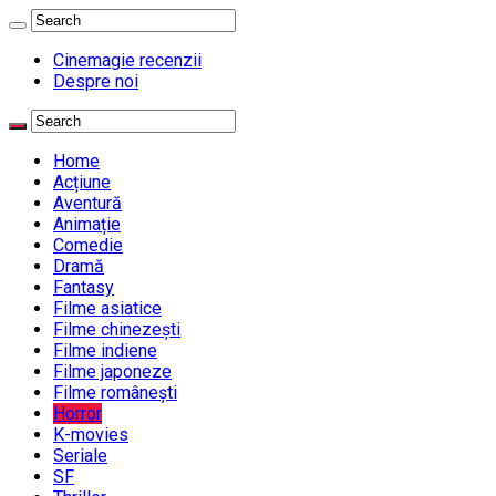
Cinemagie recenzii
Despre noi
Home
Acțiune
Aventură
Animație
Comedie
Dramă
Fantasy
Filme asiatice
Filme chinezești
Filme indiene
Filme japoneze
Filme românești
Horror
K-movies
Seriale
SF