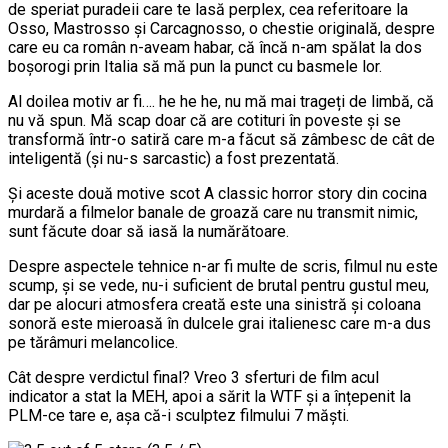
de speriat puradeii care te lasă perplex, cea referitoare la
Osso, Mastrosso și Carcagnosso, o chestie originală, despre
care eu ca român n-aveam habar, că încă n-am spălat la dos
boșorogi prin Italia să mă pun la punct cu basmele lor.
Al doilea motiv ar fi…. he he he, nu mă mai trageți de limbă, că
nu vă spun. Mă scap doar că are cotituri în poveste și se
transformă într-o satiră care m-a făcut să zâmbesc de cât de
inteligentă (și nu-s sarcastic) a fost prezentată.
Și aceste două motive scot A classic horror story din cocina
murdară a filmelor banale de groază care nu transmit nimic,
sunt făcute doar să iasă la numărătoare.
Despre aspectele tehnice n-ar fi multe de scris, filmul nu este
scump, și se vede, nu-i suficient de brutal pentru gustul meu,
dar pe alocuri atmosfera creată este una sinistră și coloana
sonoră este mieroasă în dulcele grai italienesc care m-a dus
pe tărâmuri melancolice.
Cât despre verdictul final? Vreo 3 sferturi de film acul
indicator a stat la MEH, apoi a sărit la WTF și a înțepenit la
PLM-ce tare e, așa că-i sculptez filmului 7 măști.