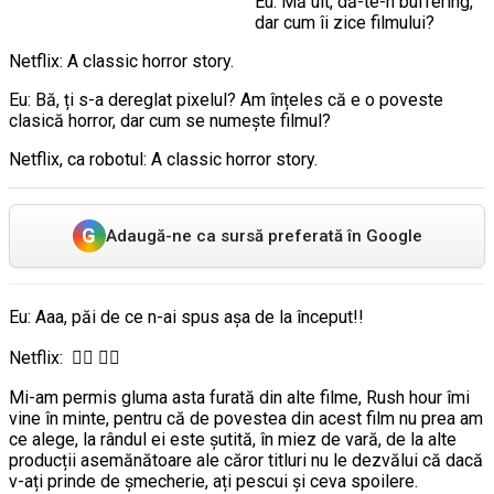
Eu: Mă uit, dă-te-n buffering,
dar cum îi zice filmului?
Netflix: A classic horror story.
Eu: Bă, ți s-a dereglat pixelul? Am înțeles că e o poveste
clasică horror, dar cum se numește filmul?
Netflix, ca robotul: A classic horror story.
G
Adaugă-ne ca sursă preferată în Google
Eu: Aaa, păi de ce n-ai spus așa de la început!!
Netflix: 🤦‍♂️ 🤦‍♀️
Mi-am permis gluma asta furată din alte filme, Rush hour îmi
vine în minte, pentru că de povestea din acest film nu prea am
ce alege, la rândul ei este șutită, în miez de vară, de la alte
producții asemănătoare ale căror titluri nu le dezvălui că dacă
v-ați prinde de șmecherie, ați pescui și ceva spoilere.