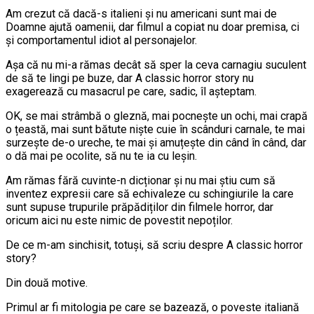
Am crezut că dacă-s italieni și nu americani sunt mai de
Doamne ajută oamenii, dar filmul a copiat nu doar premisa, ci
și comportamentul idiot al personajelor.
Așa că nu mi-a rămas decât să sper la ceva carnagiu suculent
de să te lingi pe buze, dar A classic horror story nu
exagerează cu masacrul pe care, sadic, îl așteptam.
OK, se mai strâmbă o gleznă, mai pocnește un ochi, mai crapă
o țeastă, mai sunt bătute niște cuie în scânduri carnale, te mai
surzește de-o ureche, te mai și amuțește din când în când, dar
o dă mai pe ocolite, să nu te ia cu leșin.
Am rămas fără cuvinte-n dicționar și nu mai știu cum să
inventez expresii care să echivaleze cu schingiurile la care
sunt supuse trupurile prăpădiților din filmele horror, dar
oricum aici nu este nimic de povestit nepoților.
De ce m-am sinchisit, totuși, să scriu despre A classic horror
story?
Din două motive.
Primul ar fi mitologia pe care se bazează, o poveste italiană